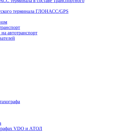
АСС терминала в составе Транспортного
нтского терминала ГЛОНАСС/GPS
оном
транспорт
 на автотранспорт
вателей
 тахографа
а
хографах VDO и АТОЛ