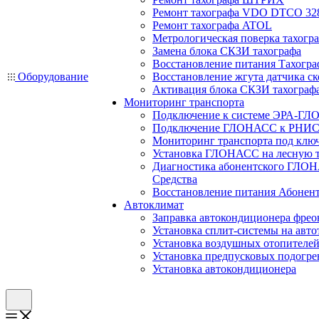
Ремонт тахографа VDO DTCO 32
Ремонт тахографа ATOL
Метрологическая поверка тахогр
Замена блока СКЗИ тахографа
Восстановление питания Тахогра
Оборудование
Восстановление жгута датчика ск
Активация блока СКЗИ тахограф
Мониторинг транспорта
Подключение к системе ЭРА-ГЛ
Подключение ГЛОНАСС к РНИС
Мониторинг транспорта под клю
Установка ГЛОНАСС на лесную 
Диагностика абонентского ГЛОН
Средства
Восстановление питания Абоне
Автоклимат
Заправка автокондиционера фре
Установка сплит-системы на авто
Установка воздушных отопителей
Установка предпусковых подогре
Установка автокондиционера