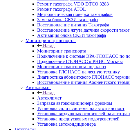
Ремонт тахографа VDO DTCO 3283
Ремонт тахографа ATOL
Метрологическая поверка тахографов
Замена блока СКЗИ тахографа
Восстановление питания Тахографа
Восстановление жгута датчика скорости тахо
Активация блока СКЗИ тахографа
Мониторинг транспорта
Назад
Мониторинг транспорта
Подключение к системе ЭРА-ГЛОНАСС по п
Подключение ГЛОНАСС к РНИС Москвы
Мониторинг транспорта под ключ
Установка ГЛОНАСС на лесную технику
Диагностика абонентского ГЛОНАСС терминал
Восстановление питания Абонентского тер
Автоклимат
Назад
Автоклимат
Заправка автокондиционера фреоном
Установка сплит-системы на автотранспорт
Установка воздушных отопителей на автотра
Установка предпусковых подогревателей
Установка автокондиционера
Тахографы