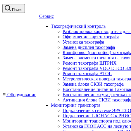
Поиск
Сервис
Тахографический контроль
Разблокировка карт водителя для
Оформление карт тахографа
Установка тахографа
Замена дисплея тахографа
Калибровка (настройка) тахограф
Замена элемента питания на та
Ремонт тахографа ШТРИХ
Ремонт тахографа VDO DTCO 32
Ремонт тахографа ATOL
Метрологическая поверка тахогр
Замена блока СКЗИ тахографа
Восстановление питания Тахогра
Оборудование
Восстановление жгута датчика ск
Активация блока СКЗИ тахограф
Мониторинг транспорта
Подключение к системе ЭРА-ГЛ
Подключение ГЛОНАСС к РНИС
Мониторинг транспорта под клю
Установка ГЛОНАСС на лесную 