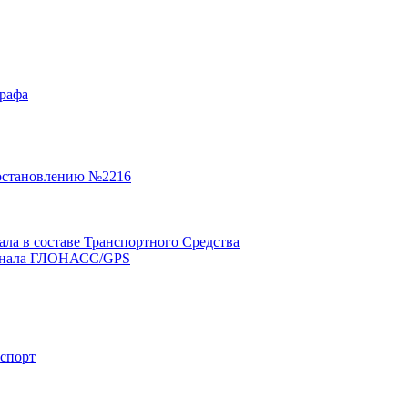
графа
остановлению №2216
а в составе Транспортного Средства
минала ГЛОНАСС/GPS
нспорт