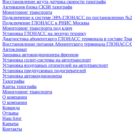
Восстановление жгута датчика скорости тахографа
Активация блока СКЗИ тахографа
Мониторинг транспорта
Подключение к системе ЭРА-ГЛОНАСС по постановлению №2
Подключение ГЛОНАСС к РНИС Москвы
Мониторинг транспорта под ключ
Установка ГЛОНАСС на лесную технику
Диагностика абонентского ГЛОНАСС терминала в составе Тра
Восстановление питания Абонентского терминала ГЛОНАСС/
Автоклимат
Заправка автокондиционера фреоном
Установка сплит-системы на автотранспорт
Установка воздушных отопителей на автотранспорт
Установка предпусковых подогревателей
Установка автокондиционера
Тахографы
Карты тахографа
Мониторинг транспорта
О компании
О компании
Команда
Отзывы
Наш блог
Карьера
Контакты