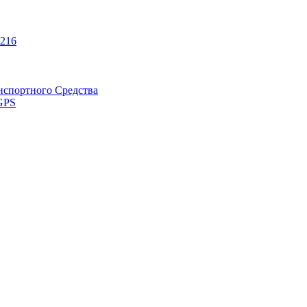
216
нспортного Средства
GPS