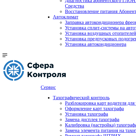
Диагностика абонентского ГЛОН
Средства
Восстановление питания Абоне
Автоклимат
Заправка автокондиционера фре
Установка сплит-системы на авто
Установка воздушных отопителей
Установка предпусковых подогре
Установка автокондиционера
Сервис
Тахографический контроль
Разблокировка карт водителя для
Оформление карт тахографа
Установка тахографа
Замена дисплея тахографа
Калибровка (настройка) тахограф
Замена элемента питания на та
Ремонт тахографа ШТРИХ