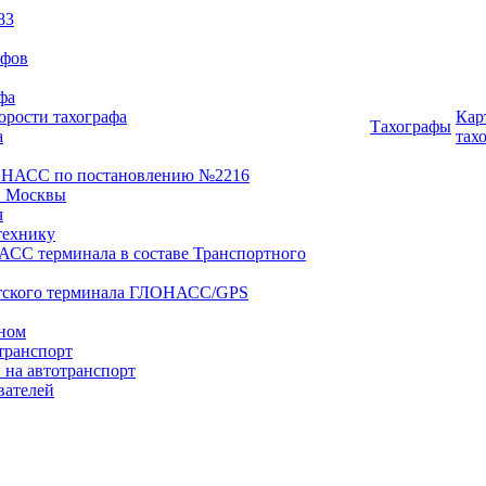
83
афов
фа
орости тахографа
Кар
Тахографы
а
тах
ОНАСС по постановлению №2216
 Москвы
ч
технику
АСС терминала в составе Транспортного
нтского терминала ГЛОНАСС/GPS
оном
транспорт
 на автотранспорт
вателей