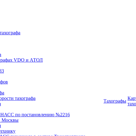
 тахографа
а
хографах VDO и АТОЛ
83
афов
фа
орости тахографа
Кар
Тахографы
а
тах
ОНАСС по постановлению №2216
 Москвы
ч
технику