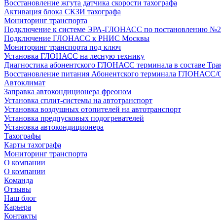
Восстановление жгута датчика скорости тахографа
Активация блока СКЗИ тахографа
Мониторинг транспорта
Подключение к системе ЭРА-ГЛОНАСС по постановлению №2
Подключение ГЛОНАСС к РНИС Москвы
Мониторинг транспорта под ключ
Установка ГЛОНАСС на лесную технику
Диагностика абонентского ГЛОНАСС терминала в составе Тра
Восстановление питания Абонентского терминала ГЛОНАСС/
Автоклимат
Заправка автокондиционера фреоном
Установка сплит-системы на автотранспорт
Установка воздушных отопителей на автотранспорт
Установка предпусковых подогревателей
Установка автокондиционера
Тахографы
Карты тахографа
Мониторинг транспорта
О компании
О компании
Команда
Отзывы
Наш блог
Карьера
Контакты