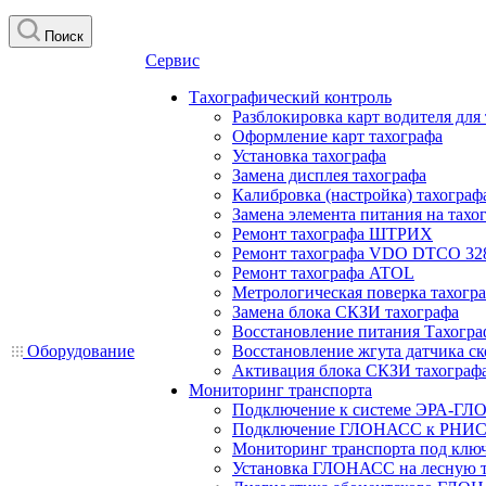
Поиск
Сервис
Тахографический контроль
Разблокировка карт водителя для
Оформление карт тахографа
Установка тахографа
Замена дисплея тахографа
Калибровка (настройка) тахограф
Замена элемента питания на та
Ремонт тахографа ШТРИХ
Ремонт тахографа VDO DTCO 32
Ремонт тахографа ATOL
Метрологическая поверка тахогр
Замена блока СКЗИ тахографа
Восстановление питания Тахогра
Оборудование
Восстановление жгута датчика ск
Активация блока СКЗИ тахограф
Мониторинг транспорта
Подключение к системе ЭРА-ГЛ
Подключение ГЛОНАСС к РНИС
Мониторинг транспорта под клю
Установка ГЛОНАСС на лесную 