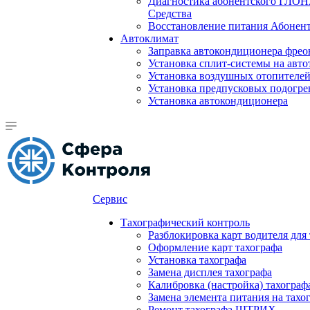
Диагностика абонентского ГЛОН
Средства
Восстановление питания Абоне
Автоклимат
Заправка автокондиционера фре
Установка сплит-системы на авто
Установка воздушных отопителей
Установка предпусковых подогре
Установка автокондиционера
Сервис
Тахографический контроль
Разблокировка карт водителя для
Оформление карт тахографа
Установка тахографа
Замена дисплея тахографа
Калибровка (настройка) тахограф
Замена элемента питания на та
Ремонт тахографа ШТРИХ