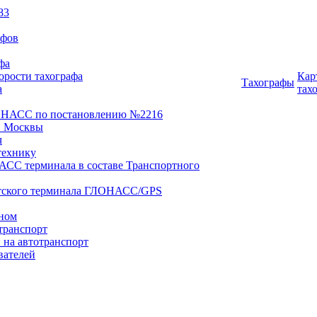
83
афов
фа
орости тахографа
Кар
Тахографы
а
тах
ОНАСС по постановлению №2216
 Москвы
ч
технику
АСС терминала в составе Транспортного
нтского терминала ГЛОНАСС/GPS
оном
транспорт
 на автотранспорт
вателей