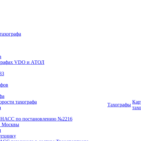
 тахографа
а
хографах VDO и АТОЛ
83
афов
фа
орости тахографа
Кар
Тахографы
а
тах
ОНАСС по постановлению №2216
 Москвы
ч
технику