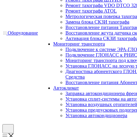
Ремонт тахографа VDO DTCO 32
Ремонт тахографа ATOL
Метрологическая поверка тахогр
Замена блока СКЗИ тахографа
Восстановление питания Тахогра
Оборудование
Восстановление жгута датчика ск
Активация блока СКЗИ тахограф
Мониторинг транспорта
Подключение к системе ЭРА-ГЛ
Подключение ГЛОНАСС к РНИС
Мониторинг транспорта под клю
Установка ГЛОНАСС на лесную 
Диагностика абонентского ГЛОН
Средства
Восстановление питания Абоне
Автоклимат
Заправка автокондиционера фре
Установка сплит-системы на авто
Установка воздушных отопителей
Установка предпусковых подогре
Установка автокондиционера