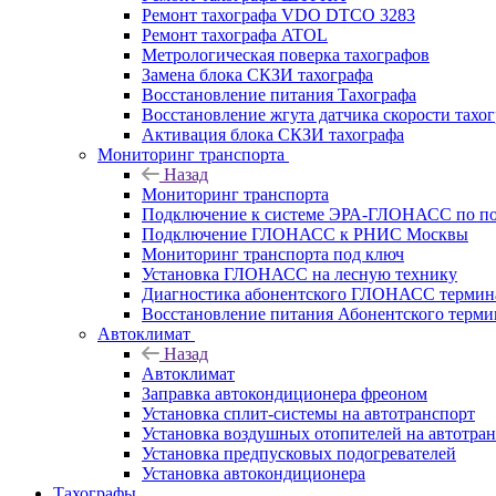
Ремонт тахографа VDO DTCO 3283
Ремонт тахографа ATOL
Метрологическая поверка тахографов
Замена блока СКЗИ тахографа
Восстановление питания Тахографа
Восстановление жгута датчика скорости тахо
Активация блока СКЗИ тахографа
Мониторинг транспорта
Назад
Мониторинг транспорта
Подключение к системе ЭРА-ГЛОНАСС по п
Подключение ГЛОНАСС к РНИС Москвы
Мониторинг транспорта под ключ
Установка ГЛОНАСС на лесную технику
Диагностика абонентского ГЛОНАСС терминал
Восстановление питания Абонентского тер
Автоклимат
Назад
Автоклимат
Заправка автокондиционера фреоном
Установка сплит-системы на автотранспорт
Установка воздушных отопителей на автотра
Установка предпусковых подогревателей
Установка автокондиционера
Тахографы