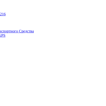
216
нспортного Средства
GPS