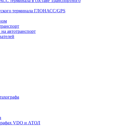
АСС терминала в составе Транспортного
нтского терминала ГЛОНАСС/GPS
оном
транспорт
 на автотранспорт
вателей
 тахографа
а
хографах VDO и АТОЛ