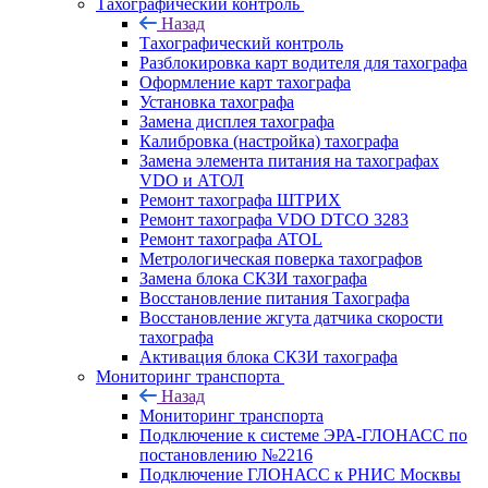
Тахографический контроль
Назад
Тахографический контроль
Разблокировка карт водителя для тахографа
Оформление карт тахографа
Установка тахографа
Замена дисплея тахографа
Калибровка (настройка) тахографа
Замена элемента питания на тахографах
VDO и АТОЛ
Ремонт тахографа ШТРИХ
Ремонт тахографа VDO DTCO 3283
Ремонт тахографа ATOL
Метрологическая поверка тахографов
Замена блока СКЗИ тахографа
Восстановление питания Тахографа
Восстановление жгута датчика скорости
тахографа
Активация блока СКЗИ тахографа
Мониторинг транспорта
Назад
Мониторинг транспорта
Подключение к системе ЭРА-ГЛОНАСС по
постановлению №2216
Подключение ГЛОНАСС к РНИС Москвы