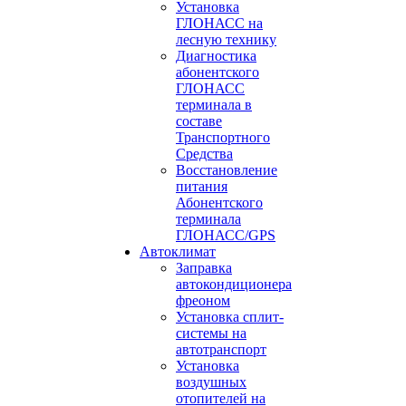
Установка
ГЛОНАСС на
лесную технику
Диагностика
абонентского
ГЛОНАСС
терминала в
составе
Транспортного
Средства
Восстановление
питания
Абонентского
терминала
ГЛОНАСС/GPS
Автоклимат
Заправка
автокондиционера
фреоном
Установка сплит-
системы на
автотранспорт
Установка
воздушных
отопителей на