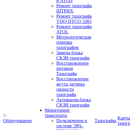
и АТОЛ
Ремонт тахографа
ШТРИХ
Ремонт тахографа
VDO DTCO 3283
Ремонт тахографа
ATOL
Метрологическая
поверка
тахографов
Замена блока
СКЗИ тахографа
Восстановление
питания
Тахографа
Восстановление
жгута датчика
скорости
тахографа
Активация блока
СКЗИ тахографа
Мониторинг
транспорта
Карт
Оборудование
Подключение к
Тахографы
тахог
системе ЭРА-