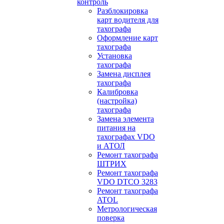
контроль
Разблокировка
карт водителя для
тахографа
Оформление карт
тахографа
Установка
тахографа
Замена дисплея
тахографа
Калибровка
(настройка)
тахографа
Замена элемента
питания на
тахографах VDO
и АТОЛ
Ремонт тахографа
ШТРИХ
Ремонт тахографа
VDO DTCO 3283
Ремонт тахографа
ATOL
Метрологическая
поверка