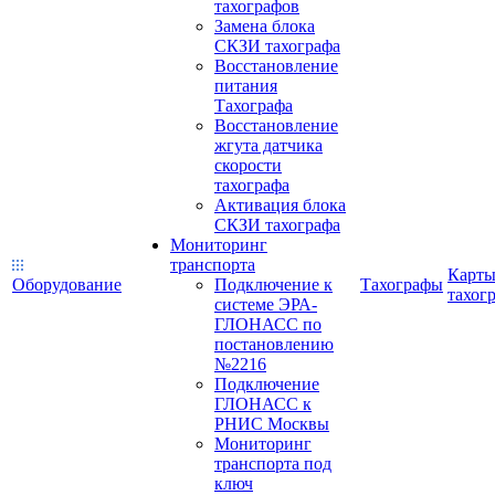
тахографов
Замена блока
СКЗИ тахографа
Восстановление
питания
Тахографа
Восстановление
жгута датчика
скорости
тахографа
Активация блока
СКЗИ тахографа
Мониторинг
транспорта
Карт
Оборудование
Подключение к
Тахографы
тахог
системе ЭРА-
ГЛОНАСС по
постановлению
№2216
Подключение
ГЛОНАСС к
РНИС Москвы
Мониторинг
транспорта под
ключ