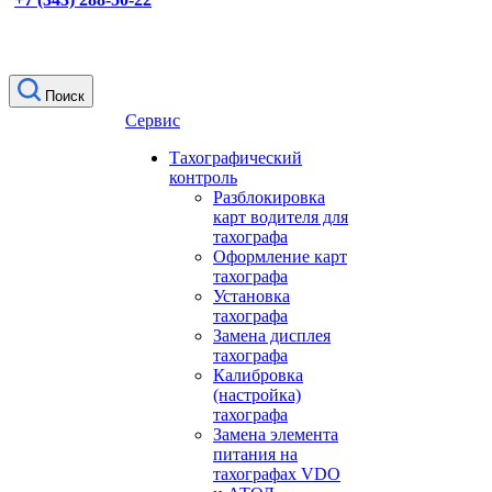
Поиск
Сервис
Тахографический
контроль
Разблокировка
карт водителя для
тахографа
Оформление карт
тахографа
Установка
тахографа
Замена дисплея
тахографа
Калибровка
(настройка)
тахографа
Замена элемента
питания на
тахографах VDO