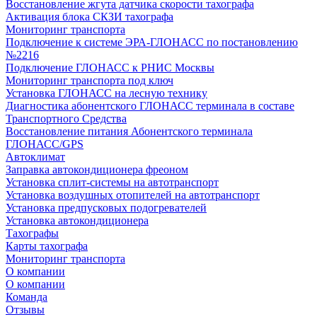
Восстановление жгута датчика скорости тахографа
Активация блока СКЗИ тахографа
Мониторинг транспорта
Подключение к системе ЭРА-ГЛОНАСС по постановлению
№2216
Подключение ГЛОНАСС к РНИС Москвы
Мониторинг транспорта под ключ
Установка ГЛОНАСС на лесную технику
Диагностика абонентского ГЛОНАСС терминала в составе
Транспортного Средства
Восстановление питания Абонентского терминала
ГЛОНАСС/GPS
Автоклимат
Заправка автокондиционера фреоном
Установка сплит-системы на автотранспорт
Установка воздушных отопителей на автотранспорт
Установка предпусковых подогревателей
Установка автокондиционера
Тахографы
Карты тахографа
Мониторинг транспорта
О компании
О компании
Команда
Отзывы