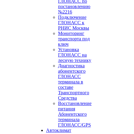
ГЛОНАСС по
постановлению
№2216
Подключение
ГЛОНАСС к
РНИС Москвы
Мониторинг
транспорта под
ключ
Установка
ГЛОНАСС на
лесную технику
Диагностика
абонентского
ГЛОНАСС
терминала в
составе
Транспортного
Средства
Восстановление
питания
Абонентского
терминала
ГЛОНАСС/GPS
Автоклимат