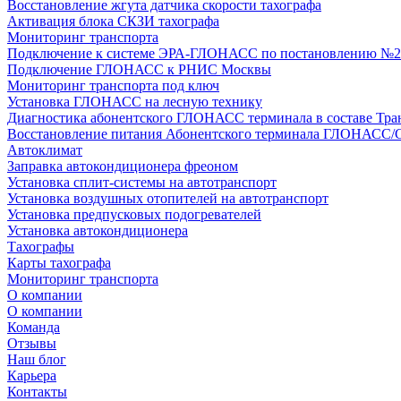
Восстановление жгута датчика скорости тахографа
Активация блока СКЗИ тахографа
Мониторинг транспорта
Подключение к системе ЭРА-ГЛОНАСС по постановлению №2
Подключение ГЛОНАСС к РНИС Москвы
Мониторинг транспорта под ключ
Установка ГЛОНАСС на лесную технику
Диагностика абонентского ГЛОНАСС терминала в составе Тра
Восстановление питания Абонентского терминала ГЛОНАСС/
Автоклимат
Заправка автокондиционера фреоном
Установка сплит-системы на автотранспорт
Установка воздушных отопителей на автотранспорт
Установка предпусковых подогревателей
Установка автокондиционера
Тахографы
Карты тахографа
Мониторинг транспорта
О компании
О компании
Команда
Отзывы
Наш блог
Карьера
Контакты