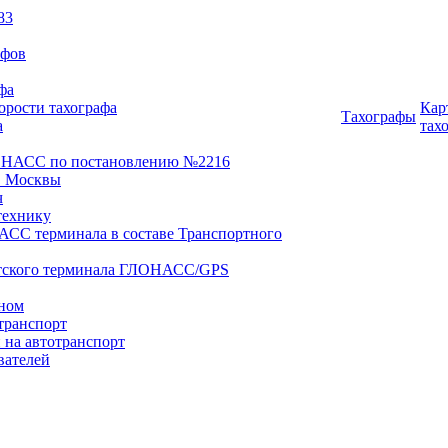
83
афов
фа
орости тахографа
Кар
Тахографы
а
тах
ОНАСС по постановлению №2216
 Москвы
ч
технику
АСС терминала в составе Транспортного
нтского терминала ГЛОНАСС/GPS
оном
транспорт
 на автотранспорт
вателей