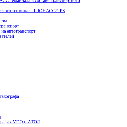
АСС терминала в составе Транспортного
нтского терминала ГЛОНАСС/GPS
оном
транспорт
 на автотранспорт
вателей
 тахографа
а
хографах VDO и АТОЛ