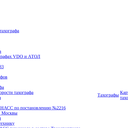
 тахографа
а
хографах VDO и АТОЛ
83
афов
фа
орости тахографа
Кар
Тахографы
а
тах
ОНАСС по постановлению №2216
 Москвы
ч
технику