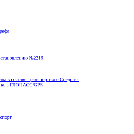
графа
остановлению №2216
а в составе Транспортного Средства
минала ГЛОНАСС/GPS
нспорт