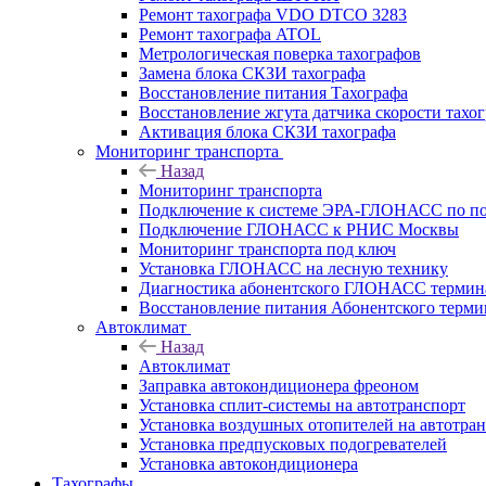
Ремонт тахографа VDO DTCO 3283
Ремонт тахографа ATOL
Метрологическая поверка тахографов
Замена блока СКЗИ тахографа
Восстановление питания Тахографа
Восстановление жгута датчика скорости тахо
Активация блока СКЗИ тахографа
Мониторинг транспорта
Назад
Мониторинг транспорта
Подключение к системе ЭРА-ГЛОНАСС по п
Подключение ГЛОНАСС к РНИС Москвы
Мониторинг транспорта под ключ
Установка ГЛОНАСС на лесную технику
Диагностика абонентского ГЛОНАСС терминал
Восстановление питания Абонентского тер
Автоклимат
Назад
Автоклимат
Заправка автокондиционера фреоном
Установка сплит-системы на автотранспорт
Установка воздушных отопителей на автотра
Установка предпусковых подогревателей
Установка автокондиционера
Тахографы