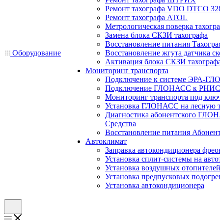
Ремонт тахографа VDO DTCO 32
Ремонт тахографа ATOL
Метрологическая поверка тахогр
Замена блока СКЗИ тахографа
Восстановление питания Тахогра
Оборудование
Восстановление жгута датчика ск
Активация блока СКЗИ тахограф
Мониторинг транспорта
Подключение к системе ЭРА-ГЛ
Подключение ГЛОНАСС к РНИС
Мониторинг транспорта под клю
Установка ГЛОНАСС на лесную 
Диагностика абонентского ГЛОН
Средства
Восстановление питания Абоне
Автоклимат
Заправка автокондиционера фре
Установка сплит-системы на авто
Установка воздушных отопителей
Установка предпусковых подогре
Установка автокондиционера