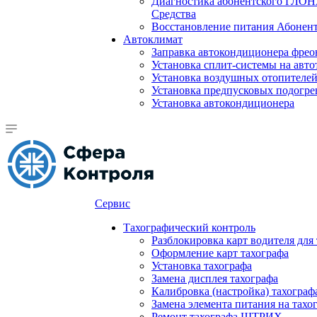
Диагностика абонентского ГЛОН
Средства
Восстановление питания Абоне
Автоклимат
Заправка автокондиционера фре
Установка сплит-системы на авто
Установка воздушных отопителей
Установка предпусковых подогре
Установка автокондиционера
Сервис
Тахографический контроль
Разблокировка карт водителя для
Оформление карт тахографа
Установка тахографа
Замена дисплея тахографа
Калибровка (настройка) тахограф
Замена элемента питания на та
Ремонт тахографа ШТРИХ