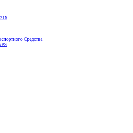
216
нспортного Средства
GPS