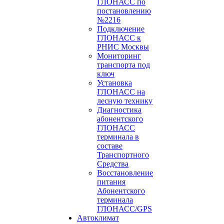
ГЛОНАСС по
постановлению
№2216
Подключение
ГЛОНАСС к
РНИС Москвы
Мониторинг
транспорта под
ключ
Установка
ГЛОНАСС на
лесную технику
Диагностика
абонентского
ГЛОНАСС
терминала в
составе
Транспортного
Средства
Восстановление
питания
Абонентского
терминала
ГЛОНАСС/GPS
Автоклимат