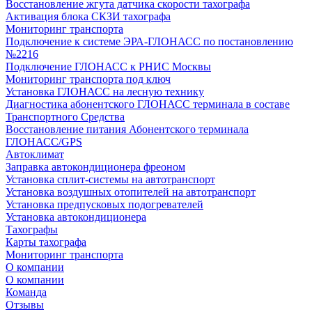
Восстановление жгута датчика скорости тахографа
Активация блока СКЗИ тахографа
Мониторинг транспорта
Подключение к системе ЭРА-ГЛОНАСС по постановлению
№2216
Подключение ГЛОНАСС к РНИС Москвы
Мониторинг транспорта под ключ
Установка ГЛОНАСС на лесную технику
Диагностика абонентского ГЛОНАСС терминала в составе
Транспортного Средства
Восстановление питания Абонентского терминала
ГЛОНАСС/GPS
Автоклимат
Заправка автокондиционера фреоном
Установка сплит-системы на автотранспорт
Установка воздушных отопителей на автотранспорт
Установка предпусковых подогревателей
Установка автокондиционера
Тахографы
Карты тахографа
Мониторинг транспорта
О компании
О компании
Команда
Отзывы