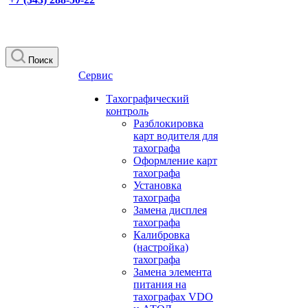
Поиск
Сервис
Тахографический
контроль
Разблокировка
карт водителя для
тахографа
Оформление карт
тахографа
Установка
тахографа
Замена дисплея
тахографа
Калибровка
(настройка)
тахографа
Замена элемента
питания на
тахографах VDO