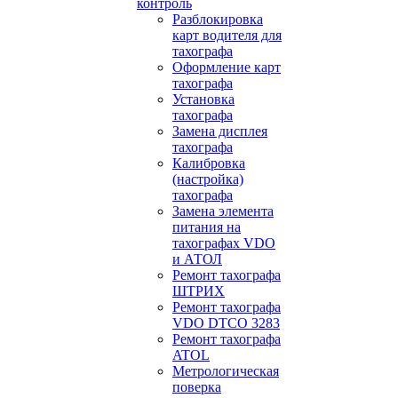
контроль
Разблокировка
карт водителя для
тахографа
Оформление карт
тахографа
Установка
тахографа
Замена дисплея
тахографа
Калибровка
(настройка)
тахографа
Замена элемента
питания на
тахографах VDO
и АТОЛ
Ремонт тахографа
ШТРИХ
Ремонт тахографа
VDO DTCO 3283
Ремонт тахографа
ATOL
Метрологическая
поверка