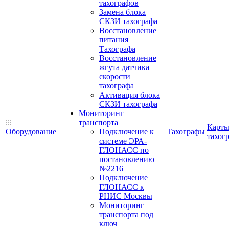
тахографов
Замена блока
СКЗИ тахографа
Восстановление
питания
Тахографа
Восстановление
жгута датчика
скорости
тахографа
Активация блока
СКЗИ тахографа
Мониторинг
транспорта
Карт
Оборудование
Подключение к
Тахографы
тахог
системе ЭРА-
ГЛОНАСС по
постановлению
№2216
Подключение
ГЛОНАСС к
РНИС Москвы
Мониторинг
транспорта под
ключ