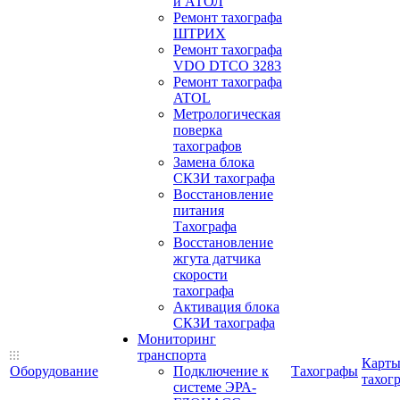
и АТОЛ
Ремонт тахографа
ШТРИХ
Ремонт тахографа
VDO DTCO 3283
Ремонт тахографа
ATOL
Метрологическая
поверка
тахографов
Замена блока
СКЗИ тахографа
Восстановление
питания
Тахографа
Восстановление
жгута датчика
скорости
тахографа
Активация блока
СКЗИ тахографа
Мониторинг
транспорта
Карт
Оборудование
Подключение к
Тахографы
тахог
системе ЭРА-