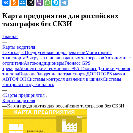
Карта предприятия для российских
тахографов без СКЗИ
Главная
—
Карты водителя
Тахографы
Предпусковые подогреватели
Мониторинг
транспорта
Выгрузка и анализ данных тахографов
Автономные
отопители
Автокондиционеры
Глонасс GPS
трекеры
Абонентские терминалы ЭРА-Глонасс
Датчики уровня
топлива
Видеонаблюдение на транспорте
ДОПОГ
GPS маяки
АВТОФОН
Системы контроля давления в шинах
Системы
контроля нагрузки на ось
—
Карты предприятия
Карты водителя
—
Карта предприятия для российских тахографов без СКЗИ