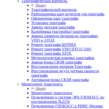
Тахографический контроль
Назад
Тахографический контроль
Разблокировка карт водителя для тахографа
Оформление карт тахографа
Установка тахографа
Замена дисплея тахографа
Калибровка (настройка) тахографа
Замена элемента питания на тахографах
VDO и АТОЛ
Ремонт тахографа ШТРИХ
Ремонт тахографа VDO DTCO 3283
Ремонт тахографа ATOL
Метрологическая поверка тахографов
Замена блока СКЗИ тахографа
Восстановление питания Тахографа
Восстановление жгута датчика скорости
тахографа
Активация блока СКЗИ тахографа
Мониторинг транспорта
Назад
Мониторинг транспорта
Подключение к системе ЭРА-ГЛОНАСС по
постановлению №2216
Подключение ГЛОНАСС к РНИС Москвы