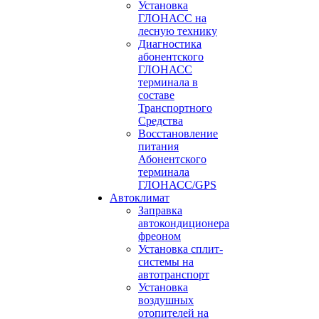
Установка
ГЛОНАСС на
лесную технику
Диагностика
абонентского
ГЛОНАСС
терминала в
составе
Транспортного
Средства
Восстановление
питания
Абонентского
терминала
ГЛОНАСС/GPS
Автоклимат
Заправка
автокондиционера
фреоном
Установка сплит-
системы на
автотранспорт
Установка
воздушных
отопителей на