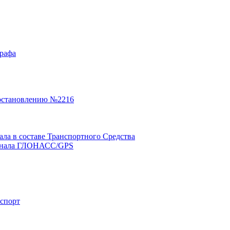
графа
остановлению №2216
а в составе Транспортного Средства
минала ГЛОНАСС/GPS
нспорт