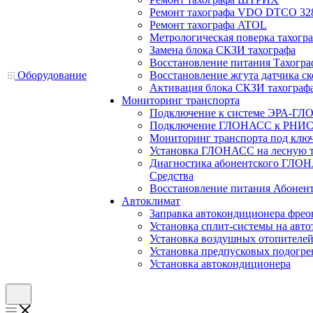
Ремонт тахографа VDO DTCO 32
Ремонт тахографа ATOL
Метрологическая поверка тахогр
Замена блока СКЗИ тахографа
Восстановление питания Тахогра
Оборудование
Восстановление жгута датчика ск
Активация блока СКЗИ тахограф
Мониторинг транспорта
Подключение к системе ЭРА-ГЛ
Подключение ГЛОНАСС к РНИС
Мониторинг транспорта под клю
Установка ГЛОНАСС на лесную 
Диагностика абонентского ГЛОН
Средства
Восстановление питания Абоне
Автоклимат
Заправка автокондиционера фре
Установка сплит-системы на авто
Установка воздушных отопителей
Установка предпусковых подогре
Установка автокондиционера