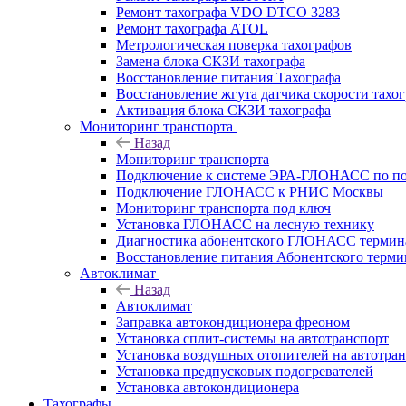
Ремонт тахографа VDO DTCO 3283
Ремонт тахографа ATOL
Метрологическая поверка тахографов
Замена блока СКЗИ тахографа
Восстановление питания Тахографа
Восстановление жгута датчика скорости тахо
Активация блока СКЗИ тахографа
Мониторинг транспорта
Назад
Мониторинг транспорта
Подключение к системе ЭРА-ГЛОНАСС по п
Подключение ГЛОНАСС к РНИС Москвы
Мониторинг транспорта под ключ
Установка ГЛОНАСС на лесную технику
Диагностика абонентского ГЛОНАСС терминал
Восстановление питания Абонентского тер
Автоклимат
Назад
Автоклимат
Заправка автокондиционера фреоном
Установка сплит-системы на автотранспорт
Установка воздушных отопителей на автотра
Установка предпусковых подогревателей
Установка автокондиционера
Тахографы