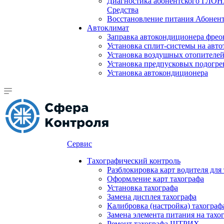
Диагностика абонентского ГЛОН
Средства
Восстановление питания Абоне
Автоклимат
Заправка автокондиционера фре
Установка сплит-системы на авто
Установка воздушных отопителей
Установка предпусковых подогре
Установка автокондиционера
Сервис
Тахографический контроль
Разблокировка карт водителя для
Оформление карт тахографа
Установка тахографа
Замена дисплея тахографа
Калибровка (настройка) тахограф
Замена элемента питания на та
Ремонт тахографа ШТРИХ