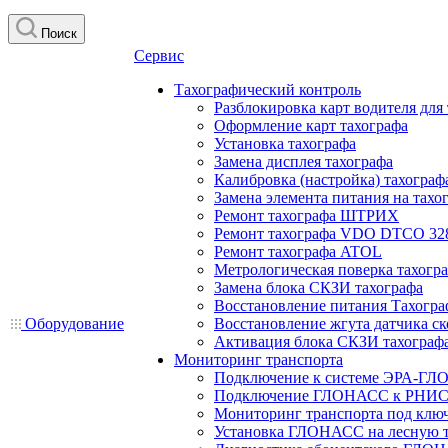
Поиск
Сервис
Тахографический контроль
Разблокировка карт водителя для
Оформление карт тахографа
Установка тахографа
Замена дисплея тахографа
Калибровка (настройка) тахограф
Замена элемента питания на та
Ремонт тахографа ШТРИХ
Ремонт тахографа VDO DTCO 32
Ремонт тахографа ATOL
Метрологическая поверка тахогр
Замена блока СКЗИ тахографа
Восстановление питания Тахогра
Оборудование
Восстановление жгута датчика ск
Активация блока СКЗИ тахограф
Мониторинг транспорта
Подключение к системе ЭРА-ГЛ
Подключение ГЛОНАСС к РНИС
Мониторинг транспорта под клю
Установка ГЛОНАСС на лесную 