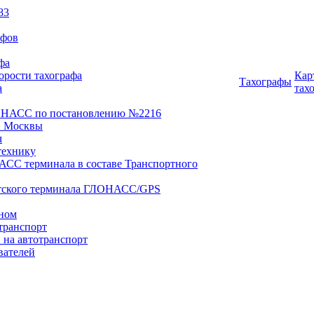
83
афов
фа
орости тахографа
Кар
Тахографы
а
тах
ОНАСС по постановлению №2216
 Москвы
ч
технику
АСС терминала в составе Транспортного
нтского терминала ГЛОНАСС/GPS
оном
транспорт
 на автотранспорт
вателей