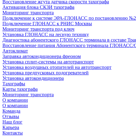
Восстановление жгута датчика скорости тахографа
Активация блока СКЗИ тахографа
Мониторинг транспорта
Подключение к системе ЭРА-ГЛОНАСС по постановлению №2
Подключение ГЛОНАСС к РНИС Москвы
Мониторинг транспорта под ключ
Установка ГЛОНАСС на лесную технику
Диагностика абонентского ГЛОНАСС терминала в составе Тра
Восстановление питания Абонентского терминала ГЛОНАСС/
Автоклимат
Заправка автокондиционера фреоном
Установка сплит-системы на автотранспорт
Установка воздушных отопителей на автотранспорт
Установка предпусковых подогревателей
Установка автокондиционера
Тахографы
Карты тахографа
Мониторинг транспорта
О компании
О компании
Команда
Отзывы
Наш блог
Карьера
Контакты