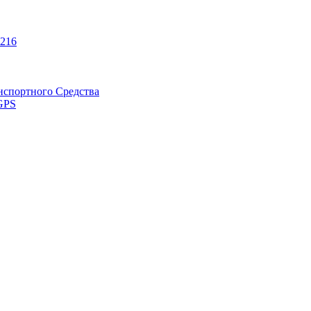
216
нспортного Средства
GPS