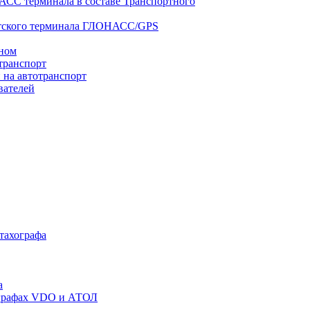
АСС терминала в составе Транспортного
нтского терминала ГЛОНАСС/GPS
оном
транспорт
 на автотранспорт
вателей
 тахографа
а
хографах VDO и АТОЛ