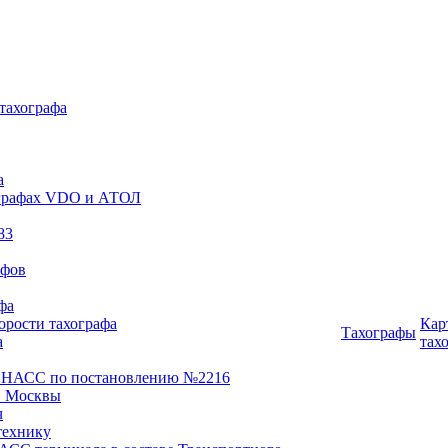
 тахографа
а
хографах VDO и АТОЛ
83
афов
фа
орости тахографа
Кар
Тахографы
а
тах
ОНАСС по постановлению №2216
 Москвы
ч
технику