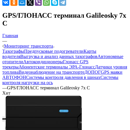
GPS/ГЛОНАСС терминал Galileosky 7x
C
Главная
—
Мониторинг транспорта
Тахографы
Предпусковые подогреватели
Карты
водителя
Выгрузка и анализ данных тахографов
Автономные
отопители
Автокондиционеры
Глонасс GPS
трекеры
Абонентские терминалы ЭРА-Глонасс
Датчики уровня
топлива
Видеонаблюдение на транспорте
ДОПОГ
GPS маяки
АВТОФОН
Системы контроля давления в шинах
Системы
контроля нагрузки на ось
—
GPS/ГЛОНАСС терминал Galileosky 7x C
Хит