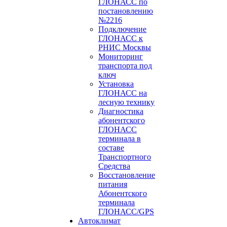
ГЛОНАСС по
постановлению
№2216
Подключение
ГЛОНАСС к
РНИС Москвы
Мониторинг
транспорта под
ключ
Установка
ГЛОНАСС на
лесную технику
Диагностика
абонентского
ГЛОНАСС
терминала в
составе
Транспортного
Средства
Восстановление
питания
Абонентского
терминала
ГЛОНАСС/GPS
Автоклимат