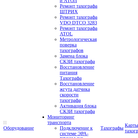
и АТОЛ
Ремонт тахографа
ШТРИХ
Ремонт тахографа
VDO DTCO 3283
Ремонт тахографа
ATOL
Метрологическая
поверка
тахографов
Замена блока
СКЗИ тахографа
Восстановление
питания
Тахографа
Восстановление
жгута датчика
скорости
тахографа
Активация блока
СКЗИ тахографа
Мониторинг
транспорта
Карт
Оборудование
Подключение к
Тахографы
тахог
системе ЭРА-