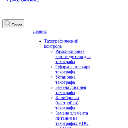
Поиск
Сервис
Тахографический
контроль
Разблокировка
карт водителя для
тахографа
Оформление карт
тахографа
Установка
тахографа
Замена дисплея
тахографа
Калибровка
(настройка)
тахографа
Замена элемента
питания на
тахографах VDO