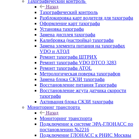
Тахографический контроль
Назад
Тахографический контроль
Разблокировка карт водителя для тахографа
Оформление карт тахографа
Установка тахографа
Замена дисплея тахографа
Калибровка (настройка) тахографа
Замена элемента питания на тахографах
VDO и АТОЛ
Ремонт тахографа ШТРИХ
Ремонт тахографа VDO DTCO 3283
Ремонт тахографа ATOL
Метрологическая поверка тахографов
Замена блока СКЗИ тахографа
Восстановление питания Тахографа
Восстановление жгута датчика скорости
тахографа
Активация блока СКЗИ тахографа
Мониторинг транспорта
Назад
Мониторинг транспорта
Подключение к системе ЭРА-ГЛОНАСС по
постановлению №2216
Подключение ГЛОНАСС к РНИС Москвы