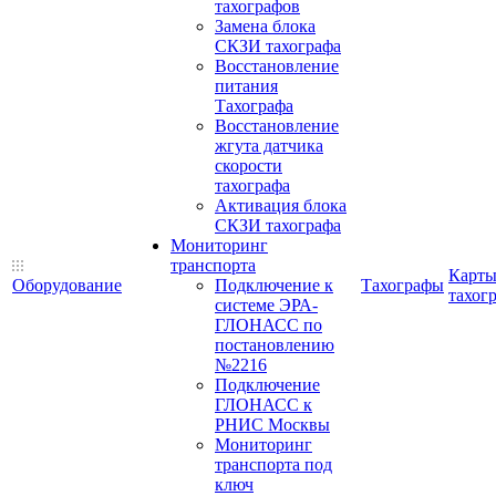
тахографов
Замена блока
СКЗИ тахографа
Восстановление
питания
Тахографа
Восстановление
жгута датчика
скорости
тахографа
Активация блока
СКЗИ тахографа
Мониторинг
транспорта
Карт
Оборудование
Подключение к
Тахографы
тахог
системе ЭРА-
ГЛОНАСС по
постановлению
№2216
Подключение
ГЛОНАСС к
РНИС Москвы
Мониторинг
транспорта под
ключ