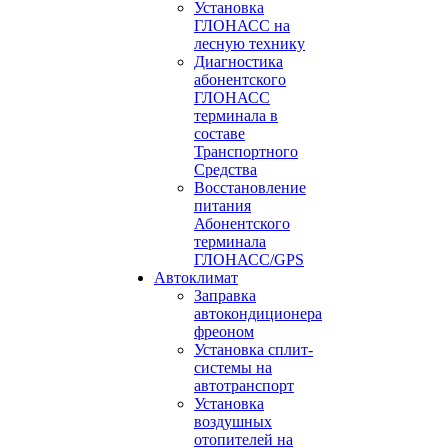
Установка
ГЛОНАСС на
лесную технику
Диагностика
абонентского
ГЛОНАСС
терминала в
составе
Транспортного
Средства
Восстановление
питания
Абонентского
терминала
ГЛОНАСС/GPS
Автоклимат
Заправка
автокондиционера
фреоном
Установка сплит-
системы на
автотранспорт
Установка
воздушных
отопителей на