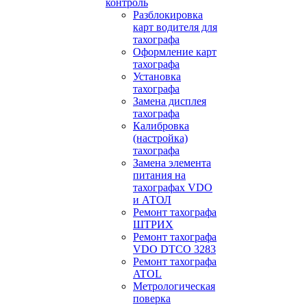
контроль
Разблокировка
карт водителя для
тахографа
Оформление карт
тахографа
Установка
тахографа
Замена дисплея
тахографа
Калибровка
(настройка)
тахографа
Замена элемента
питания на
тахографах VDO
и АТОЛ
Ремонт тахографа
ШТРИХ
Ремонт тахографа
VDO DTCO 3283
Ремонт тахографа
ATOL
Метрологическая
поверка