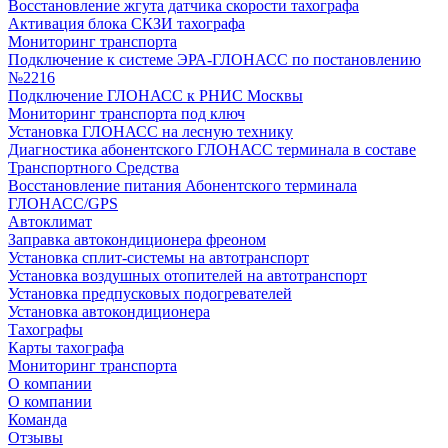
Восстановление жгута датчика скорости тахографа
Активация блока СКЗИ тахографа
Мониторинг транспорта
Подключение к системе ЭРА-ГЛОНАСС по постановлению
№2216
Подключение ГЛОНАСС к РНИС Москвы
Мониторинг транспорта под ключ
Установка ГЛОНАСС на лесную технику
Диагностика абонентского ГЛОНАСС терминала в составе
Транспортного Средства
Восстановление питания Абонентского терминала
ГЛОНАСС/GPS
Автоклимат
Заправка автокондиционера фреоном
Установка сплит-системы на автотранспорт
Установка воздушных отопителей на автотранспорт
Установка предпусковых подогревателей
Установка автокондиционера
Тахографы
Карты тахографа
Мониторинг транспорта
О компании
О компании
Команда
Отзывы