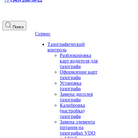
Поиск
Сервис
Тахографический
контроль
Разблокировка
карт водителя для
тахографа
Оформление карт
тахографа
Установка
тахографа
Замена дисплея
тахографа
Калибровка
(настройка)
тахографа
Замена элемента
питания на
тахографах VDO