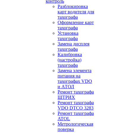
контроль
Разблокировка
карт водителя для
тахографа
Оформление карт
тахографа
Установка
тахографа
Замена дисплея
тахографа
Калибровка
(настройка)
тахографа
Замена элемента
питания на
тахографах VDO
и АТОЛ
Ремонт тахографа
ШТРИХ
Ремонт тахографа
VDO DTCO 3283
Ремонт тахографа
ATOL
Метрологическая
поверка