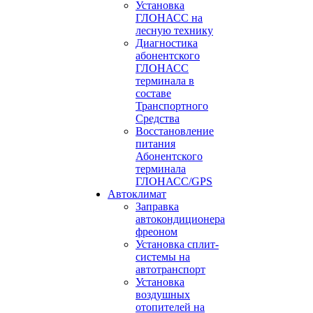
Установка
ГЛОНАСС на
лесную технику
Диагностика
абонентского
ГЛОНАСС
терминала в
составе
Транспортного
Средства
Восстановление
питания
Абонентского
терминала
ГЛОНАСС/GPS
Автоклимат
Заправка
автокондиционера
фреоном
Установка сплит-
системы на
автотранспорт
Установка
воздушных
отопителей на