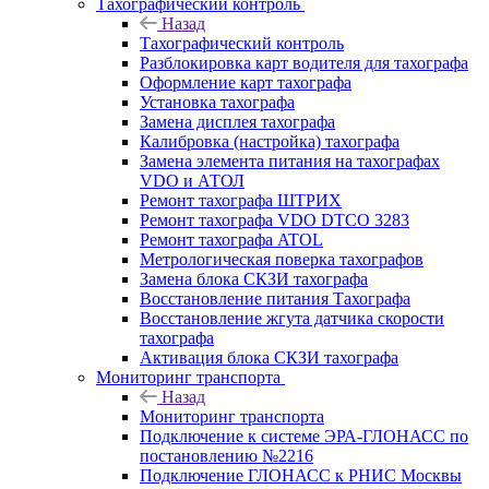
Тахографический контроль
Назад
Тахографический контроль
Разблокировка карт водителя для тахографа
Оформление карт тахографа
Установка тахографа
Замена дисплея тахографа
Калибровка (настройка) тахографа
Замена элемента питания на тахографах
VDO и АТОЛ
Ремонт тахографа ШТРИХ
Ремонт тахографа VDO DTCO 3283
Ремонт тахографа ATOL
Метрологическая поверка тахографов
Замена блока СКЗИ тахографа
Восстановление питания Тахографа
Восстановление жгута датчика скорости
тахографа
Активация блока СКЗИ тахографа
Мониторинг транспорта
Назад
Мониторинг транспорта
Подключение к системе ЭРА-ГЛОНАСС по
постановлению №2216
Подключение ГЛОНАСС к РНИС Москвы