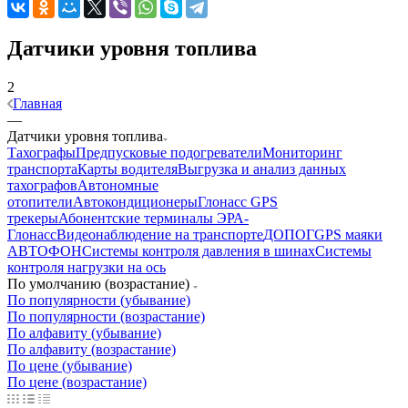
Датчики уровня топлива
2
Главная
—
Датчики уровня топлива
Тахографы
Предпусковые подогреватели
Мониторинг
транспорта
Карты водителя
Выгрузка и анализ данных
тахографов
Автономные
отопители
Автокондиционеры
Глонасс GPS
трекеры
Абонентские терминалы ЭРА-
Глонасс
Видеонаблюдение на транспорте
ДОПОГ
GPS маяки
АВТОФОН
Системы контроля давления в шинах
Системы
контроля нагрузки на ось
По умолчанию (возрастание)
По популярности (убывание)
По популярности (возрастание)
По алфавиту (убывание)
По алфавиту (возрастание)
По цене (убывание)
По цене (возрастание)