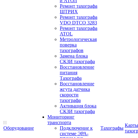
и АТОЛ
Ремонт тахографа
ШТРИХ
Ремонт тахографа
VDO DTCO 3283
Ремонт тахографа
ATOL
Метрологическая
поверка
тахографов
Замена блока
СКЗИ тахографа
Восстановление
питания
Тахографа
Восстановление
жгута датчика
скорости
тахографа
Активация блока
СКЗИ тахографа
Мониторинг
транспорта
Карт
Оборудование
Подключение к
Тахографы
тахог
системе ЭРА-