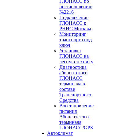
ГЛОНАСС по
постановлению
№2216
Подключение
ГЛОНАСС к
РНИС Москвы
Мониторинг
транспорта под
ключ
Установка
ГЛОНАСС на
лесную технику
Диагностика
абонентского
ГЛОНАСС
терминала в
составе
Транспортного
Средства
Восстановление
питания
Абонентского
терминала
ГЛОНАСС/GPS
Автоклимат