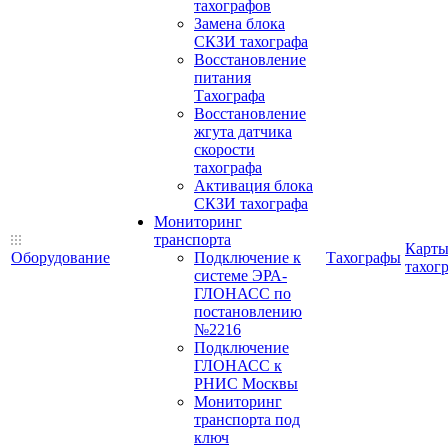
тахографов
Замена блока
СКЗИ тахографа
Восстановление
питания
Тахографа
Восстановление
жгута датчика
скорости
тахографа
Активация блока
СКЗИ тахографа
Мониторинг
транспорта
Карт
Оборудование
Подключение к
Тахографы
тахог
системе ЭРА-
ГЛОНАСС по
постановлению
№2216
Подключение
ГЛОНАСС к
РНИС Москвы
Мониторинг
транспорта под
ключ