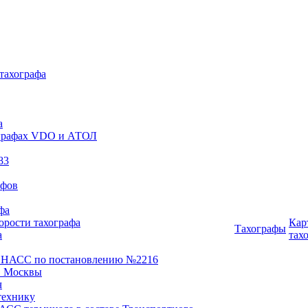
 тахографа
а
хографах VDO и АТОЛ
83
афов
фа
орости тахографа
Кар
Тахографы
а
тах
ОНАСС по постановлению №2216
 Москвы
ч
технику