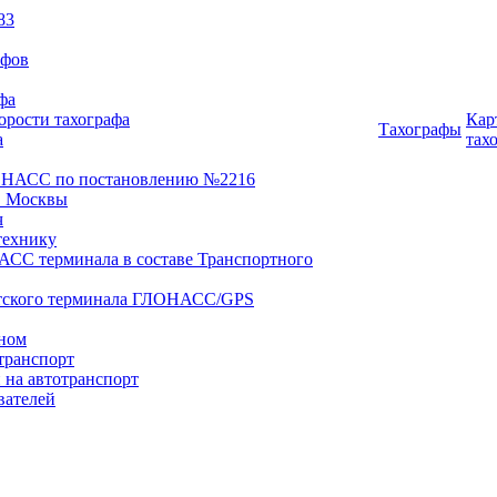
83
афов
фа
орости тахографа
Кар
Тахографы
а
тах
ОНАСС по постановлению №2216
 Москвы
ч
технику
АСС терминала в составе Транспортного
нтского терминала ГЛОНАСС/GPS
оном
транспорт
 на автотранспорт
вателей