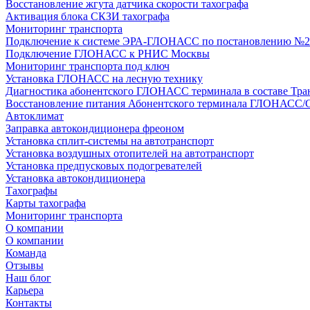
Восстановление жгута датчика скорости тахографа
Активация блока СКЗИ тахографа
Мониторинг транспорта
Подключение к системе ЭРА-ГЛОНАСС по постановлению №2
Подключение ГЛОНАСС к РНИС Москвы
Мониторинг транспорта под ключ
Установка ГЛОНАСС на лесную технику
Диагностика абонентского ГЛОНАСС терминала в составе Тра
Восстановление питания Абонентского терминала ГЛОНАСС/
Автоклимат
Заправка автокондиционера фреоном
Установка сплит-системы на автотранспорт
Установка воздушных отопителей на автотранспорт
Установка предпусковых подогревателей
Установка автокондиционера
Тахографы
Карты тахографа
Мониторинг транспорта
О компании
О компании
Команда
Отзывы
Наш блог
Карьера
Контакты