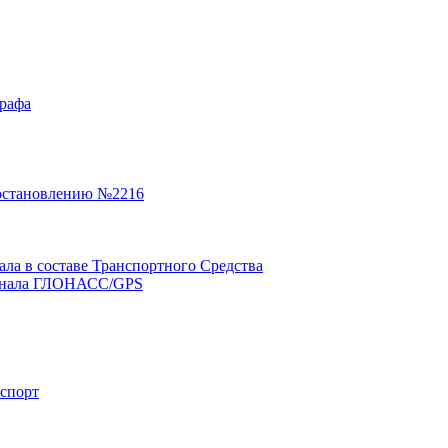
графа
остановлению №2216
а в составе Транспортного Средства
минала ГЛОНАСС/GPS
нспорт