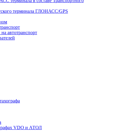
АСС терминала в составе Транспортного
нтского терминала ГЛОНАСС/GPS
оном
транспорт
 на автотранспорт
вателей
 тахографа
а
хографах VDO и АТОЛ