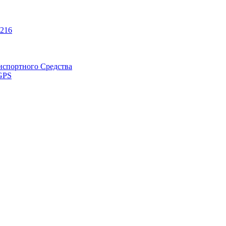
216
нспортного Средства
GPS