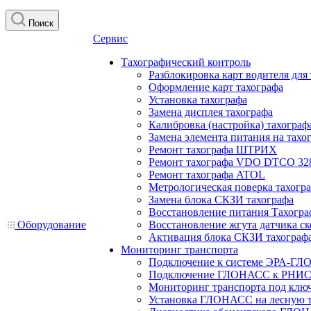
Поиск
Сервис
Тахографический контроль
Разблокировка карт водителя для
Оформление карт тахографа
Установка тахографа
Замена дисплея тахографа
Калибровка (настройка) тахограф
Замена элемента питания на та
Ремонт тахографа ШТРИХ
Ремонт тахографа VDO DTCO 32
Ремонт тахографа ATOL
Метрологическая поверка тахогр
Замена блока СКЗИ тахографа
Восстановление питания Тахогра
Оборудование
Восстановление жгута датчика ск
Активация блока СКЗИ тахограф
Мониторинг транспорта
Подключение к системе ЭРА-ГЛ
Подключение ГЛОНАСС к РНИС
Мониторинг транспорта под клю
Установка ГЛОНАСС на лесную 