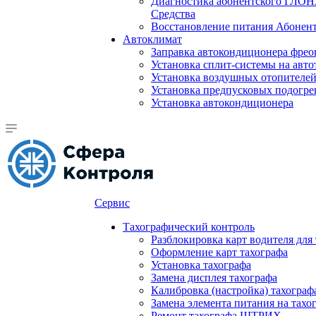
Диагностика абонентского ГЛОН
Средства
Восстановление питания Абоне
Автоклимат
Заправка автокондиционера фре
Установка сплит-системы на авто
Установка воздушных отопителей
Установка предпусковых подогре
Установка автокондиционера
Сервис
Тахографический контроль
Разблокировка карт водителя для
Оформление карт тахографа
Установка тахографа
Замена дисплея тахографа
Калибровка (настройка) тахограф
Замена элемента питания на та
Ремонт тахографа ШТРИХ