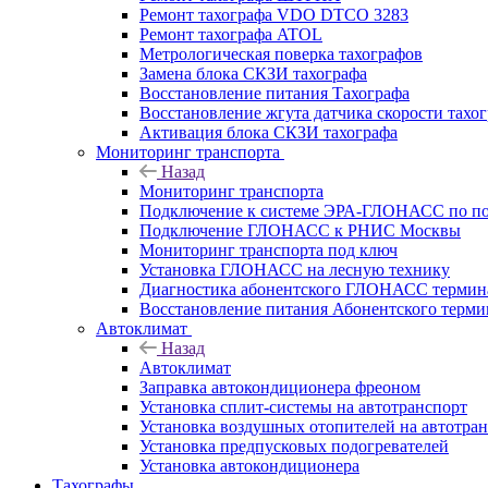
Ремонт тахографа VDO DTCO 3283
Ремонт тахографа ATOL
Метрологическая поверка тахографов
Замена блока СКЗИ тахографа
Восстановление питания Тахографа
Восстановление жгута датчика скорости тахо
Активация блока СКЗИ тахографа
Мониторинг транспорта
Назад
Мониторинг транспорта
Подключение к системе ЭРА-ГЛОНАСС по п
Подключение ГЛОНАСС к РНИС Москвы
Мониторинг транспорта под ключ
Установка ГЛОНАСС на лесную технику
Диагностика абонентского ГЛОНАСС терминал
Восстановление питания Абонентского тер
Автоклимат
Назад
Автоклимат
Заправка автокондиционера фреоном
Установка сплит-системы на автотранспорт
Установка воздушных отопителей на автотра
Установка предпусковых подогревателей
Установка автокондиционера
Тахографы