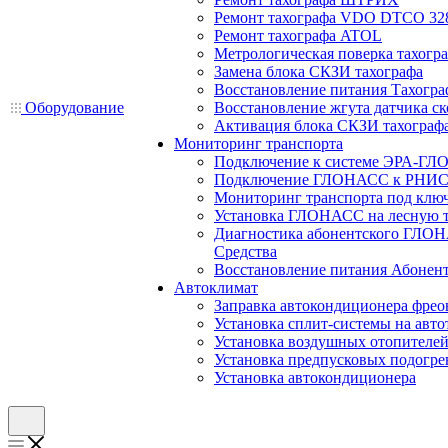
Ремонт тахографа VDO DTCO 32
Ремонт тахографа ATOL
Метрологическая поверка тахогр
Замена блока СКЗИ тахографа
Восстановление питания Тахогра
Оборудование
Восстановление жгута датчика ск
Активация блока СКЗИ тахограф
Мониторинг транспорта
Подключение к системе ЭРА-ГЛ
Подключение ГЛОНАСС к РНИС
Мониторинг транспорта под клю
Установка ГЛОНАСС на лесную 
Диагностика абонентского ГЛОН
Средства
Восстановление питания Абоне
Автоклимат
Заправка автокондиционера фре
Установка сплит-системы на авто
Установка воздушных отопителей
Установка предпусковых подогре
Установка автокондиционера