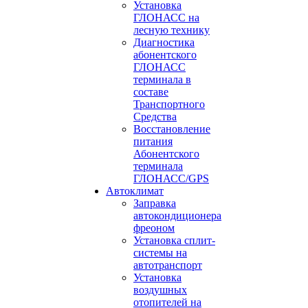
Установка
ГЛОНАСС на
лесную технику
Диагностика
абонентского
ГЛОНАСС
терминала в
составе
Транспортного
Средства
Восстановление
питания
Абонентского
терминала
ГЛОНАСС/GPS
Автоклимат
Заправка
автокондиционера
фреоном
Установка сплит-
системы на
автотранспорт
Установка
воздушных
отопителей на