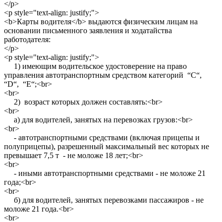
</p>
<p style="text-align: justify;">
<b>Карты водителя</b> выдаются физическим лицам на
основании письменного заявления и ходатайства
работодателя:
</p>
<p style="text-align: justify;">
1) имеющим водительское удостоверение на право
управления автотранспортным средством категорий “С“,
“D“, “E“;<br>
<br>
2) возраст которых должен составлять:<br>
<br>
а) для водителей, занятых на перевозках грузов:<br>
<br>
- автотранспортными средствами (включая прицепы и
полуприцепы), разрешенный максимальный вес которых не
превышает 7,5 т - не моложе 18 лет;<br>
<br>
- иными автотранспортными средствами - не моложе 21
года;<br>
<br>
б) для водителей, занятых перевозками пассажиров - не
моложе 21 года.<br>
<br>