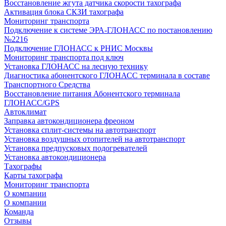
Восстановление жгута датчика скорости тахографа
Активация блока СКЗИ тахографа
Мониторинг транспорта
Подключение к системе ЭРА-ГЛОНАСС по постановлению
№2216
Подключение ГЛОНАСС к РНИС Москвы
Мониторинг транспорта под ключ
Установка ГЛОНАСС на лесную технику
Диагностика абонентского ГЛОНАСС терминала в составе
Транспортного Средства
Восстановление питания Абонентского терминала
ГЛОНАСС/GPS
Автоклимат
Заправка автокондиционера фреоном
Установка сплит-системы на автотранспорт
Установка воздушных отопителей на автотранспорт
Установка предпусковых подогревателей
Установка автокондиционера
Тахографы
Карты тахографа
Мониторинг транспорта
О компании
О компании
Команда
Отзывы