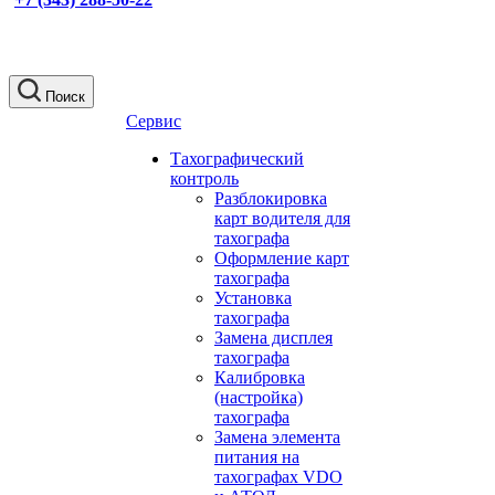
Поиск
Сервис
Тахографический
контроль
Разблокировка
карт водителя для
тахографа
Оформление карт
тахографа
Установка
тахографа
Замена дисплея
тахографа
Калибровка
(настройка)
тахографа
Замена элемента
питания на
тахографах VDO