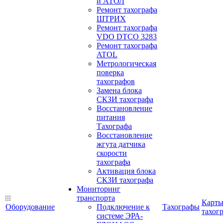
и АТОЛ
Ремонт тахографа
ШТРИХ
Ремонт тахографа
VDO DTCO 3283
Ремонт тахографа
ATOL
Метрологическая
поверка
тахографов
Замена блока
СКЗИ тахографа
Восстановление
питания
Тахографа
Восстановление
жгута датчика
скорости
тахографа
Активация блока
СКЗИ тахографа
Мониторинг
транспорта
Карт
Оборудование
Подключение к
Тахографы
тахог
системе ЭРА-