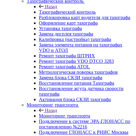
Тахографический контроль
Назад
Тахографический контроль
Разблокировка карт водителя для тахографа
Оформление карт тахографа
Установка тахографа
Замена дисплея тахографа
Калибровка (настройка) тахографа
Замена элемента питания на тахографах
VDO и АТОЛ
Ремонт тахографа ШТРИХ
Ремонт тахографа VDO DTCO 3283
Ремонт тахографа ATOL
Метрологическая поверка тахографов
Замена блока СКЗИ тахографа
Восстановление питания Тахографа
Восстановление жгута датчика скорости
тахографа
Активация блока СКЗИ тахографа
Мониторинг транспорта
Назад
Мониторинг транспорта
Подключение к системе ЭРА-ГЛОНАСС по
постановлению №2216
Подключение ГЛОНАСС к РНИС Москвы