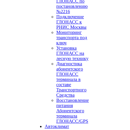
ГЛОНАСС по
постановлению
№2216
Подключение
ГЛОНАСС к
РНИС Москвы
Мониторинг
транспорта под
ключ
Установка
ГЛОНАСС на
лесную технику
Диагностика
абонентского
ГЛОНАСС
терминала в
составе
Транспортного
Средства
Восстановление
питания
Абонентского
терминала
ГЛОНАСС/GPS
Автоклимат