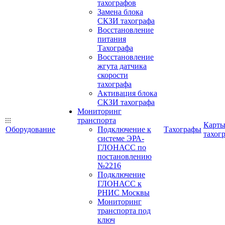
тахографов
Замена блока
СКЗИ тахографа
Восстановление
питания
Тахографа
Восстановление
жгута датчика
скорости
тахографа
Активация блока
СКЗИ тахографа
Мониторинг
транспорта
Карт
Оборудование
Подключение к
Тахографы
тахог
системе ЭРА-
ГЛОНАСС по
постановлению
№2216
Подключение
ГЛОНАСС к
РНИС Москвы
Мониторинг
транспорта под
ключ