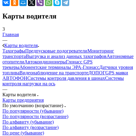
Карты водителя
3
Главная
—
Карты водителя
Тахографы
Предпусковые подогреватели
Мониторинг
транспорта
Выгрузка и анализ данных тахографов
Автономные
отопители
Автокондиционеры
Глонасс GPS
трекеры
Абонентские терминалы ЭРА-Глонасс
Датчики уровня
топлива
Видеонаблюдение на транспорте
ДОПОГ
GPS маяки
АВТОФОН
Системы контроля давления в шинах
Системы
контроля нагрузки на ось
—
Карты водителя
Карты предприятия
По умолчанию (возрастание)
По популярности (убывание)
По популярности (возрастание)
По алфавиту (убывание)
По алфавиту (возрастание)
По цене (убывание)