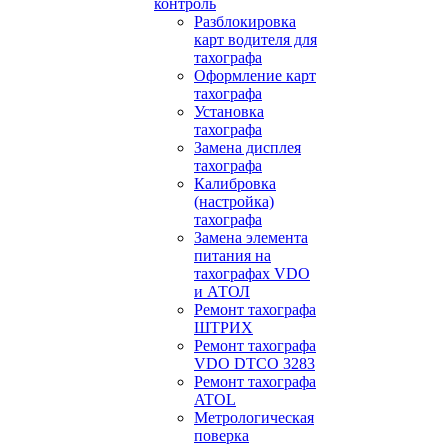
контроль
Разблокировка
карт водителя для
тахографа
Оформление карт
тахографа
Установка
тахографа
Замена дисплея
тахографа
Калибровка
(настройка)
тахографа
Замена элемента
питания на
тахографах VDO
и АТОЛ
Ремонт тахографа
ШТРИХ
Ремонт тахографа
VDO DTCO 3283
Ремонт тахографа
ATOL
Метрологическая
поверка