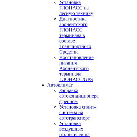
Установка
ГЛОНАСС на
лесную технику
Диагностика
абонентского
ГЛОНАСС
терминала в
составе
Транспортного
Средства
Восстановление
питания
Абонентского
терминала
ГЛОНАСС/GPS
Автоклимат
Заправка
автокондиционера
фреоном
Установка сплит-
системы на
автотранспорт
Установка
воздушных
отопителей на