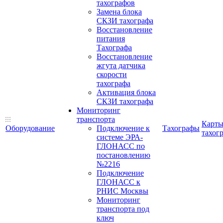
тахографов
Замена блока
СКЗИ тахографа
Восстановление
питания
Тахографа
Восстановление
жгута датчика
скорости
тахографа
Активация блока
СКЗИ тахографа
Мониторинг
транспорта
Карт
Оборудование
Подключение к
Тахографы
тахог
системе ЭРА-
ГЛОНАСС по
постановлению
№2216
Подключение
ГЛОНАСС к
РНИС Москвы
Мониторинг
транспорта под
ключ