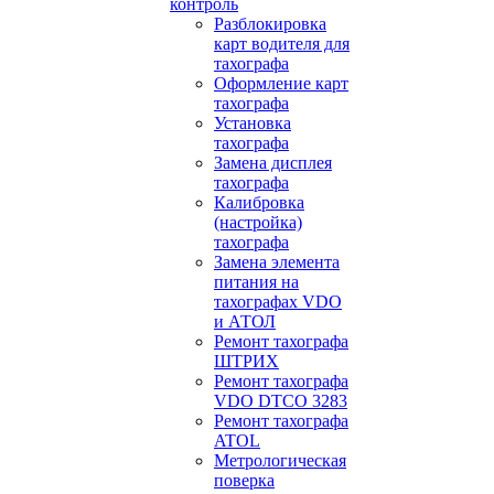
контроль
Разблокировка
карт водителя для
тахографа
Оформление карт
тахографа
Установка
тахографа
Замена дисплея
тахографа
Калибровка
(настройка)
тахографа
Замена элемента
питания на
тахографах VDO
и АТОЛ
Ремонт тахографа
ШТРИХ
Ремонт тахографа
VDO DTCO 3283
Ремонт тахографа
ATOL
Метрологическая
поверка