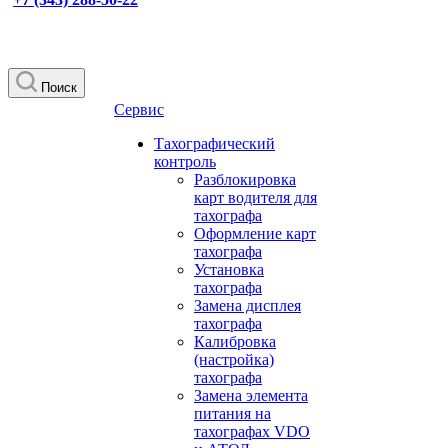
Поиск
Сервис
Тахографический
контроль
Разблокировка
карт водителя для
тахографа
Оформление карт
тахографа
Установка
тахографа
Замена дисплея
тахографа
Калибровка
(настройка)
тахографа
Замена элемента
питания на
тахографах VDO