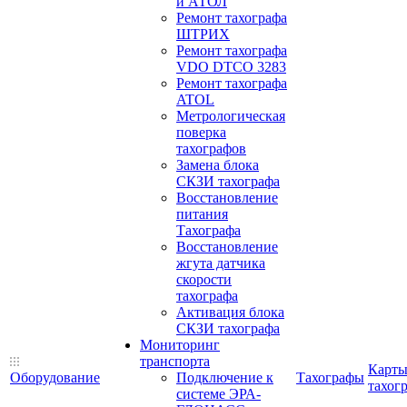
и АТОЛ
Ремонт тахографа
ШТРИХ
Ремонт тахографа
VDO DTCO 3283
Ремонт тахографа
ATOL
Метрологическая
поверка
тахографов
Замена блока
СКЗИ тахографа
Восстановление
питания
Тахографа
Восстановление
жгута датчика
скорости
тахографа
Активация блока
СКЗИ тахографа
Мониторинг
транспорта
Карт
Оборудование
Подключение к
Тахографы
тахог
системе ЭРА-