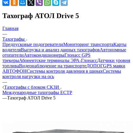
Тахограф АТОЛ Drive 5
Главная
—
Тахографы
Предпусковые подогреватели
Мониторинг транспорта
Карты
водителя
Выгрузка и анализ данных тахографов
Автономные
отопители
Автокондиционеры
Глонасс GPS
трекеры
Абонентские терминалы ЭРА-Глонасс
Датчики уровня
топлива
Видеонаблюдение на транспорте
ДОПОГ
GPS маяки
АВТОФОН
Системы контроля давления в шинах
Системы
контроля нагрузки на ось
—
Тахографы с блоком СКЗИ
Международные тахографы ЕСТР
—
Тахограф АТОЛ Drive 5