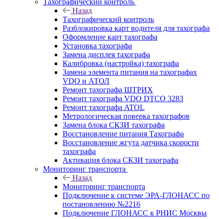
Тахографический контроль
Назад
Тахографический контроль
Разблокировка карт водителя для тахографа
Оформление карт тахографа
Установка тахографа
Замена дисплея тахографа
Калибровка (настройка) тахографа
Замена элемента питания на тахографах
VDO и АТОЛ
Ремонт тахографа ШТРИХ
Ремонт тахографа VDO DTCO 3283
Ремонт тахографа ATOL
Метрологическая поверка тахографов
Замена блока СКЗИ тахографа
Восстановление питания Тахографа
Восстановление жгута датчика скорости
тахографа
Активация блока СКЗИ тахографа
Мониторинг транспорта
Назад
Мониторинг транспорта
Подключение к системе ЭРА-ГЛОНАСС по
постановлению №2216
Подключение ГЛОНАСС к РНИС Москвы