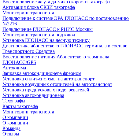
Восстановление жгута датчика скорости тахографа
Активация блока СКЗИ тахографа
Мониторинг транспорта
Подключение к системе ЭРА-ГЛОНАСС по постановлению
№2216
Подключение ГЛОНАСС к РНИС Москвы
Мониторинг транспорта под ключ
Установка ГЛОНАСС на лесную технику
Диагностика абонентского ГЛОНАСС терминала в составе
Транспортного Средства
Восстановление питания Абонентского терминала
ГЛОНАСС/GPS
Автоклимат
Заправка автокондиционера фреоном
Установка сплит-системы на автотранспорт
Установка воздушных отопителей на автотранспорт
Установка предпусковых подогревателей
Установка автокондиционера
Тахографы
Карты тахографа
Мониторинг транспорта
О компании
О компании
Команда
Отзывы