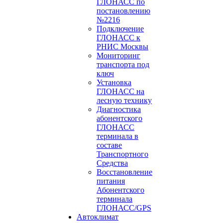
ГЛОНАСС по
постановлению
№2216
Подключение
ГЛОНАСС к
РНИС Москвы
Мониторинг
транспорта под
ключ
Установка
ГЛОНАСС на
лесную технику
Диагностика
абонентского
ГЛОНАСС
терминала в
составе
Транспортного
Средства
Восстановление
питания
Абонентского
терминала
ГЛОНАСС/GPS
Автоклимат