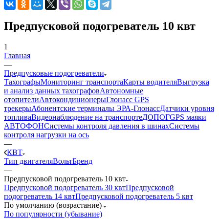
Предпусковой подогреватель 10 квт
1
Главная
—
Предпусковые подогреватели
Тахографы
Мониторинг транспорта
Карты водителя
Выгрузка
и анализ данных тахографов
Автономные
отопители
Автокондиционеры
Глонасс GPS
трекеры
Абонентские терминалы ЭРА-Глонасс
Датчики уровня
топлива
Видеонаблюдение на транспорте
ДОПОГ
GPS маяки
АВТОФОН
Системы контроля давления в шинах
Системы
контроля нагрузки на ось
—
КВТ
Тип двигателя
Вольт
Бренд
—
Предпусковой подогреватель 10 квт
Предпусковой подогреватель 30 квт
Предпусковой
подогреватель 14 квт
Предпусковой подогреватель 5 квт
По умолчанию (возрастание)
По популярности (убывание)