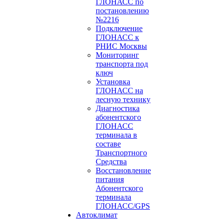
ГЛОНАСС по
постановлению
№2216
Подключение
ГЛОНАСС к
РНИС Москвы
Мониторинг
транспорта под
ключ
Установка
ГЛОНАСС на
лесную технику
Диагностика
абонентского
ГЛОНАСС
терминала в
составе
Транспортного
Средства
Восстановление
питания
Абонентского
терминала
ГЛОНАСС/GPS
Автоклимат