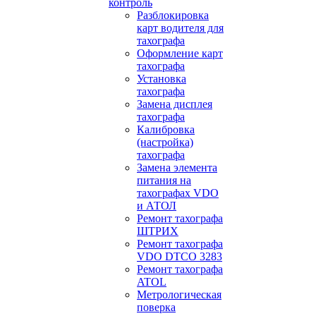
контроль
Разблокировка
карт водителя для
тахографа
Оформление карт
тахографа
Установка
тахографа
Замена дисплея
тахографа
Калибровка
(настройка)
тахографа
Замена элемента
питания на
тахографах VDO
и АТОЛ
Ремонт тахографа
ШТРИХ
Ремонт тахографа
VDO DTCO 3283
Ремонт тахографа
ATOL
Метрологическая
поверка