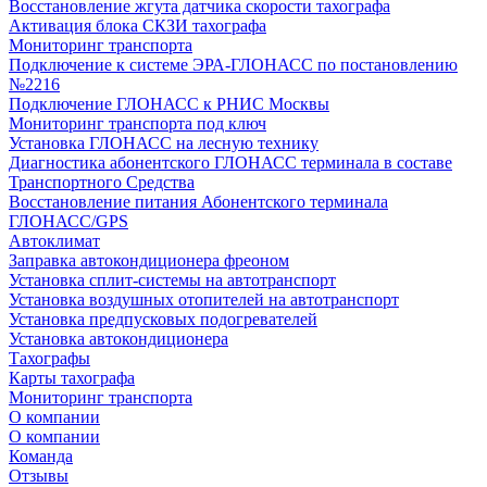
Восстановление жгута датчика скорости тахографа
Активация блока СКЗИ тахографа
Мониторинг транспорта
Подключение к системе ЭРА-ГЛОНАСС по постановлению
№2216
Подключение ГЛОНАСС к РНИС Москвы
Мониторинг транспорта под ключ
Установка ГЛОНАСС на лесную технику
Диагностика абонентского ГЛОНАСС терминала в составе
Транспортного Средства
Восстановление питания Абонентского терминала
ГЛОНАСС/GPS
Автоклимат
Заправка автокондиционера фреоном
Установка сплит-системы на автотранспорт
Установка воздушных отопителей на автотранспорт
Установка предпусковых подогревателей
Установка автокондиционера
Тахографы
Карты тахографа
Мониторинг транспорта
О компании
О компании
Команда
Отзывы