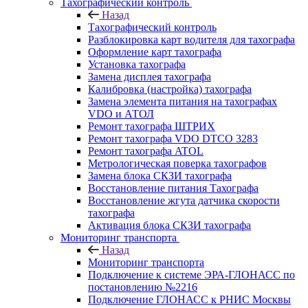
Тахографический контроль
Назад
Тахографический контроль
Разблокировка карт водителя для тахографа
Оформление карт тахографа
Установка тахографа
Замена дисплея тахографа
Калибровка (настройка) тахографа
Замена элемента питания на тахографах
VDO и АТОЛ
Ремонт тахографа ШТРИХ
Ремонт тахографа VDO DTCO 3283
Ремонт тахографа ATOL
Метрологическая поверка тахографов
Замена блока СКЗИ тахографа
Восстановление питания Тахографа
Восстановление жгута датчика скорости
тахографа
Активация блока СКЗИ тахографа
Мониторинг транспорта
Назад
Мониторинг транспорта
Подключение к системе ЭРА-ГЛОНАСС по
постановлению №2216
Подключение ГЛОНАСС к РНИС Москвы