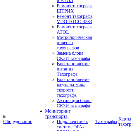
и АТОЛ
Ремонт тахографа
ШТРИХ
Ремонт тахографа
VDO DTCO 3283
Ремонт тахографа
ATOL
Метрологическая
поверка
тахографов
Замена блока
СКЗИ тахографа
Восстановление
питания
Тахографа
Восстановление
жгута датчика
скорости
тахографа
Активация блока
СКЗИ тахографа
Мониторинг
транспорта
Карт
Оборудование
Подключение к
Тахографы
тахог
системе ЭРА-