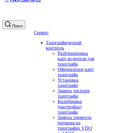
Поиск
Сервис
Тахографический
контроль
Разблокировка
карт водителя для
тахографа
Оформление карт
тахографа
Установка
тахографа
Замена дисплея
тахографа
Калибровка
(настройка)
тахографа
Замена элемента
питания на
тахографах VDO