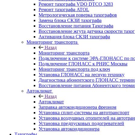
Ремонт тахографа VDO DTCO 3283
Ремонт тахографа ATOL
Метрологическая поверка тахографов
Замена блока СКЗИ тахографа
Восстановление питания Тахографа
Восстановление жгута датчика скорости тахо
Активация блока СКЗИ тахографа
Мониторинг транспорта
Назад
Мониторинг транспорта
Подключение к системе ЭРА-ГЛОНАСС по п
Подключение ГЛОНАСС к РНИС Москвы
Мониторинг транспорта под ключ
Установка ГЛОНАСС на лесную технику
Диагностика абонентского ГЛОНАСС терминал
Восстановление питания Абонентского тер
Автоклимат
Назад
Автоклимат
Заправка автокондиционера фреоном
Установка сплит-системы на автотранспорт
Установка воздушных отопителей на автотра
Установка предпусковых подогревателей
Установка автокондиционера
Тахографы