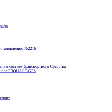
графа
остановлению №2216
а в составе Транспортного Средства
минала ГЛОНАСС/GPS
нспорт