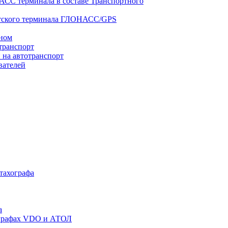
АСС терминала в составе Транспортного
нтского терминала ГЛОНАСС/GPS
оном
транспорт
 на автотранспорт
вателей
 тахографа
а
хографах VDO и АТОЛ