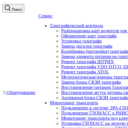
Поиск
Сервис
Тахографический контроль
Разблокировка карт водителя для
Оформление карт тахографа
Установка тахографа
Замена дисплея тахографа
Калибровка (настройка) тахограф
Замена элемента питания на та
Ремонт тахографа ШТРИХ
Ремонт тахографа VDO DTCO 32
Ремонт тахографа ATOL
Метрологическая поверка тахогр
Замена блока СКЗИ тахографа
Восстановление питания Тахогра
Оборудование
Восстановление жгута датчика ск
Активация блока СКЗИ тахограф
Мониторинг транспорта
Подключение к системе ЭРА-ГЛ
Подключение ГЛОНАСС к РНИС
Мониторинг транспорта под клю
Установка ГЛОНАСС на лесную 