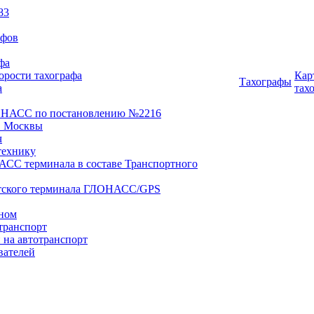
83
афов
фа
орости тахографа
Кар
Тахографы
а
тах
ОНАСС по постановлению №2216
 Москвы
ч
технику
АСС терминала в составе Транспортного
нтского терминала ГЛОНАСС/GPS
оном
транспорт
 на автотранспорт
вателей