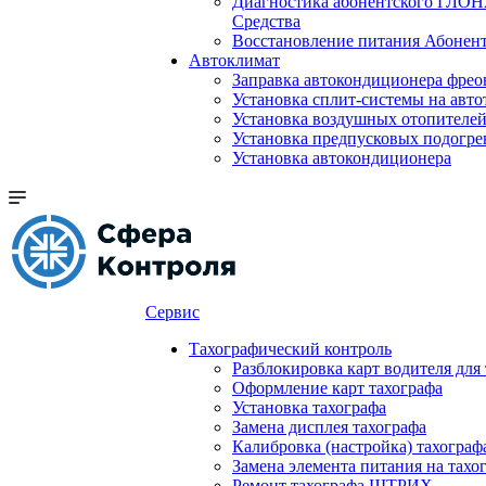
Диагностика абонентского ГЛОН
Средства
Восстановление питания Абоне
Автоклимат
Заправка автокондиционера фре
Установка сплит-системы на авто
Установка воздушных отопителей
Установка предпусковых подогре
Установка автокондиционера
Сервис
Тахографический контроль
Разблокировка карт водителя для
Оформление карт тахографа
Установка тахографа
Замена дисплея тахографа
Калибровка (настройка) тахограф
Замена элемента питания на та
Ремонт тахографа ШТРИХ