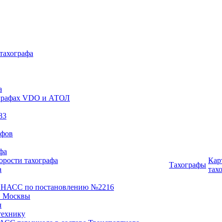
 тахографа
а
хографах VDO и АТОЛ
83
афов
фа
орости тахографа
Кар
Тахографы
а
тах
ОНАСС по постановлению №2216
 Москвы
ч
технику