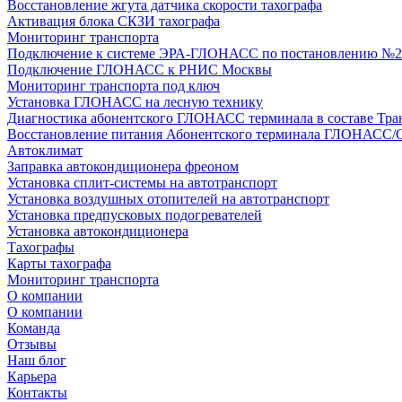
Восстановление жгута датчика скорости тахографа
Активация блока СКЗИ тахографа
Мониторинг транспорта
Подключение к системе ЭРА-ГЛОНАСС по постановлению №2
Подключение ГЛОНАСС к РНИС Москвы
Мониторинг транспорта под ключ
Установка ГЛОНАСС на лесную технику
Диагностика абонентского ГЛОНАСС терминала в составе Тра
Восстановление питания Абонентского терминала ГЛОНАСС/
Автоклимат
Заправка автокондиционера фреоном
Установка сплит-системы на автотранспорт
Установка воздушных отопителей на автотранспорт
Установка предпусковых подогревателей
Установка автокондиционера
Тахографы
Карты тахографа
Мониторинг транспорта
О компании
О компании
Команда
Отзывы
Наш блог
Карьера
Контакты