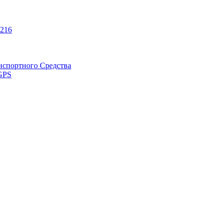
216
нспортного Средства
GPS