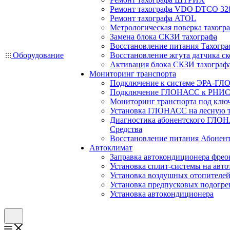
Ремонт тахографа VDO DTCO 32
Ремонт тахографа ATOL
Метрологическая поверка тахогр
Замена блока СКЗИ тахографа
Восстановление питания Тахогра
Оборудование
Восстановление жгута датчика ск
Активация блока СКЗИ тахограф
Мониторинг транспорта
Подключение к системе ЭРА-ГЛ
Подключение ГЛОНАСС к РНИС
Мониторинг транспорта под клю
Установка ГЛОНАСС на лесную 
Диагностика абонентского ГЛОН
Средства
Восстановление питания Абоне
Автоклимат
Заправка автокондиционера фре
Установка сплит-системы на авто
Установка воздушных отопителей
Установка предпусковых подогре
Установка автокондиционера