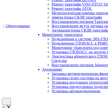
Ремонт тахографа VDO DTCO 32
Ремонт тахографа ATOL
Метрологическая поверка тахогр
Замена блока СКЗИ тахографа
Восстановление питания Тахогра
Оборудование
Восстановление жгута датчика ск
Активация блока СКЗИ тахограф
Мониторинг транспорта
Подключение к системе ЭРА-ГЛ
Подключение ГЛОНАСС к РНИС
Мониторинг транспорта под клю
Установка ГЛОНАСС на лесную 
Диагностика абонентского ГЛОН
Средства
Восстановление питания Абоне
Автоклимат
Заправка автокондиционера фре
Установка сплит-системы на авто
Установка воздушных отопителей
Установка предпусковых подогре
Установка автокондиционера