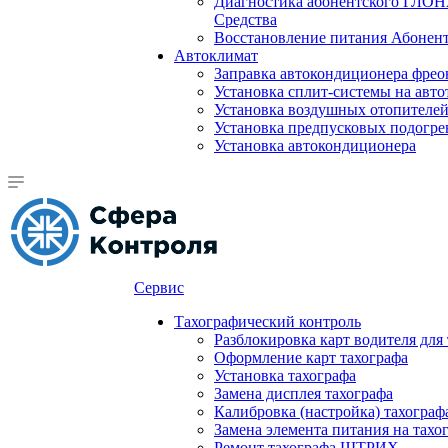
Диагностика абонентского ГЛОН
Средства
Восстановление питания Абоне
Автоклимат
Заправка автокондиционера фре
Установка сплит-системы на авто
Установка воздушных отопителей
Установка предпусковых подогре
Установка автокондиционера
Сервис
Тахографический контроль
Разблокировка карт водителя для
Оформление карт тахографа
Установка тахографа
Замена дисплея тахографа
Калибровка (настройка) тахограф
Замена элемента питания на та
Ремонт тахографа ШТРИХ