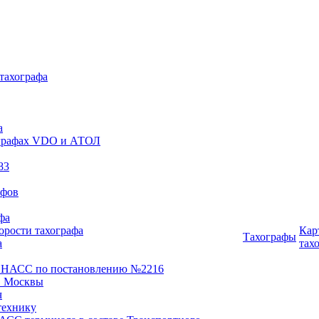
 тахографа
а
хографах VDO и АТОЛ
83
афов
фа
орости тахографа
Кар
Тахографы
а
тах
ОНАСС по постановлению №2216
 Москвы
ч
технику