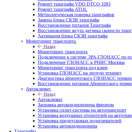
Ремонт тахографа VDO DTCO 3283
Ремонт тахографа ATOL
Метрологическая поверка тахографов
Замена блока СКЗИ тахографа
Восстановление питания Тахографа
Восстановление жгута датчика скорости тахо
Активация блока СКЗИ тахографа
Мониторинг транспорта
Назад
Мониторинг транспорта
Подключение к системе ЭРА-ГЛОНАСС по п
Подключение ГЛОНАСС к РНИС Москвы
Мониторинг транспорта под ключ
Установка ГЛОНАСС на лесную технику
Диагностика абонентского ГЛОНАСС терминал
Восстановление питания Абонентского тер
Автоклимат
Назад
Автоклимат
Заправка автокондиционера фреоном
Установка сплит-системы на автотранспорт
Установка воздушных отопителей на автотра
Установка предпусковых подогревателей
Установка автокондиционера
Тахографы