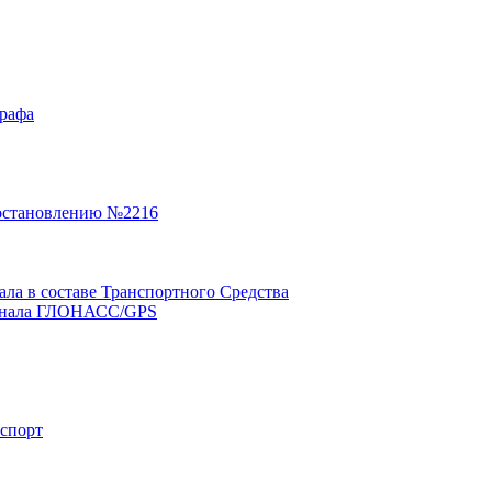
графа
остановлению №2216
а в составе Транспортного Средства
минала ГЛОНАСС/GPS
нспорт