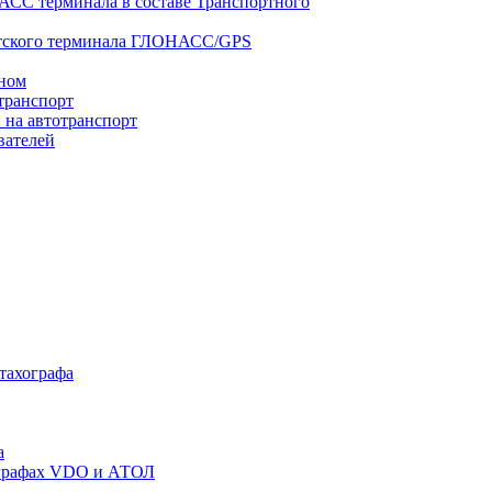
АСС терминала в составе Транспортного
нтского терминала ГЛОНАСС/GPS
оном
транспорт
 на автотранспорт
вателей
 тахографа
а
хографах VDO и АТОЛ