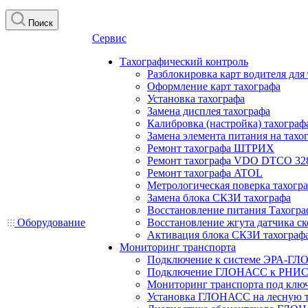
Поиск
Сервис
Тахографический контроль
Разблокировка карт водителя для
Оформление карт тахографа
Установка тахографа
Замена дисплея тахографа
Калибровка (настройка) тахограф
Замена элемента питания на та
Ремонт тахографа ШТРИХ
Ремонт тахографа VDO DTCO 32
Ремонт тахографа ATOL
Метрологическая поверка тахогр
Замена блока СКЗИ тахографа
Восстановление питания Тахогра
Оборудование
Восстановление жгута датчика ск
Активация блока СКЗИ тахограф
Мониторинг транспорта
Подключение к системе ЭРА-ГЛ
Подключение ГЛОНАСС к РНИС
Мониторинг транспорта под клю
Установка ГЛОНАСС на лесную 