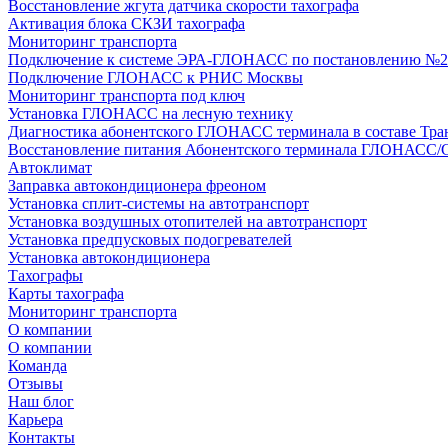
Восстановление жгута датчика скорости тахографа
Активация блока СКЗИ тахографа
Мониторинг транспорта
Подключение к системе ЭРА-ГЛОНАСС по постановлению №2
Подключение ГЛОНАСС к РНИС Москвы
Мониторинг транспорта под ключ
Установка ГЛОНАСС на лесную технику
Диагностика абонентского ГЛОНАСС терминала в составе Тра
Восстановление питания Абонентского терминала ГЛОНАСС/
Автоклимат
Заправка автокондиционера фреоном
Установка сплит-системы на автотранспорт
Установка воздушных отопителей на автотранспорт
Установка предпусковых подогревателей
Установка автокондиционера
Тахографы
Карты тахографа
Мониторинг транспорта
О компании
О компании
Команда
Отзывы
Наш блог
Карьера
Контакты