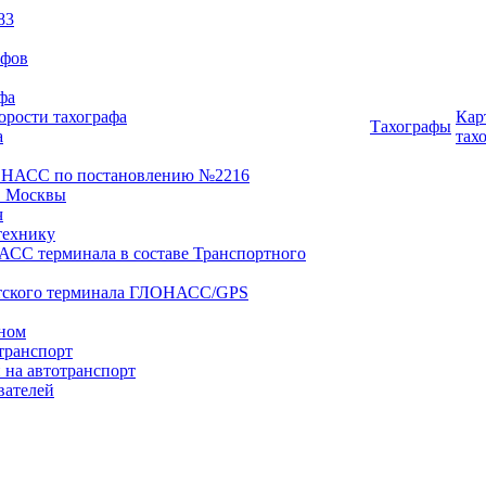
83
афов
фа
орости тахографа
Кар
Тахографы
а
тах
ОНАСС по постановлению №2216
 Москвы
ч
технику
АСС терминала в составе Транспортного
нтского терминала ГЛОНАСС/GPS
оном
транспорт
 на автотранспорт
вателей