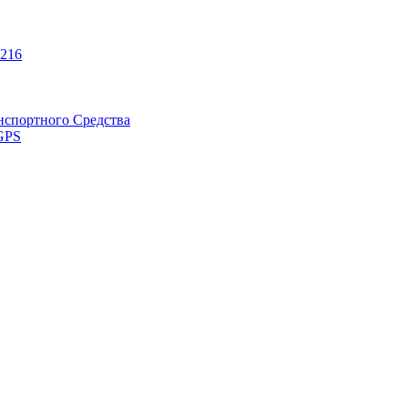
216
нспортного Средства
GPS