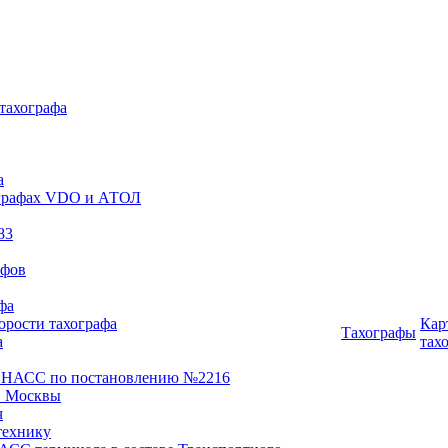
 тахографа
а
хографах VDO и АТОЛ
83
афов
фа
орости тахографа
Кар
Тахографы
а
тах
ОНАСС по постановлению №2216
 Москвы
ч
технику