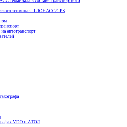
АСС терминала в составе Транспортного
нтского терминала ГЛОНАСС/GPS
оном
транспорт
 на автотранспорт
вателей
 тахографа
а
хографах VDO и АТОЛ