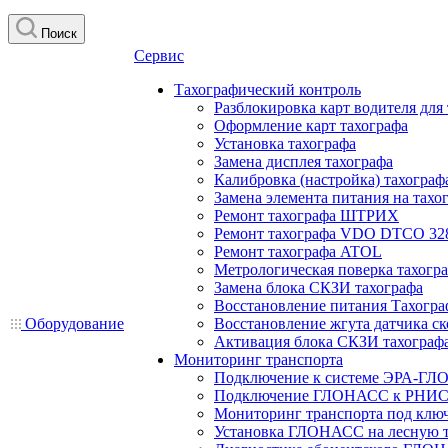
Поиск
Сервис
Тахографический контроль
Разблокировка карт водителя для
Оформление карт тахографа
Установка тахографа
Замена дисплея тахографа
Калибровка (настройка) тахограф
Замена элемента питания на та
Ремонт тахографа ШТРИХ
Ремонт тахографа VDO DTCO 32
Ремонт тахографа ATOL
Метрологическая поверка тахогр
Замена блока СКЗИ тахографа
Восстановление питания Тахогра
Оборудование
Восстановление жгута датчика ск
Активация блока СКЗИ тахограф
Мониторинг транспорта
Подключение к системе ЭРА-ГЛ
Подключение ГЛОНАСС к РНИС
Мониторинг транспорта под клю
Установка ГЛОНАСС на лесную 