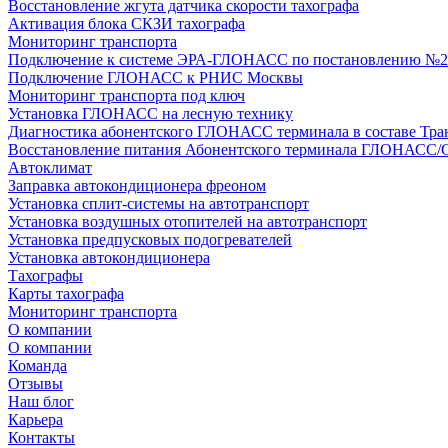
Восстановление жгута датчика скорости тахографа
Активация блока СКЗИ тахографа
Мониторинг транспорта
Подключение к системе ЭРА-ГЛОНАСС по постановлению №2
Подключение ГЛОНАСС к РНИС Москвы
Мониторинг транспорта под ключ
Установка ГЛОНАСС на лесную технику
Диагностика абонентского ГЛОНАСС терминала в составе Тра
Восстановление питания Абонентского терминала ГЛОНАСС/
Автоклимат
Заправка автокондиционера фреоном
Установка сплит-системы на автотранспорт
Установка воздушных отопителей на автотранспорт
Установка предпусковых подогревателей
Установка автокондиционера
Тахографы
Карты тахографа
Мониторинг транспорта
О компании
О компании
Команда
Отзывы
Наш блог
Карьера
Контакты