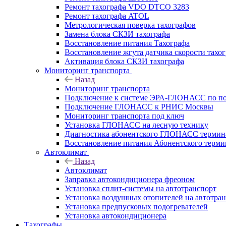
Ремонт тахографа VDO DTCO 3283
Ремонт тахографа ATOL
Метрологическая поверка тахографов
Замена блока СКЗИ тахографа
Восстановление питания Тахографа
Восстановление жгута датчика скорости тахо
Активация блока СКЗИ тахографа
Мониторинг транспорта
Назад
Мониторинг транспорта
Подключение к системе ЭРА-ГЛОНАСС по п
Подключение ГЛОНАСС к РНИС Москвы
Мониторинг транспорта под ключ
Установка ГЛОНАСС на лесную технику
Диагностика абонентского ГЛОНАСС терминал
Восстановление питания Абонентского тер
Автоклимат
Назад
Автоклимат
Заправка автокондиционера фреоном
Установка сплит-системы на автотранспорт
Установка воздушных отопителей на автотра
Установка предпусковых подогревателей
Установка автокондиционера
Тахографы