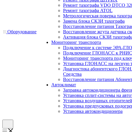
Ремонт тахографа VDO DTCO 32
Ремонт тахографа ATOL
Метрологическая поверка тахогр
Замена блока СКЗИ тахографа
Восстановление питания Тахогра
Оборудование
Восстановление жгута датчика ск
Активация блока СКЗИ тахограф
Мониторинг транспорта
Подключение к системе ЭРА-ГЛ
Подключение ГЛОНАСС к РНИС
Мониторинг транспорта под клю
Установка ГЛОНАСС на лесную 
Диагностика абонентского ГЛОН
Средства
Восстановление питания Абоне
Автоклимат
Заправка автокондиционера фре
Установка сплит-системы на авто
Установка воздушных отопителей
Установка предпусковых подогре
Установка автокондиционера