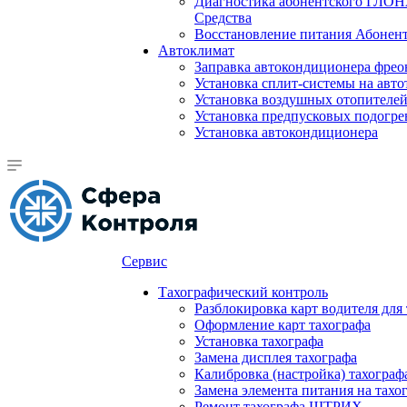
Диагностика абонентского ГЛОН
Средства
Восстановление питания Абоне
Автоклимат
Заправка автокондиционера фре
Установка сплит-системы на авто
Установка воздушных отопителей
Установка предпусковых подогре
Установка автокондиционера
Сервис
Тахографический контроль
Разблокировка карт водителя для
Оформление карт тахографа
Установка тахографа
Замена дисплея тахографа
Калибровка (настройка) тахограф
Замена элемента питания на та
Ремонт тахографа ШТРИХ