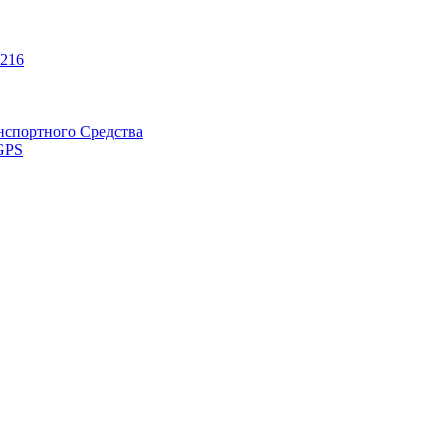
216
нспортного Средства
GPS