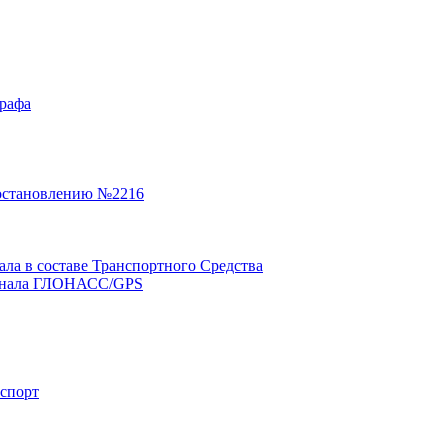
графа
остановлению №2216
а в составе Транспортного Средства
минала ГЛОНАСС/GPS
нспорт