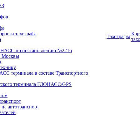
83
афов
фа
орости тахографа
Кар
Тахографы
а
тах
ОНАСС по постановлению №2216
 Москвы
ч
технику
АСС терминала в составе Транспортного
нтского терминала ГЛОНАСС/GPS
оном
транспорт
 на автотранспорт
вателей