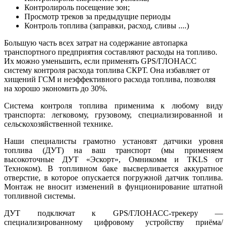
Контролироль посещение зон;
Просмотр треков за предыдущие периоды
Контроль топлива (заправки, расход, сливы ....)
Большую часть всех затрат на содержание автопарка
транспортного предприятия составляют расходы на топливо.
Их можно уменьшить, если применять GPS/ГЛОНАСС
систему контроля расхода топлива СКРТ. Она избавляет от
хищений ГСМ и неэффективного расхода топлива, позволяя
на хорошо экономить до 30%.
Система контроля топлива применима к любому виду
транспорта: легковому, грузовому, специализированной и
сельскохозяйственной технике.
Наши специалисты грамотно установят датчики уровня
топлива (ДУТ) на ваш транспорт (мы применяем
высокоточные ДУТ «Эскорт», Омникомм и TKLS от
Техноком). В топливном баке высверливается аккуратное
отверстие, в которое опускается погружной датчик топлива.
Монтаж не вносит изменений в фунционирование штатной
топливной системы.
ДУТ подключат к GPS/ГЛОНАСС-трекеру —
специализированному цифровому устройству приёма/