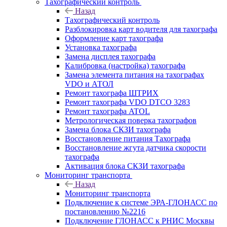
Тахографический контроль
Назад
Тахографический контроль
Разблокировка карт водителя для тахографа
Оформление карт тахографа
Установка тахографа
Замена дисплея тахографа
Калибровка (настройка) тахографа
Замена элемента питания на тахографах
VDO и АТОЛ
Ремонт тахографа ШТРИХ
Ремонт тахографа VDO DTCO 3283
Ремонт тахографа ATOL
Метрологическая поверка тахографов
Замена блока СКЗИ тахографа
Восстановление питания Тахографа
Восстановление жгута датчика скорости
тахографа
Активация блока СКЗИ тахографа
Мониторинг транспорта
Назад
Мониторинг транспорта
Подключение к системе ЭРА-ГЛОНАСС по
постановлению №2216
Подключение ГЛОНАСС к РНИС Москвы