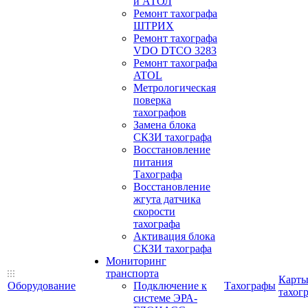
и АТОЛ
Ремонт тахографа
ШТРИХ
Ремонт тахографа
VDO DTCO 3283
Ремонт тахографа
ATOL
Метрологическая
поверка
тахографов
Замена блока
СКЗИ тахографа
Восстановление
питания
Тахографа
Восстановление
жгута датчика
скорости
тахографа
Активация блока
СКЗИ тахографа
Мониторинг
транспорта
Карт
Оборудование
Подключение к
Тахографы
тахог
системе ЭРА-