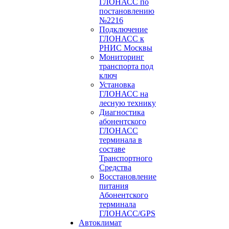
ГЛОНАСС по
постановлению
№2216
Подключение
ГЛОНАСС к
РНИС Москвы
Мониторинг
транспорта под
ключ
Установка
ГЛОНАСС на
лесную технику
Диагностика
абонентского
ГЛОНАСС
терминала в
составе
Транспортного
Средства
Восстановление
питания
Абонентского
терминала
ГЛОНАСС/GPS
Автоклимат