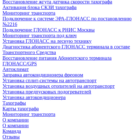
Восстановление жгута датчика скорости тахографа
Активация блока СКЗИ тахографа
Мониторинг транспорта
Подключение к системе ЭРА-ГЛОНАСС по постановлению
№2216
Подключение ГЛОНАСС к РНИС Москвы
Мониторинг транспорта под ключ
Установка ГЛОНАСС на лесную технику
Диагностика абонентского ГЛОНАСС терминала в составе
Транспортного Средства
Восстановление питания Абонентского терминала
ГЛОНАСС/GPS
Автоклимат
Заправка автокондиционера фреоном
Установка сплит-системы на автотранспорт
Установка воздушных отопителей на автотранспорт
Установка предпусковых подогревателей
Установка автокондиционера
Тахографы
Карты тахографа
Мониторинг транспорта
О компании
О компании
Команда
Отзывы