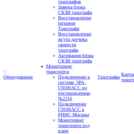
тахографов
Замена блока
СКЗИ тахографа
Восстановление
питания
Тахографа
Восстановление
жгута датчика
скорости
тахографа
Активация блока
СКЗИ тахографа
Мониторинг
транспорта
Карт
Оборудование
Подключение к
Тахографы
тахог
системе ЭРА-
ГЛОНАСС по
постановлению
№2216
Подключение
ГЛОНАСС к
РНИС Москвы
Мониторинг
транспорта под
ключ