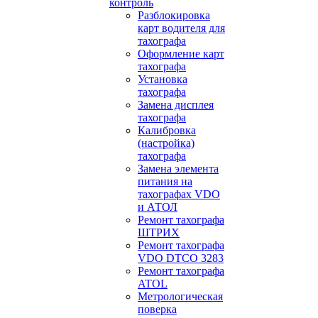
контроль
Разблокировка
карт водителя для
тахографа
Оформление карт
тахографа
Установка
тахографа
Замена дисплея
тахографа
Калибровка
(настройка)
тахографа
Замена элемента
питания на
тахографах VDO
и АТОЛ
Ремонт тахографа
ШТРИХ
Ремонт тахографа
VDO DTCO 3283
Ремонт тахографа
ATOL
Метрологическая
поверка