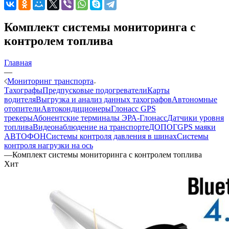
Комплект системы мониторинга с
контролем топлива
Главная
—
Мониторинг транспорта
Тахографы
Предпусковые подогреватели
Карты
водителя
Выгрузка и анализ данных тахографов
Автономные
отопители
Автокондиционеры
Глонасс GPS
трекеры
Абонентские терминалы ЭРА-Глонасс
Датчики уровня
топлива
Видеонаблюдение на транспорте
ДОПОГ
GPS маяки
АВТОФОН
Системы контроля давления в шинах
Системы
контроля нагрузки на ось
—
Комплект системы мониторинга с контролем топлива
Хит