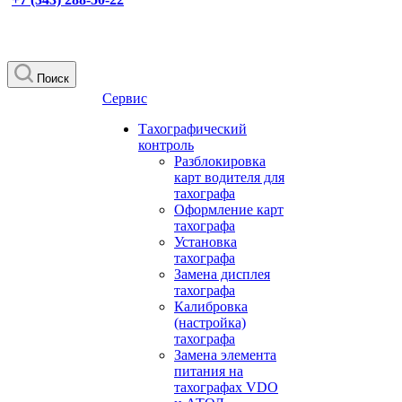
Поиск
Сервис
Тахографический
контроль
Разблокировка
карт водителя для
тахографа
Оформление карт
тахографа
Установка
тахографа
Замена дисплея
тахографа
Калибровка
(настройка)
тахографа
Замена элемента
питания на
тахографах VDO