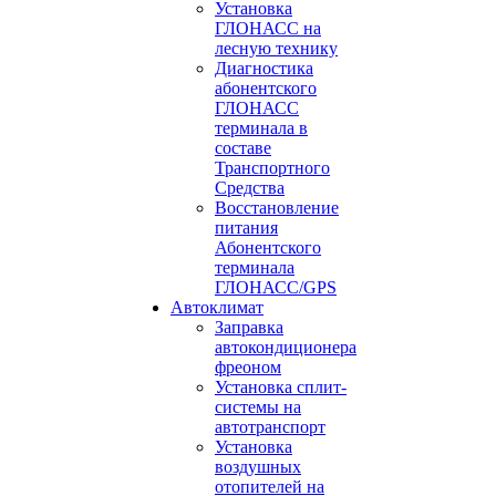
Установка
ГЛОНАСС на
лесную технику
Диагностика
абонентского
ГЛОНАСС
терминала в
составе
Транспортного
Средства
Восстановление
питания
Абонентского
терминала
ГЛОНАСС/GPS
Автоклимат
Заправка
автокондиционера
фреоном
Установка сплит-
системы на
автотранспорт
Установка
воздушных
отопителей на