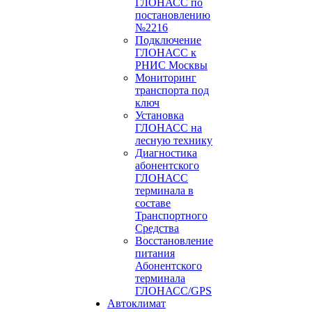
ГЛОНАСС по
постановлению
№2216
Подключение
ГЛОНАСС к
РНИС Москвы
Мониторинг
транспорта под
ключ
Установка
ГЛОНАСС на
лесную технику
Диагностика
абонентского
ГЛОНАСС
терминала в
составе
Транспортного
Средства
Восстановление
питания
Абонентского
терминала
ГЛОНАСС/GPS
Автоклимат