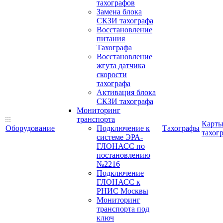
тахографов
Замена блока
СКЗИ тахографа
Восстановление
питания
Тахографа
Восстановление
жгута датчика
скорости
тахографа
Активация блока
СКЗИ тахографа
Мониторинг
транспорта
Карт
Оборудование
Подключение к
Тахографы
тахог
системе ЭРА-
ГЛОНАСС по
постановлению
№2216
Подключение
ГЛОНАСС к
РНИС Москвы
Мониторинг
транспорта под
ключ