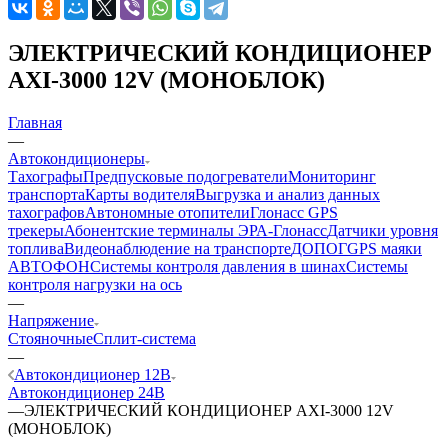
ЭЛЕКТРИЧЕСКИЙ КОНДИЦИОНЕР
AXI-3000 12V (МОНОБЛОК)
Главная
—
Автокондиционеры
Тахографы
Предпусковые подогреватели
Мониторинг
транспорта
Карты водителя
Выгрузка и анализ данных
тахографов
Автономные отопители
Глонасс GPS
трекеры
Абонентские терминалы ЭРА-Глонасс
Датчики уровня
топлива
Видеонаблюдение на транспорте
ДОПОГ
GPS маяки
АВТОФОН
Системы контроля давления в шинах
Системы
контроля нагрузки на ось
—
Напряжение
Стояночные
Сплит-система
—
Автокондиционер 12В
Автокондиционер 24В
—
ЭЛЕКТРИЧЕСКИЙ КОНДИЦИОНЕР AXI-3000 12V
(МОНОБЛОК)