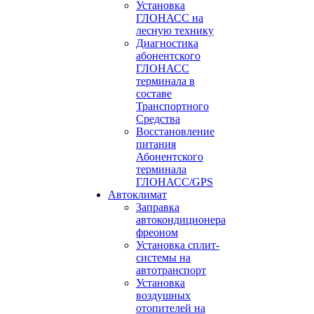
Установка
ГЛОНАСС на
лесную технику
Диагностика
абонентского
ГЛОНАСС
терминала в
составе
Транспортного
Средства
Восстановление
питания
Абонентского
терминала
ГЛОНАСС/GPS
Автоклимат
Заправка
автокондиционера
фреоном
Установка сплит-
системы на
автотранспорт
Установка
воздушных
отопителей на