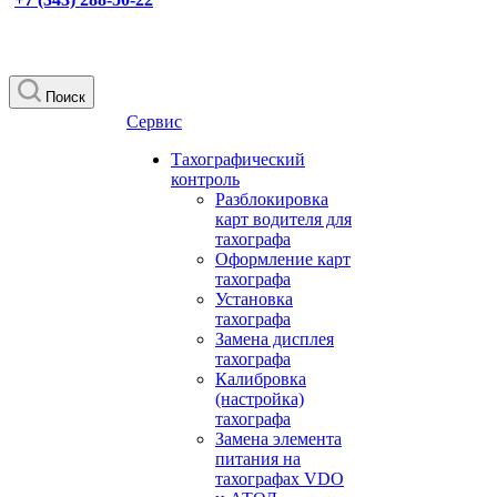
Поиск
Сервис
Тахографический
контроль
Разблокировка
карт водителя для
тахографа
Оформление карт
тахографа
Установка
тахографа
Замена дисплея
тахографа
Калибровка
(настройка)
тахографа
Замена элемента
питания на
тахографах VDO