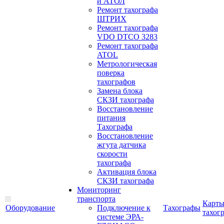
и АТОЛ
Ремонт тахографа
ШТРИХ
Ремонт тахографа
VDO DTCO 3283
Ремонт тахографа
ATOL
Метрологическая
поверка
тахографов
Замена блока
СКЗИ тахографа
Восстановление
питания
Тахографа
Восстановление
жгута датчика
скорости
тахографа
Активация блока
СКЗИ тахографа
Мониторинг
транспорта
Карт
Оборудование
Подключение к
Тахографы
тахог
системе ЭРА-