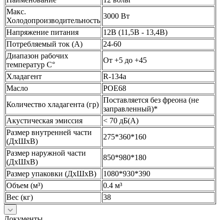
Макс.
3000 Вт
Холодопроизводительность
Напряжение питания
12В (11,5В - 13,4В)
Потребляемый ток (А)
24-60
Диапазон рабочих
От +5 до +45
температур C°
Хладагент
R-134a
Масло
POE68
Поставляется без фреона (не
Количество хладагента (гр)
заправленный)*
Акустическая эмиссия
< 70 дБ(A)
Размер внутренней части
275*360*160
(ДхШхВ)
Размер наружной части
850*980*180
(ДхШхВ)
Размер упаковки (ДхШхВ)
1080*930*390
Объем (м³)
0.4 м³
Вес (кг)
38
Документы