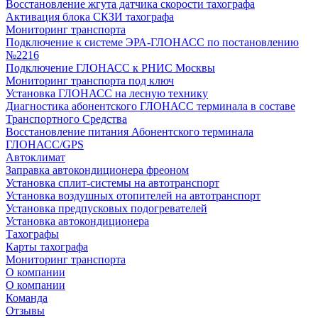
Восстановление жгута датчика скорости тахографа
Активация блока СКЗИ тахографа
Мониторинг транспорта
Подключение к системе ЭРА-ГЛОНАСС по постановлению
№2216
Подключение ГЛОНАСС к РНИС Москвы
Мониторинг транспорта под ключ
Установка ГЛОНАСС на лесную технику
Диагностика абонентского ГЛОНАСС терминала в составе
Транспортного Средства
Восстановление питания Абонентского терминала
ГЛОНАСС/GPS
Автоклимат
Заправка автокондиционера фреоном
Установка сплит-системы на автотранспорт
Установка воздушных отопителей на автотранспорт
Установка предпусковых подогревателей
Установка автокондиционера
Тахографы
Карты тахографа
Мониторинг транспорта
О компании
О компании
Команда
Отзывы