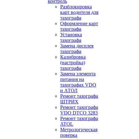
контроль
Разблокировка
карт водителя для
тахографа
Оформление карт
тахографа
Установка
тахографа
Замена дисплея
тахографа
Калибровка
(настройка)
тахографа
Замена элемента
питания на
тахографах VDO
и АТОЛ
Ремонт тахографа
ШТРИХ
Ремонт тахографа
VDO DTCO 3283
Ремонт тахографа
ATOL
Метрологическая
поверка