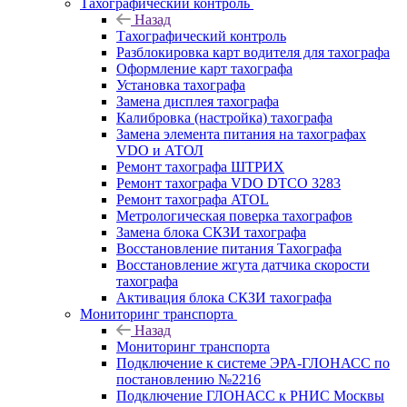
Тахографический контроль
Назад
Тахографический контроль
Разблокировка карт водителя для тахографа
Оформление карт тахографа
Установка тахографа
Замена дисплея тахографа
Калибровка (настройка) тахографа
Замена элемента питания на тахографах
VDO и АТОЛ
Ремонт тахографа ШТРИХ
Ремонт тахографа VDO DTCO 3283
Ремонт тахографа ATOL
Метрологическая поверка тахографов
Замена блока СКЗИ тахографа
Восстановление питания Тахографа
Восстановление жгута датчика скорости
тахографа
Активация блока СКЗИ тахографа
Мониторинг транспорта
Назад
Мониторинг транспорта
Подключение к системе ЭРА-ГЛОНАСС по
постановлению №2216
Подключение ГЛОНАСС к РНИС Москвы