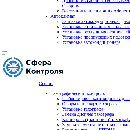
Диагностика абонентского ГЛОН
Средства
Восстановление питания Абоне
Автоклимат
Заправка автокондиционера фре
Установка сплит-системы на авто
Установка воздушных отопителей
Установка предпусковых подогре
Установка автокондиционера
Сервис
Тахографический контроль
Разблокировка карт водителя для
Оформление карт тахографа
Установка тахографа
Замена дисплея тахографа
Калибровка (настройка) тахограф
Замена элемента питания на та
Ремонт тахографа ШТРИХ