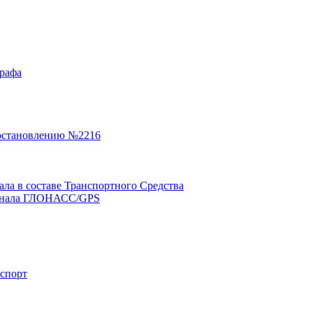
графа
остановлению №2216
а в составе Транспортного Средства
минала ГЛОНАСС/GPS
нспорт