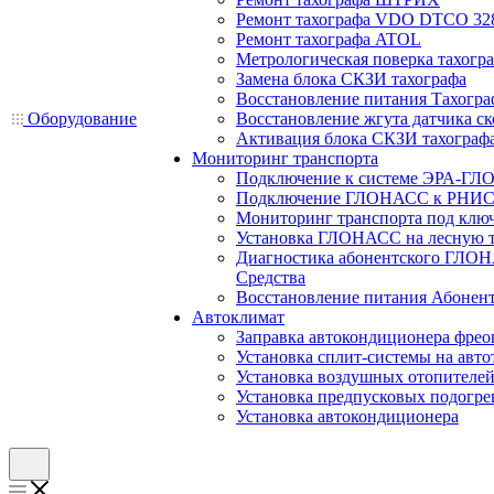
Ремонт тахографа VDO DTCO 32
Ремонт тахографа ATOL
Метрологическая поверка тахогр
Замена блока СКЗИ тахографа
Восстановление питания Тахогра
Оборудование
Восстановление жгута датчика ск
Активация блока СКЗИ тахограф
Мониторинг транспорта
Подключение к системе ЭРА-ГЛ
Подключение ГЛОНАСС к РНИС
Мониторинг транспорта под клю
Установка ГЛОНАСС на лесную 
Диагностика абонентского ГЛОН
Средства
Восстановление питания Абоне
Автоклимат
Заправка автокондиционера фре
Установка сплит-системы на авто
Установка воздушных отопителей
Установка предпусковых подогре
Установка автокондиционера