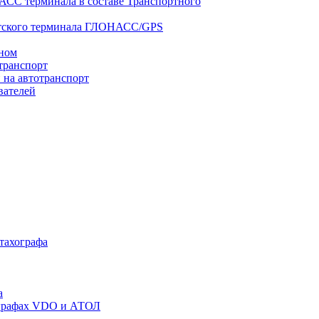
АСС терминала в составе Транспортного
нтского терминала ГЛОНАСС/GPS
оном
транспорт
 на автотранспорт
вателей
 тахографа
а
хографах VDO и АТОЛ