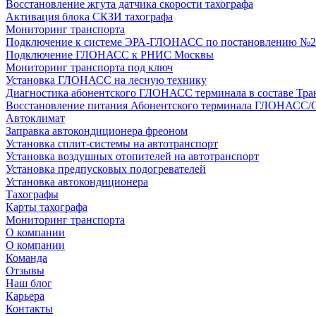
Восстановление жгута датчика скорости тахографа
Активация блока СКЗИ тахографа
Мониторинг транспорта
Подключение к системе ЭРА-ГЛОНАСС по постановлению №2
Подключение ГЛОНАСС к РНИС Москвы
Мониторинг транспорта под ключ
Установка ГЛОНАСС на лесную технику
Диагностика абонентского ГЛОНАСС терминала в составе Тра
Восстановление питания Абонентского терминала ГЛОНАСС/
Автоклимат
Заправка автокондиционера фреоном
Установка сплит-системы на автотранспорт
Установка воздушных отопителей на автотранспорт
Установка предпусковых подогревателей
Установка автокондиционера
Тахографы
Карты тахографа
Мониторинг транспорта
О компании
О компании
Команда
Отзывы
Наш блог
Карьера
Контакты