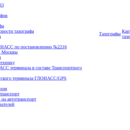
83
афов
фа
орости тахографа
Кар
Тахографы
а
тах
ОНАСС по постановлению №2216
 Москвы
ч
технику
АСС терминала в составе Транспортного
нтского терминала ГЛОНАСС/GPS
оном
транспорт
 на автотранспорт
вателей