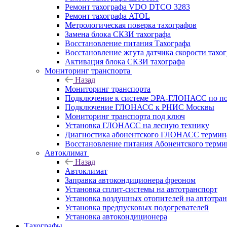
Ремонт тахографа VDO DTCO 3283
Ремонт тахографа ATOL
Метрологическая поверка тахографов
Замена блока СКЗИ тахографа
Восстановление питания Тахографа
Восстановление жгута датчика скорости тахо
Активация блока СКЗИ тахографа
Мониторинг транспорта
Назад
Мониторинг транспорта
Подключение к системе ЭРА-ГЛОНАСС по п
Подключение ГЛОНАСС к РНИС Москвы
Мониторинг транспорта под ключ
Установка ГЛОНАСС на лесную технику
Диагностика абонентского ГЛОНАСС терминал
Восстановление питания Абонентского тер
Автоклимат
Назад
Автоклимат
Заправка автокондиционера фреоном
Установка сплит-системы на автотранспорт
Установка воздушных отопителей на автотра
Установка предпусковых подогревателей
Установка автокондиционера
Тахографы