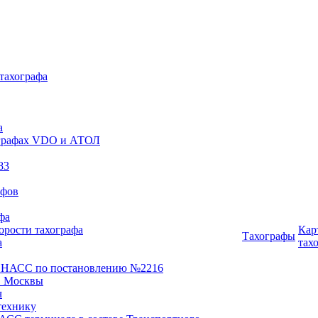
 тахографа
а
хографах VDO и АТОЛ
83
афов
фа
орости тахографа
Кар
Тахографы
а
тах
ОНАСС по постановлению №2216
 Москвы
ч
технику