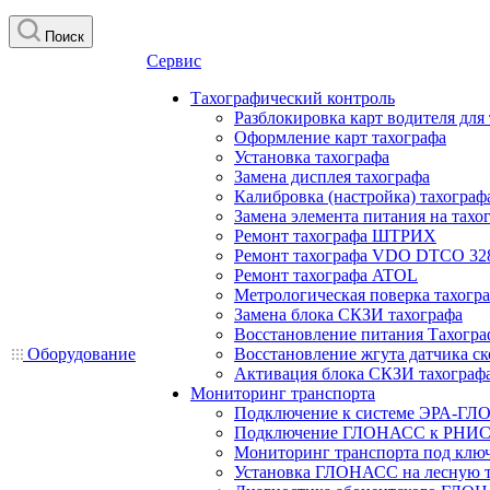
Поиск
Сервис
Тахографический контроль
Разблокировка карт водителя для
Оформление карт тахографа
Установка тахографа
Замена дисплея тахографа
Калибровка (настройка) тахограф
Замена элемента питания на та
Ремонт тахографа ШТРИХ
Ремонт тахографа VDO DTCO 32
Ремонт тахографа ATOL
Метрологическая поверка тахогр
Замена блока СКЗИ тахографа
Восстановление питания Тахогра
Оборудование
Восстановление жгута датчика ск
Активация блока СКЗИ тахограф
Мониторинг транспорта
Подключение к системе ЭРА-ГЛ
Подключение ГЛОНАСС к РНИС
Мониторинг транспорта под клю
Установка ГЛОНАСС на лесную 