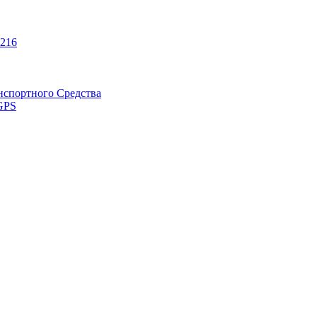
216
нспортного Средства
GPS