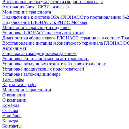
Восстановление жгута датчика скорости тахографа
Активация блока СКЗИ тахографа
Мониторинг транспорта
Подключение к системе ЭРА-ГЛОНАСС по постановлению №2
Подключение ГЛОНАСС к РНИС Москвы
Мониторинг транспорта под ключ
Установка ГЛОНАСС на лесную технику
Диагностика абонентского ГЛОНАСС терминала в составе Тра
Восстановление питания Абонентского терминала ГЛОНАСС/
Автоклимат
Заправка автокондиционера фреоном
Установка сплит-системы на автотранспорт
Установка воздушных отопителей на автотранспорт
Установка предпусковых подогревателей
Установка автокондиционера
Тахографы
Карты тахографа
Мониторинг транспорта
О компании
О компании
Команда
Отзывы
Наш блог
Карьера
Контакты