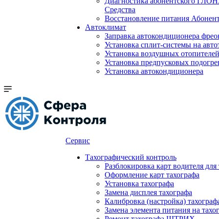
Диагностика абонентского ГЛОН
Средства
Восстановление питания Абоне
Автоклимат
Заправка автокондиционера фре
Установка сплит-системы на авто
Установка воздушных отопителей
Установка предпусковых подогре
Установка автокондиционера
Сервис
Тахографический контроль
Разблокировка карт водителя для
Оформление карт тахографа
Установка тахографа
Замена дисплея тахографа
Калибровка (настройка) тахограф
Замена элемента питания на та
Ремонт тахографа ШТРИХ