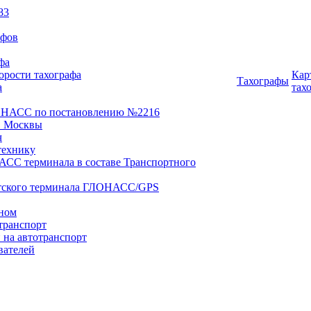
83
афов
фа
орости тахографа
Кар
Тахографы
а
тах
ОНАСС по постановлению №2216
 Москвы
ч
технику
АСС терминала в составе Транспортного
нтского терминала ГЛОНАСС/GPS
оном
транспорт
 на автотранспорт
вателей