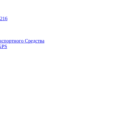
216
нспортного Средства
GPS