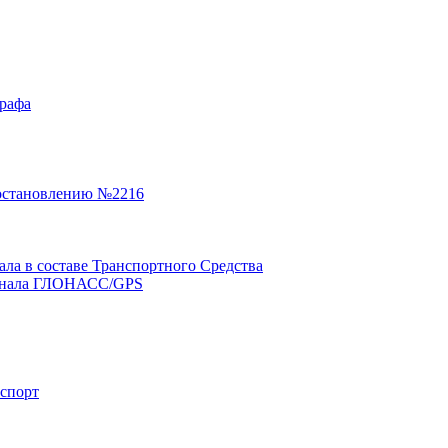
графа
остановлению №2216
а в составе Транспортного Средства
минала ГЛОНАСС/GPS
нспорт