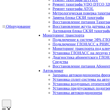
Ремонт тахографа VDO DTCO 32
Ремонт тахографа ATOL
Метрологическая поверка тахогр
Замена блока СКЗИ тахографа
Восстановление питания Тахогра
Оборудование
Восстановление жгута датчика ск
Активация блока СКЗИ тахограф
Мониторинг транспорта
Подключение к системе ЭРА-ГЛ
Подключение ГЛОНАСС к РНИС
Мониторинг транспорта под клю
Установка ГЛОНАСС на лесную 
Диагностика абонентского ГЛОН
Средства
Восстановление питания Абоне
Автоклимат
Заправка автокондиционера фре
Установка сплит-системы на авто
Установка воздушных отопителей
Установка предпусковых подогре
Установка автокондиционера