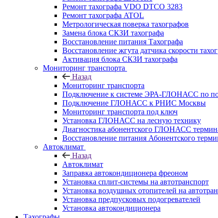
Ремонт тахографа VDO DTCO 3283
Ремонт тахографа ATOL
Метрологическая поверка тахографов
Замена блока СКЗИ тахографа
Восстановление питания Тахографа
Восстановление жгута датчика скорости тахо
Активация блока СКЗИ тахографа
Мониторинг транспорта
Назад
Мониторинг транспорта
Подключение к системе ЭРА-ГЛОНАСС по п
Подключение ГЛОНАСС к РНИС Москвы
Мониторинг транспорта под ключ
Установка ГЛОНАСС на лесную технику
Диагностика абонентского ГЛОНАСС терминал
Восстановление питания Абонентского тер
Автоклимат
Назад
Автоклимат
Заправка автокондиционера фреоном
Установка сплит-системы на автотранспорт
Установка воздушных отопителей на автотра
Установка предпусковых подогревателей
Установка автокондиционера
Тахографы