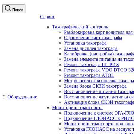
Поиск
Сервис
Тахографический контроль
Разблокировка карт водителя для
Оформление карт тахографа
Установка тахографа
Замена дисплея тахографа
Калибровка (настройка) тахограф
Замена элемента питания на та
Ремонт тахографа ШТРИХ
Ремонт тахографа VDO DTCO 32
Ремонт тахографа ATOL
Метрологическая поверка тахогр
Замена блока СКЗИ тахографа
Восстановление питания Тахогра
Оборудование
Восстановление жгута датчика ск
Активация блока СКЗИ тахограф
Мониторинг транспорта
Подключение к системе ЭРА-ГЛ
Подключение ГЛОНАСС к РНИС
Мониторинг транспорта под клю
Установка ГЛОНАСС на лесную 