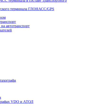
АСС терминала в составе Транспортного
нтского терминала ГЛОНАСС/GPS
оном
транспорт
 на автотранспорт
вателей
 тахографа
а
хографах VDO и АТОЛ