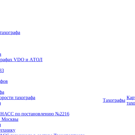
 тахографа
а
хографах VDO и АТОЛ
83
афов
фа
орости тахографа
Кар
Тахографы
а
тах
ОНАСС по постановлению №2216
 Москвы
ч
технику