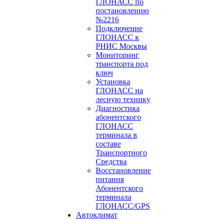
ГЛОНАСС по
постановлению
№2216
Подключение
ГЛОНАСС к
РНИС Москвы
Мониторинг
транспорта под
ключ
Установка
ГЛОНАСС на
лесную технику
Диагностика
абонентского
ГЛОНАСС
терминала в
составе
Транспортного
Средства
Восстановление
питания
Абонентского
терминала
ГЛОНАСС/GPS
Автоклимат