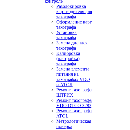
контроль
Разблокировка
карт водителя для
тахографа
Оформление карт
тахографа
Установка
тахографа
Замена дисплея
тахографа
Калибровка
(настройка)
тахографа
Замена элемента
питания на
тахографах VDO
и АТОЛ
Ремонт тахографа
ШТРИХ
Ремонт тахографа
VDO DTCO 3283
Ремонт тахографа
ATOL
Метрологическая
поверка