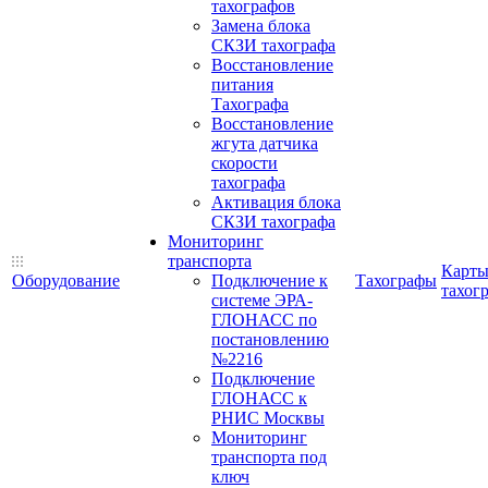
тахографов
Замена блока
СКЗИ тахографа
Восстановление
питания
Тахографа
Восстановление
жгута датчика
скорости
тахографа
Активация блока
СКЗИ тахографа
Мониторинг
транспорта
Карт
Оборудование
Подключение к
Тахографы
тахог
системе ЭРА-
ГЛОНАСС по
постановлению
№2216
Подключение
ГЛОНАСС к
РНИС Москвы
Мониторинг
транспорта под
ключ