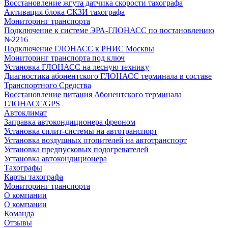
Восстановление жгута датчика скорости тахографа
Активация блока СКЗИ тахографа
Мониторинг транспорта
Подключение к системе ЭРА-ГЛОНАСС по постановлению
№2216
Подключение ГЛОНАСС к РНИС Москвы
Мониторинг транспорта под ключ
Установка ГЛОНАСС на лесную технику
Диагностика абонентского ГЛОНАСС терминала в составе
Транспортного Средства
Восстановление питания Абонентского терминала
ГЛОНАСС/GPS
Автоклимат
Заправка автокондиционера фреоном
Установка сплит-системы на автотранспорт
Установка воздушных отопителей на автотранспорт
Установка предпусковых подогревателей
Установка автокондиционера
Тахографы
Карты тахографа
Мониторинг транспорта
О компании
О компании
Команда
Отзывы