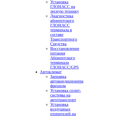
Установка
ГЛОНАСС на
лесную технику
Диагностика
абонентского
ГЛОНАСС
терминала в
составе
Транспортного
Средства
Восстановление
питания
Абонентского
терминала
ГЛОНАСС/GPS
Автоклимат
Заправка
автокондиционера
фреоном
Установка сплит-
системы на
автотранспорт
Установка
воздушных
отопителей на