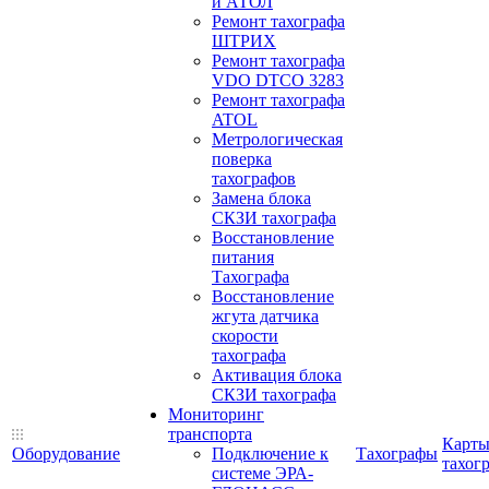
и АТОЛ
Ремонт тахографа
ШТРИХ
Ремонт тахографа
VDO DTCO 3283
Ремонт тахографа
ATOL
Метрологическая
поверка
тахографов
Замена блока
СКЗИ тахографа
Восстановление
питания
Тахографа
Восстановление
жгута датчика
скорости
тахографа
Активация блока
СКЗИ тахографа
Мониторинг
транспорта
Карт
Оборудование
Подключение к
Тахографы
тахог
системе ЭРА-