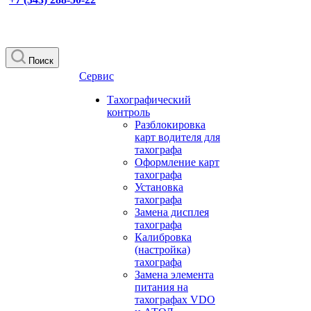
Поиск
Сервис
Тахографический
контроль
Разблокировка
карт водителя для
тахографа
Оформление карт
тахографа
Установка
тахографа
Замена дисплея
тахографа
Калибровка
(настройка)
тахографа
Замена элемента
питания на
тахографах VDO