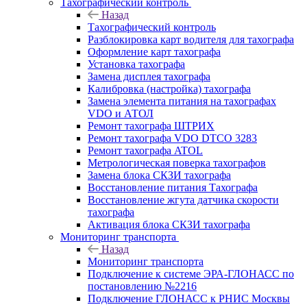
Тахографический контроль
Назад
Тахографический контроль
Разблокировка карт водителя для тахографа
Оформление карт тахографа
Установка тахографа
Замена дисплея тахографа
Калибровка (настройка) тахографа
Замена элемента питания на тахографах
VDO и АТОЛ
Ремонт тахографа ШТРИХ
Ремонт тахографа VDO DTCO 3283
Ремонт тахографа ATOL
Метрологическая поверка тахографов
Замена блока СКЗИ тахографа
Восстановление питания Тахографа
Восстановление жгута датчика скорости
тахографа
Активация блока СКЗИ тахографа
Мониторинг транспорта
Назад
Мониторинг транспорта
Подключение к системе ЭРА-ГЛОНАСС по
постановлению №2216
Подключение ГЛОНАСС к РНИС Москвы