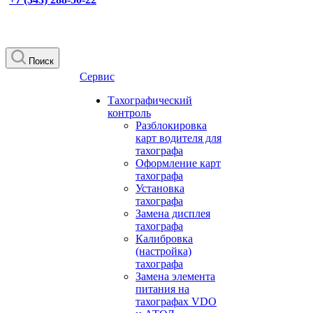
Поиск
Сервис
Тахографический
контроль
Разблокировка
карт водителя для
тахографа
Оформление карт
тахографа
Установка
тахографа
Замена дисплея
тахографа
Калибровка
(настройка)
тахографа
Замена элемента
питания на
тахографах VDO