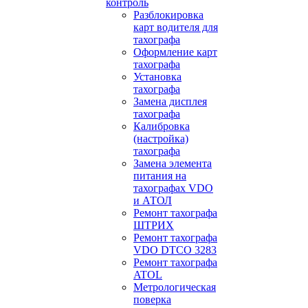
контроль
Разблокировка
карт водителя для
тахографа
Оформление карт
тахографа
Установка
тахографа
Замена дисплея
тахографа
Калибровка
(настройка)
тахографа
Замена элемента
питания на
тахографах VDO
и АТОЛ
Ремонт тахографа
ШТРИХ
Ремонт тахографа
VDO DTCO 3283
Ремонт тахографа
ATOL
Метрологическая
поверка