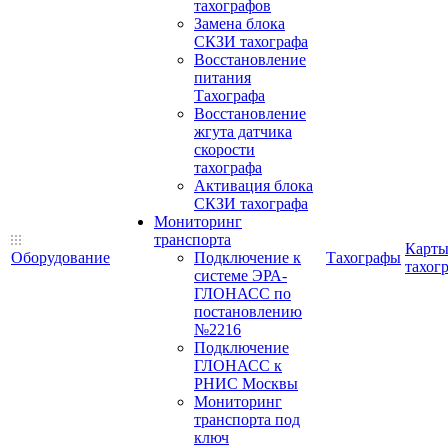
тахографов
Замена блока
СКЗИ тахографа
Восстановление
питания
Тахографа
Восстановление
жгута датчика
скорости
тахографа
Активация блока
СКЗИ тахографа
Мониторинг
транспорта
Карт
Оборудование
Подключение к
Тахографы
тахог
системе ЭРА-
ГЛОНАСС по
постановлению
№2216
Подключение
ГЛОНАСС к
РНИС Москвы
Мониторинг
транспорта под
ключ