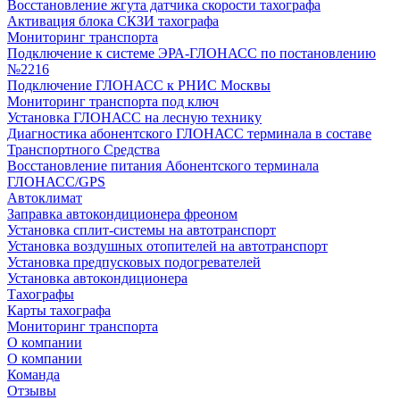
Восстановление жгута датчика скорости тахографа
Активация блока СКЗИ тахографа
Мониторинг транспорта
Подключение к системе ЭРА-ГЛОНАСС по постановлению
№2216
Подключение ГЛОНАСС к РНИС Москвы
Мониторинг транспорта под ключ
Установка ГЛОНАСС на лесную технику
Диагностика абонентского ГЛОНАСС терминала в составе
Транспортного Средства
Восстановление питания Абонентского терминала
ГЛОНАСС/GPS
Автоклимат
Заправка автокондиционера фреоном
Установка сплит-системы на автотранспорт
Установка воздушных отопителей на автотранспорт
Установка предпусковых подогревателей
Установка автокондиционера
Тахографы
Карты тахографа
Мониторинг транспорта
О компании
О компании
Команда
Отзывы