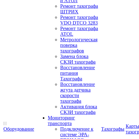
и АТОЛ
Ремонт тахографа
ШТРИХ
Ремонт тахографа
VDO DTCO 3283
Ремонт тахографа
ATOL
Метрологическая
поверка
тахографов
Замена блока
СКЗИ тахографа
Восстановление
питания
Тахографа
Восстановление
жгута датчика
скорости
тахографа
Активация блока
СКЗИ тахографа
Мониторинг
транспорта
Карт
Оборудование
Подключение к
Тахографы
тахог
системе ЭРА-