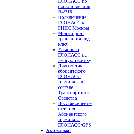
ГЛОНАСС по
постановлению
№2216
Подключение
ГЛОНАСС к
РНИС Москвы
Мониторинг
транспорта под
ключ
Установка
ГЛОНАСС на
лесную технику
Диагностика
абонентского
ГЛОНАСС
терминала в
составе
Транспортного
Средства
Восстановление
питания
Абонентского
терминала
ГЛОНАСС/GPS
Автоклимат