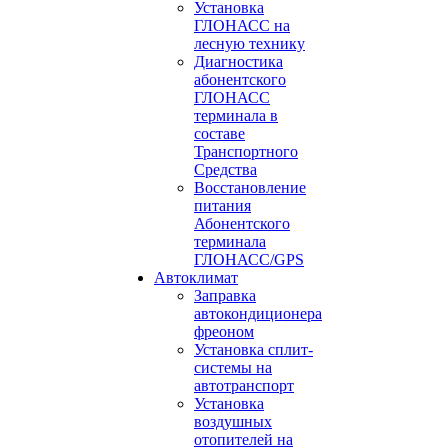
Установка
ГЛОНАСС на
лесную технику
Диагностика
абонентского
ГЛОНАСС
терминала в
составе
Транспортного
Средства
Восстановление
питания
Абонентского
терминала
ГЛОНАСС/GPS
Автоклимат
Заправка
автокондиционера
фреоном
Установка сплит-
системы на
автотранспорт
Установка
воздушных
отопителей на