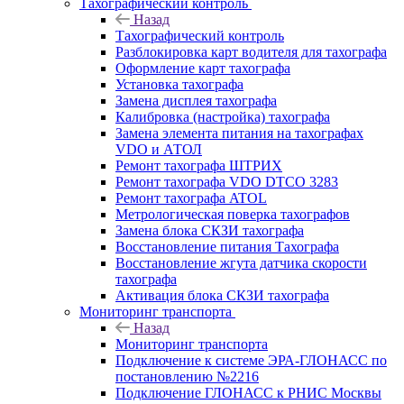
Тахографический контроль
Назад
Тахографический контроль
Разблокировка карт водителя для тахографа
Оформление карт тахографа
Установка тахографа
Замена дисплея тахографа
Калибровка (настройка) тахографа
Замена элемента питания на тахографах
VDO и АТОЛ
Ремонт тахографа ШТРИХ
Ремонт тахографа VDO DTCO 3283
Ремонт тахографа ATOL
Метрологическая поверка тахографов
Замена блока СКЗИ тахографа
Восстановление питания Тахографа
Восстановление жгута датчика скорости
тахографа
Активация блока СКЗИ тахографа
Мониторинг транспорта
Назад
Мониторинг транспорта
Подключение к системе ЭРА-ГЛОНАСС по
постановлению №2216
Подключение ГЛОНАСС к РНИС Москвы