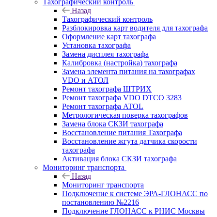
Тахографический контроль
Назад
Тахографический контроль
Разблокировка карт водителя для тахографа
Оформление карт тахографа
Установка тахографа
Замена дисплея тахографа
Калибровка (настройка) тахографа
Замена элемента питания на тахографах
VDO и АТОЛ
Ремонт тахографа ШТРИХ
Ремонт тахографа VDO DTCO 3283
Ремонт тахографа ATOL
Метрологическая поверка тахографов
Замена блока СКЗИ тахографа
Восстановление питания Тахографа
Восстановление жгута датчика скорости
тахографа
Активация блока СКЗИ тахографа
Мониторинг транспорта
Назад
Мониторинг транспорта
Подключение к системе ЭРА-ГЛОНАСС по
постановлению №2216
Подключение ГЛОНАСС к РНИС Москвы