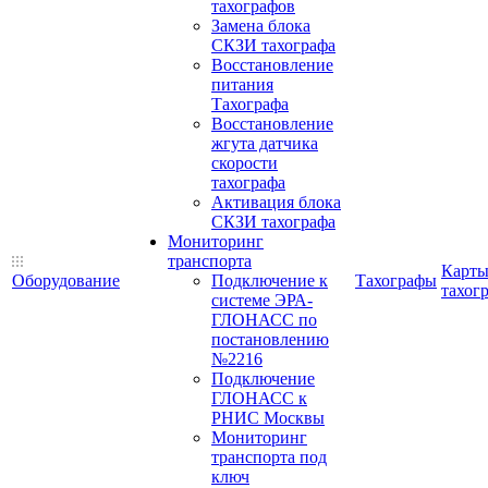
тахографов
Замена блока
СКЗИ тахографа
Восстановление
питания
Тахографа
Восстановление
жгута датчика
скорости
тахографа
Активация блока
СКЗИ тахографа
Мониторинг
транспорта
Карт
Оборудование
Подключение к
Тахографы
тахог
системе ЭРА-
ГЛОНАСС по
постановлению
№2216
Подключение
ГЛОНАСС к
РНИС Москвы
Мониторинг
транспорта под
ключ