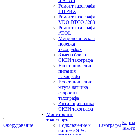
и АТОЛ
Ремонт тахографа
ШТРИХ
Ремонт тахографа
VDO DTCO 3283
Ремонт тахографа
ATOL
Метрологическая
поверка
тахографов
Замена блока
СКЗИ тахографа
Восстановление
питания
Тахографа
Восстановление
жгута датчика
скорости
тахографа
Активация блока
СКЗИ тахографа
Мониторинг
транспорта
Карт
Оборудование
Подключение к
Тахографы
тахог
системе ЭРА-