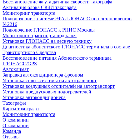
Восстановление жгута датчика скорости тахографа
Активация блока СКЗИ тахографа
Мониторинг транспорта
Подключение к системе ЭРА-ГЛОНАСС по постановлению
№2216
Подключение ГЛОНАСС к РНИС Москвы
Мониторинг транспорта под ключ
Установка ГЛОНАСС на лесную технику
Диагностика абонентского ГЛОНАСС терминала в составе
Транспортного Средства
Восстановление питания Абонентского терминала
ГЛОНАСС/GPS
Автоклимат
Заправка автокондиционера фреоном
Установка сплит-системы на автотранспорт
Установка воздушных отопителей на автотранспорт
Установка предпусковых подогревателей
Установка автокондиционера
Тахографы
Карты тахографа
Мониторинг транспорта
О компании
О компании
Команда
Отзывы