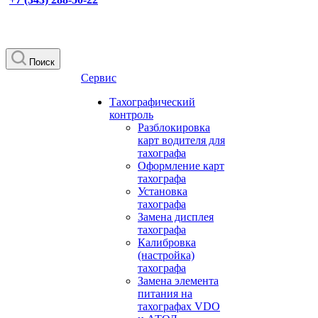
Поиск
Сервис
Тахографический
контроль
Разблокировка
карт водителя для
тахографа
Оформление карт
тахографа
Установка
тахографа
Замена дисплея
тахографа
Калибровка
(настройка)
тахографа
Замена элемента
питания на
тахографах VDO