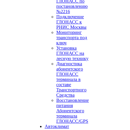
ГЛОНАСС по
постановлению
№2216
Подключение
ГЛОНАСС к
РНИС Москвы
Мониторинг
транспорта под
ключ
Установка
ГЛОНАСС на
лесную технику
Диагностика
абонентского
ГЛОНАСС
терминала в
составе
Транспортного
Средства
Восстановление
питания
Абонентского
терминала
ГЛОНАСС/GPS
Автоклимат