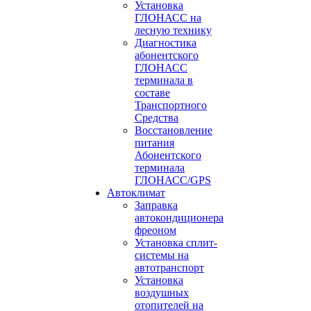
Установка
ГЛОНАСС на
лесную технику
Диагностика
абонентского
ГЛОНАСС
терминала в
составе
Транспортного
Средства
Восстановление
питания
Абонентского
терминала
ГЛОНАСС/GPS
Автоклимат
Заправка
автокондиционера
фреоном
Установка сплит-
системы на
автотранспорт
Установка
воздушных
отопителей на