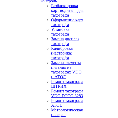
контроль
Разблокировка
карт водителя для
тахографа
Оформление карт
тахографа
Установка
тахографа
Замена дисплея
тахографа
Калибровка
(настройка)
тахографа
Замена элемента
питания на
тахографах VDO
и АТОЛ
Ремонт тахографа
ШТРИХ
Ремонт тахографа
VDO DTCO 3283
Ремонт тахографа
ATOL
Метрологическая
поверка