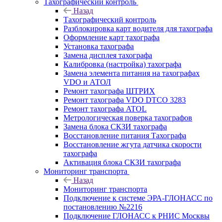
Тахографический контроль
Назад
Тахографический контроль
Разблокировка карт водителя для тахографа
Оформление карт тахографа
Установка тахографа
Замена дисплея тахографа
Калибровка (настройка) тахографа
Замена элемента питания на тахографах
VDO и АТОЛ
Ремонт тахографа ШТРИХ
Ремонт тахографа VDO DTCO 3283
Ремонт тахографа ATOL
Метрологическая поверка тахографов
Замена блока СКЗИ тахографа
Восстановление питания Тахографа
Восстановление жгута датчика скорости
тахографа
Активация блока СКЗИ тахографа
Мониторинг транспорта
Назад
Мониторинг транспорта
Подключение к системе ЭРА-ГЛОНАСС по
постановлению №2216
Подключение ГЛОНАСС к РНИС Москвы