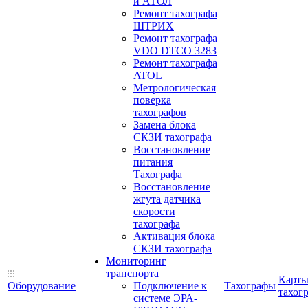
и АТОЛ
Ремонт тахографа
ШТРИХ
Ремонт тахографа
VDO DTCO 3283
Ремонт тахографа
ATOL
Метрологическая
поверка
тахографов
Замена блока
СКЗИ тахографа
Восстановление
питания
Тахографа
Восстановление
жгута датчика
скорости
тахографа
Активация блока
СКЗИ тахографа
Мониторинг
транспорта
Карт
Оборудование
Подключение к
Тахографы
тахог
системе ЭРА-