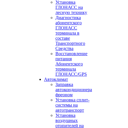
Установка
ГЛОНАСС на
лесную технику
Диагностика
абонентского
ГЛОНАСС
терминала в
составе
Транспортного
Средства
Восстановление
питания
Абонентского
терминала
ГЛОНАСС/GPS
Автоклимат
Заправка
автокондиционера
фреоном
Установка сплит-
системы на
автотранспорт
Установка
воздушных
отопителей на