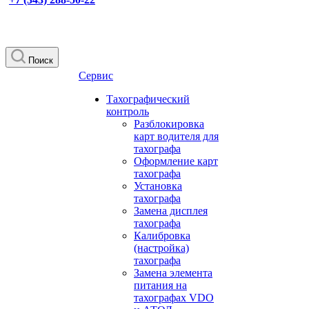
Поиск
Сервис
Тахографический
контроль
Разблокировка
карт водителя для
тахографа
Оформление карт
тахографа
Установка
тахографа
Замена дисплея
тахографа
Калибровка
(настройка)
тахографа
Замена элемента
питания на
тахографах VDO