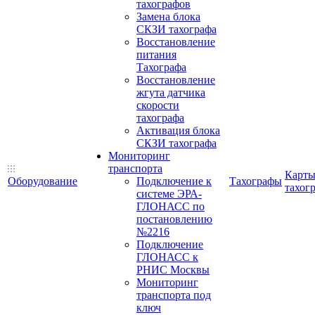
тахографов
Замена блока
СКЗИ тахографа
Восстановление
питания
Тахографа
Восстановление
жгута датчика
скорости
тахографа
Активация блока
СКЗИ тахографа
Мониторинг
транспорта
Карт
Оборудование
Подключение к
Тахографы
тахог
системе ЭРА-
ГЛОНАСС по
постановлению
№2216
Подключение
ГЛОНАСС к
РНИС Москвы
Мониторинг
транспорта под
ключ