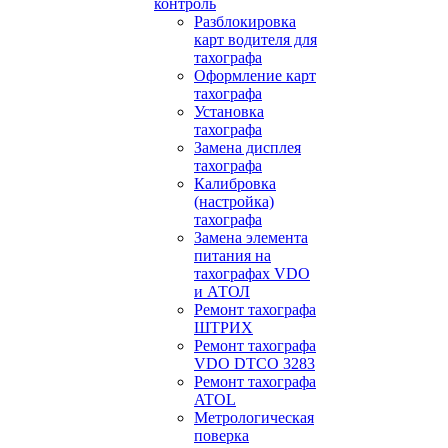
контроль
Разблокировка
карт водителя для
тахографа
Оформление карт
тахографа
Установка
тахографа
Замена дисплея
тахографа
Калибровка
(настройка)
тахографа
Замена элемента
питания на
тахографах VDO
и АТОЛ
Ремонт тахографа
ШТРИХ
Ремонт тахографа
VDO DTCO 3283
Ремонт тахографа
ATOL
Метрологическая
поверка