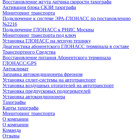
Восстановление жгута датчика скорости тахографа
Активация блока СКЗИ тахографа
Мониторинг транспорта
Подключение к системе ЭРА-ГЛОНАСС по постановлению
№2216
Подключение ГЛОНАСС к РНИС Москвы
Мониторинг транспорта под ключ
Установка ГЛОНАСС на лесную технику
Диагностика абонентского ГЛОНАСС терминала в составе
Транспортного Средства
Восстановление питания Абонентского терминала
ГЛОНАСС/GPS
Автоклимат
Заправка автокондиционера фреоном
Установка сплит-системы на автотранспорт
Установка воздушных отопителей на автотранспорт
Установка предпусковых подогревателей
Установка автокондиционера
Тахографы
Карты тахографа
Мониторинг транспорта
О компании
О компании
Команда
Отзывы