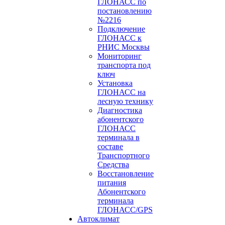
ГЛОНАСС по
постановлению
№2216
Подключение
ГЛОНАСС к
РНИС Москвы
Мониторинг
транспорта под
ключ
Установка
ГЛОНАСС на
лесную технику
Диагностика
абонентского
ГЛОНАСС
терминала в
составе
Транспортного
Средства
Восстановление
питания
Абонентского
терминала
ГЛОНАСС/GPS
Автоклимат