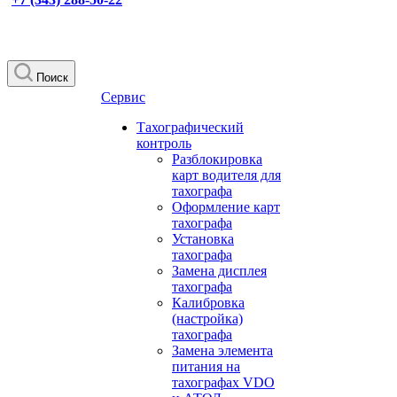
Поиск
Сервис
Тахографический
контроль
Разблокировка
карт водителя для
тахографа
Оформление карт
тахографа
Установка
тахографа
Замена дисплея
тахографа
Калибровка
(настройка)
тахографа
Замена элемента
питания на
тахографах VDO