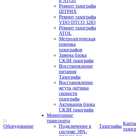
и АТОЛ
Ремонт тахографа
ШТРИХ
Ремонт тахографа
VDO DTCO 3283
Ремонт тахографа
ATOL
Метрологическая
поверка
тахографов
Замена блока
СКЗИ тахографа
Восстановление
питания
Тахографа
Восстановление
жгута датчика
скорости
тахографа
Активация блока
СКЗИ тахографа
Мониторинг
транспорта
Карт
Оборудование
Подключение к
Тахографы
тахог
системе ЭРА-