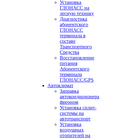
Установка
ГЛОНАСС на
лесную технику
Диагностика
абонентского
ГЛОНАСС
терминала в
составе
Транспортного
Средства
Восстановление
питания
Абонентского
терминала
ГЛОНАСС/GPS
Автоклимат
Заправка
автокондиционера
фреоном
Установка сплит-
системы на
автотранспорт
Установка
воздушных
отопителей на