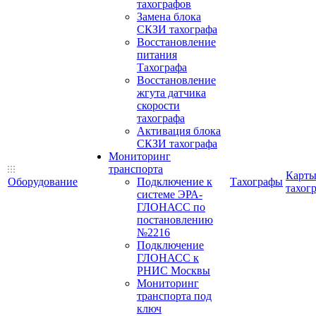
тахографов
Замена блока
СКЗИ тахографа
Восстановление
питания
Тахографа
Восстановление
жгута датчика
скорости
тахографа
Активация блока
СКЗИ тахографа
Мониторинг
транспорта
Карт
Оборудование
Подключение к
Тахографы
тахог
системе ЭРА-
ГЛОНАСС по
постановлению
№2216
Подключение
ГЛОНАСС к
РНИС Москвы
Мониторинг
транспорта под
ключ