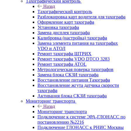
Тахографический контроль
Назад
Тахографический контроль
Разблокировка карт водителя для тахографа
Оформление карт тахографа
Установка тахографа
Замена дисплея тахографа
Калибровка (настройка) тахографа
Замена элемента питания на тахографах
VDO и АТОЛ
Ремонт тахографа ШТРИХ
Ремонт тахографа VDO DTCO 3283
Ремонт тахографа ATOL
Метрологическая поверка тахографов
Замена блока СКЗИ тахографа
Восстановление питания Тахографа
Восстановление жгута датчика скорости
тахографа
Активация блока СКЗИ тахографа
Мониторинг транспорта
Назад
Мониторинг транспорта
Подключение к системе ЭРА-ГЛОНАСС по
постановлению №2216
Подключение ГЛОНАСС к РНИС Москвы