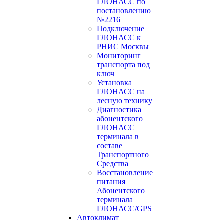
ГЛОНАСС по
постановлению
№2216
Подключение
ГЛОНАСС к
РНИС Москвы
Мониторинг
транспорта под
ключ
Установка
ГЛОНАСС на
лесную технику
Диагностика
абонентского
ГЛОНАСС
терминала в
составе
Транспортного
Средства
Восстановление
питания
Абонентского
терминала
ГЛОНАСС/GPS
Автоклимат