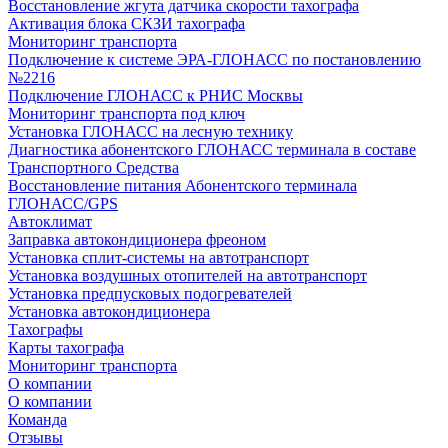
Восстановление жгута датчика скорости тахографа
Активация блока СКЗИ тахографа
Мониторинг транспорта
Подключение к системе ЭРА-ГЛОНАСС по постановлению
№2216
Подключение ГЛОНАСС к РНИС Москвы
Мониторинг транспорта под ключ
Установка ГЛОНАСС на лесную технику
Диагностика абонентского ГЛОНАСС терминала в составе
Транспортного Средства
Восстановление питания Абонентского терминала
ГЛОНАСС/GPS
Автоклимат
Заправка автокондиционера фреоном
Установка сплит-системы на автотранспорт
Установка воздушных отопителей на автотранспорт
Установка предпусковых подогревателей
Установка автокондиционера
Тахографы
Карты тахографа
Мониторинг транспорта
О компании
О компании
Команда
Отзывы