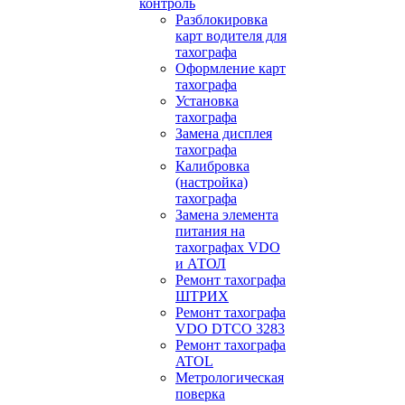
контроль
Разблокировка
карт водителя для
тахографа
Оформление карт
тахографа
Установка
тахографа
Замена дисплея
тахографа
Калибровка
(настройка)
тахографа
Замена элемента
питания на
тахографах VDO
и АТОЛ
Ремонт тахографа
ШТРИХ
Ремонт тахографа
VDO DTCO 3283
Ремонт тахографа
ATOL
Метрологическая
поверка