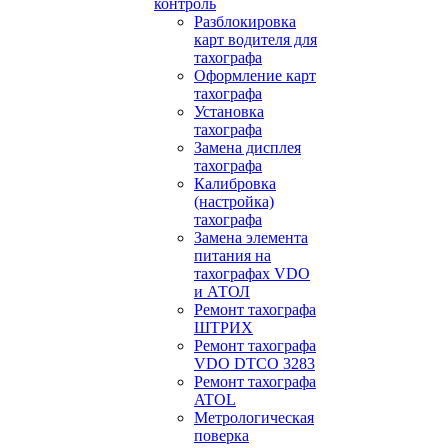
контроль
Разблокировка
карт водителя для
тахографа
Оформление карт
тахографа
Установка
тахографа
Замена дисплея
тахографа
Калибровка
(настройка)
тахографа
Замена элемента
питания на
тахографах VDO
и АТОЛ
Ремонт тахографа
ШТРИХ
Ремонт тахографа
VDO DTCO 3283
Ремонт тахографа
ATOL
Метрологическая
поверка