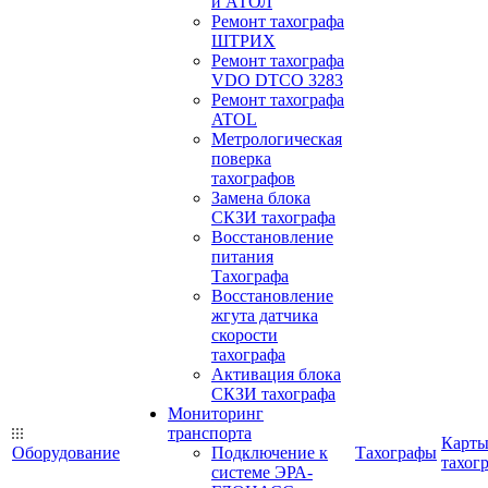
и АТОЛ
Ремонт тахографа
ШТРИХ
Ремонт тахографа
VDO DTCO 3283
Ремонт тахографа
ATOL
Метрологическая
поверка
тахографов
Замена блока
СКЗИ тахографа
Восстановление
питания
Тахографа
Восстановление
жгута датчика
скорости
тахографа
Активация блока
СКЗИ тахографа
Мониторинг
транспорта
Карт
Оборудование
Подключение к
Тахографы
тахог
системе ЭРА-