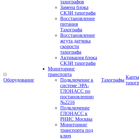
тахографов
Замена блока
СКЗИ тахографа
Восстановление
питания
Тахографа
Восстановление
жгута датчика
скорости
тахографа
Активация блока
СКЗИ тахографа
Мониторинг
транспорта
Карт
Оборудование
Подключение к
Тахографы
тахог
системе ЭРА-
ГЛОНАСС по
постановлению
№2216
Подключение
ГЛОНАСС к
РНИС Москвы
Мониторинг
транспорта под
ключ