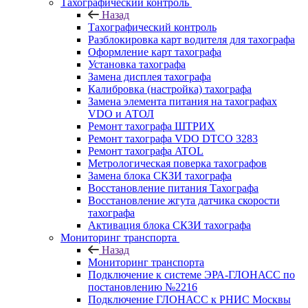
Тахографический контроль
Назад
Тахографический контроль
Разблокировка карт водителя для тахографа
Оформление карт тахографа
Установка тахографа
Замена дисплея тахографа
Калибровка (настройка) тахографа
Замена элемента питания на тахографах
VDO и АТОЛ
Ремонт тахографа ШТРИХ
Ремонт тахографа VDO DTCO 3283
Ремонт тахографа ATOL
Метрологическая поверка тахографов
Замена блока СКЗИ тахографа
Восстановление питания Тахографа
Восстановление жгута датчика скорости
тахографа
Активация блока СКЗИ тахографа
Мониторинг транспорта
Назад
Мониторинг транспорта
Подключение к системе ЭРА-ГЛОНАСС по
постановлению №2216
Подключение ГЛОНАСС к РНИС Москвы