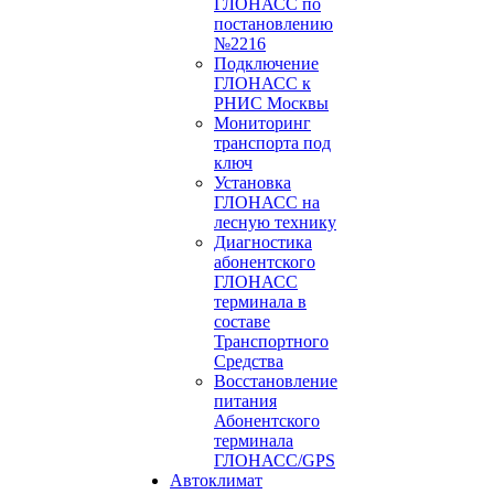
ГЛОНАСС по
постановлению
№2216
Подключение
ГЛОНАСС к
РНИС Москвы
Мониторинг
транспорта под
ключ
Установка
ГЛОНАСС на
лесную технику
Диагностика
абонентского
ГЛОНАСС
терминала в
составе
Транспортного
Средства
Восстановление
питания
Абонентского
терминала
ГЛОНАСС/GPS
Автоклимат