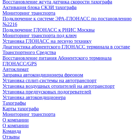
Восстановление жгута датчика скорости тахографа
Активация блока СКЗИ тахографа
Мониторинг транспорта
Подключение к системе ЭРА-ГЛОНАСС по постановлению
№2216
Подключение ГЛОНАСС к РНИС Москвы
Мониторинг транспорта под ключ
Установка ГЛОНАСС на лесную технику
Диагностика абонентского ГЛОНАСС терминала в составе
Транспортного Средства
Восстановление питания Абонентского терминала
ГЛОНАСС/GPS
Автоклимат
Заправка автокондиционера фреоном
Установка сплит-системы на автотранспорт
Установка воздушных отопителей на автотранспорт
Установка предпусковых подогревателей
Установка автокондиционера
Тахографы
Карты тахографа
Мониторинг транспорта
О компании
О компании
Команда
Отзывы