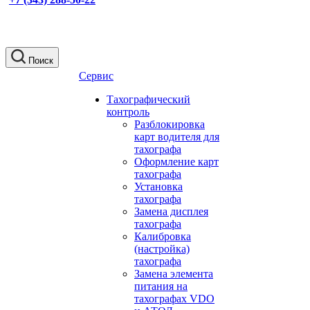
Поиск
Сервис
Тахографический
контроль
Разблокировка
карт водителя для
тахографа
Оформление карт
тахографа
Установка
тахографа
Замена дисплея
тахографа
Калибровка
(настройка)
тахографа
Замена элемента
питания на
тахографах VDO