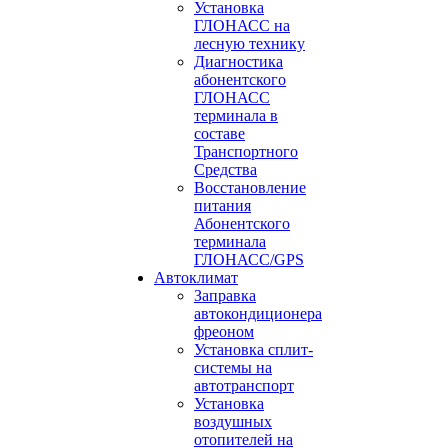
Установка
ГЛОНАСС на
лесную технику
Диагностика
абонентского
ГЛОНАСС
терминала в
составе
Транспортного
Средства
Восстановление
питания
Абонентского
терминала
ГЛОНАСС/GPS
Автоклимат
Заправка
автокондиционера
фреоном
Установка сплит-
системы на
автотранспорт
Установка
воздушных
отопителей на