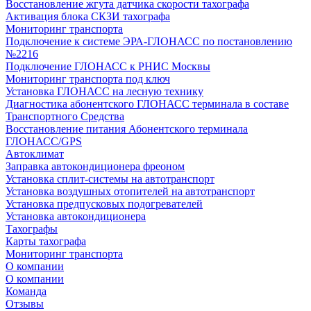
Восстановление жгута датчика скорости тахографа
Активация блока СКЗИ тахографа
Мониторинг транспорта
Подключение к системе ЭРА-ГЛОНАСС по постановлению
№2216
Подключение ГЛОНАСС к РНИС Москвы
Мониторинг транспорта под ключ
Установка ГЛОНАСС на лесную технику
Диагностика абонентского ГЛОНАСС терминала в составе
Транспортного Средства
Восстановление питания Абонентского терминала
ГЛОНАСС/GPS
Автоклимат
Заправка автокондиционера фреоном
Установка сплит-системы на автотранспорт
Установка воздушных отопителей на автотранспорт
Установка предпусковых подогревателей
Установка автокондиционера
Тахографы
Карты тахографа
Мониторинг транспорта
О компании
О компании
Команда
Отзывы