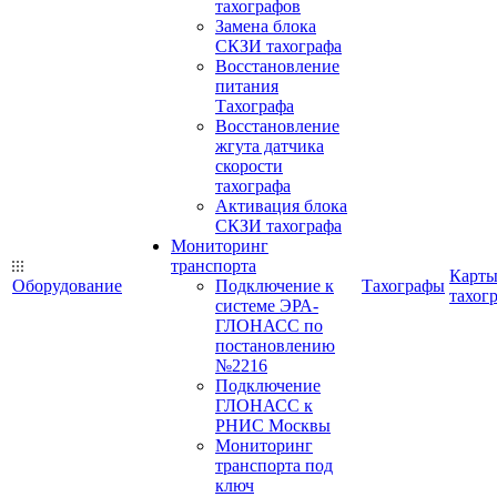
тахографов
Замена блока
СКЗИ тахографа
Восстановление
питания
Тахографа
Восстановление
жгута датчика
скорости
тахографа
Активация блока
СКЗИ тахографа
Мониторинг
транспорта
Карт
Оборудование
Подключение к
Тахографы
тахог
системе ЭРА-
ГЛОНАСС по
постановлению
№2216
Подключение
ГЛОНАСС к
РНИС Москвы
Мониторинг
транспорта под
ключ