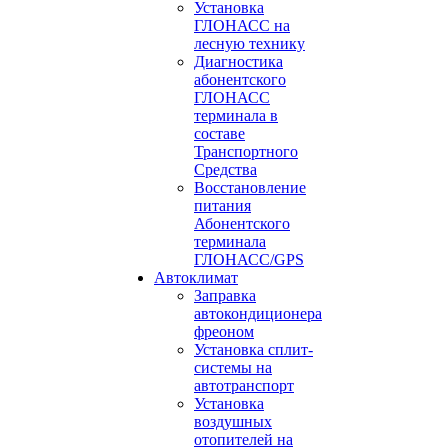
Установка
ГЛОНАСС на
лесную технику
Диагностика
абонентского
ГЛОНАСС
терминала в
составе
Транспортного
Средства
Восстановление
питания
Абонентского
терминала
ГЛОНАСС/GPS
Автоклимат
Заправка
автокондиционера
фреоном
Установка сплит-
системы на
автотранспорт
Установка
воздушных
отопителей на