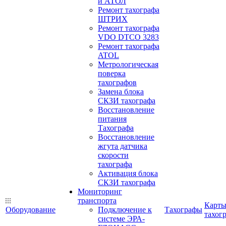
и АТОЛ
Ремонт тахографа
ШТРИХ
Ремонт тахографа
VDO DTCO 3283
Ремонт тахографа
ATOL
Метрологическая
поверка
тахографов
Замена блока
СКЗИ тахографа
Восстановление
питания
Тахографа
Восстановление
жгута датчика
скорости
тахографа
Активация блока
СКЗИ тахографа
Мониторинг
транспорта
Карт
Оборудование
Подключение к
Тахографы
тахог
системе ЭРА-