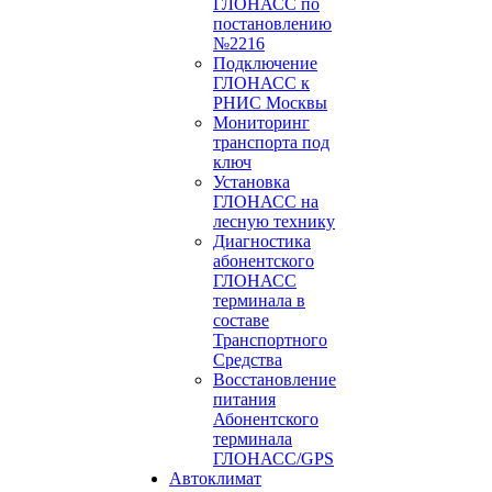
ГЛОНАСС по
постановлению
№2216
Подключение
ГЛОНАСС к
РНИС Москвы
Мониторинг
транспорта под
ключ
Установка
ГЛОНАСС на
лесную технику
Диагностика
абонентского
ГЛОНАСС
терминала в
составе
Транспортного
Средства
Восстановление
питания
Абонентского
терминала
ГЛОНАСС/GPS
Автоклимат