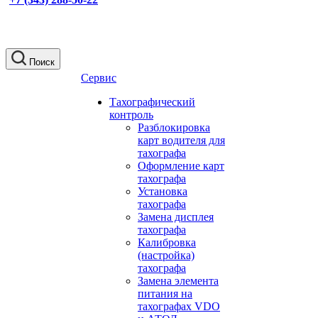
Поиск
Сервис
Тахографический
контроль
Разблокировка
карт водителя для
тахографа
Оформление карт
тахографа
Установка
тахографа
Замена дисплея
тахографа
Калибровка
(настройка)
тахографа
Замена элемента
питания на
тахографах VDO