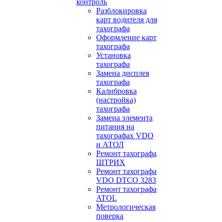
контроль
Разблокировка
карт водителя для
тахографа
Оформление карт
тахографа
Установка
тахографа
Замена дисплея
тахографа
Калибровка
(настройка)
тахографа
Замена элемента
питания на
тахографах VDO
и АТОЛ
Ремонт тахографа
ШТРИХ
Ремонт тахографа
VDO DTCO 3283
Ремонт тахографа
ATOL
Метрологическая
поверка