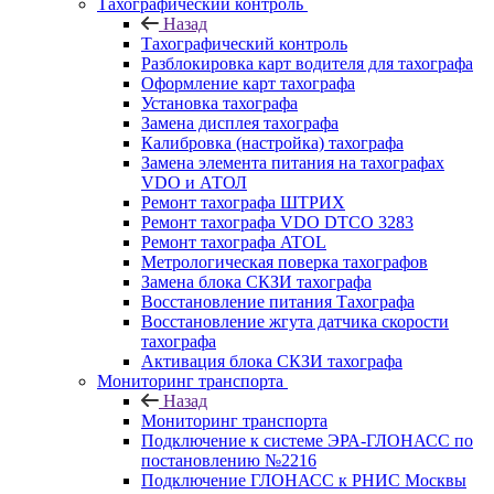
Тахографический контроль
Назад
Тахографический контроль
Разблокировка карт водителя для тахографа
Оформление карт тахографа
Установка тахографа
Замена дисплея тахографа
Калибровка (настройка) тахографа
Замена элемента питания на тахографах
VDO и АТОЛ
Ремонт тахографа ШТРИХ
Ремонт тахографа VDO DTCO 3283
Ремонт тахографа ATOL
Метрологическая поверка тахографов
Замена блока СКЗИ тахографа
Восстановление питания Тахографа
Восстановление жгута датчика скорости
тахографа
Активация блока СКЗИ тахографа
Мониторинг транспорта
Назад
Мониторинг транспорта
Подключение к системе ЭРА-ГЛОНАСС по
постановлению №2216
Подключение ГЛОНАСС к РНИС Москвы