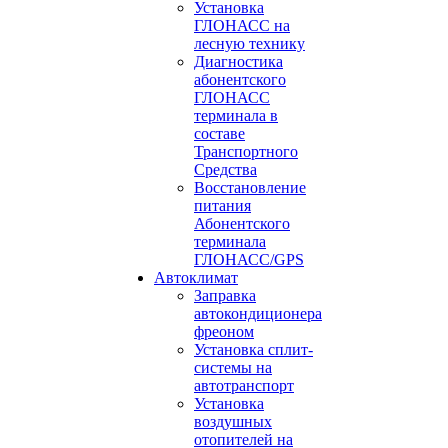
Установка
ГЛОНАСС на
лесную технику
Диагностика
абонентского
ГЛОНАСС
терминала в
составе
Транспортного
Средства
Восстановление
питания
Абонентского
терминала
ГЛОНАСС/GPS
Автоклимат
Заправка
автокондиционера
фреоном
Установка сплит-
системы на
автотранспорт
Установка
воздушных
отопителей на