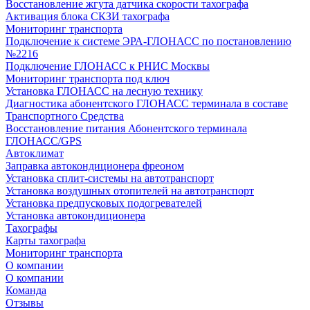
Восстановление жгута датчика скорости тахографа
Активация блока СКЗИ тахографа
Мониторинг транспорта
Подключение к системе ЭРА-ГЛОНАСС по постановлению
№2216
Подключение ГЛОНАСС к РНИС Москвы
Мониторинг транспорта под ключ
Установка ГЛОНАСС на лесную технику
Диагностика абонентского ГЛОНАСС терминала в составе
Транспортного Средства
Восстановление питания Абонентского терминала
ГЛОНАСС/GPS
Автоклимат
Заправка автокондиционера фреоном
Установка сплит-системы на автотранспорт
Установка воздушных отопителей на автотранспорт
Установка предпусковых подогревателей
Установка автокондиционера
Тахографы
Карты тахографа
Мониторинг транспорта
О компании
О компании
Команда
Отзывы