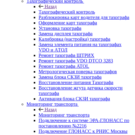
Тахографический контроль
Назад
Тахографический контроль
Разблокировка карт водителя для тахографа
Оформление карт тахографа
Установка тахографа
Замена дисплея тахографа
Калибровка (настройка) тахографа
Замена элемента питания на тахографах
VDO и АТОЛ
Ремонт тахографа ШТРИХ
Ремонт тахографа VDO DTCO 3283
Ремонт тахографа ATOL
Метрологическая поверка тахографов
Замена блока СКЗИ тахографа
Восстановление питания Тахографа
Восстановление жгута датчика скорости
тахографа
Активация блока СКЗИ тахографа
Мониторинг транспорта
Назад
Мониторинг транспорта
Подключение к системе ЭРА-ГЛОНАСС по
постановлению №2216
Подключение ГЛОНАСС к РНИС Москвы