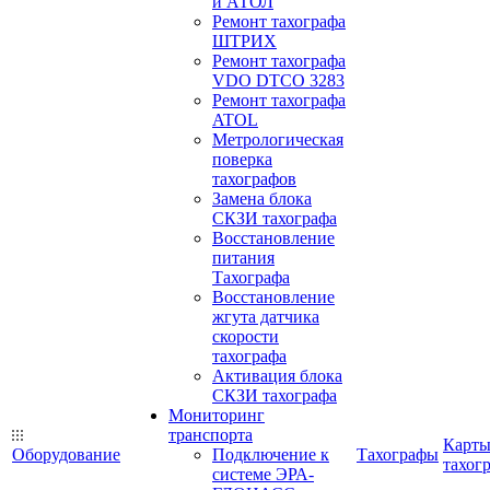
и АТОЛ
Ремонт тахографа
ШТРИХ
Ремонт тахографа
VDO DTCO 3283
Ремонт тахографа
ATOL
Метрологическая
поверка
тахографов
Замена блока
СКЗИ тахографа
Восстановление
питания
Тахографа
Восстановление
жгута датчика
скорости
тахографа
Активация блока
СКЗИ тахографа
Мониторинг
транспорта
Карт
Оборудование
Подключение к
Тахографы
тахог
системе ЭРА-