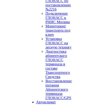
ГЛОНАСС по
постановлению
№2216
Подключение
ГЛОНАСС к
РНИС Москвы
Мониторинг
транспорта под
ключ
Установка
ГЛОНАСС на
лесную технику
Диагностика
абонентского
ГЛОНАСС
терминала в
составе
Транспортного
Средства
Восстановление
питания
Абонентского
терминала
ГЛОНАСС/GPS
Автоклимат