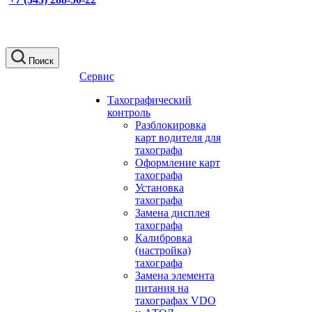
Поиск
Сервис
Тахографический
контроль
Разблокировка
карт водителя для
тахографа
Оформление карт
тахографа
Установка
тахографа
Замена дисплея
тахографа
Калибровка
(настройка)
тахографа
Замена элемента
питания на
тахографах VDO