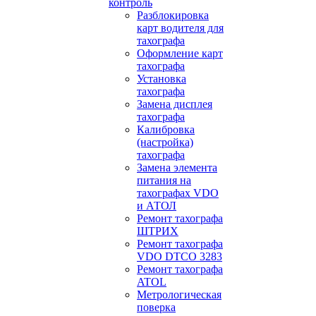
контроль
Разблокировка
карт водителя для
тахографа
Оформление карт
тахографа
Установка
тахографа
Замена дисплея
тахографа
Калибровка
(настройка)
тахографа
Замена элемента
питания на
тахографах VDO
и АТОЛ
Ремонт тахографа
ШТРИХ
Ремонт тахографа
VDO DTCO 3283
Ремонт тахографа
ATOL
Метрологическая
поверка