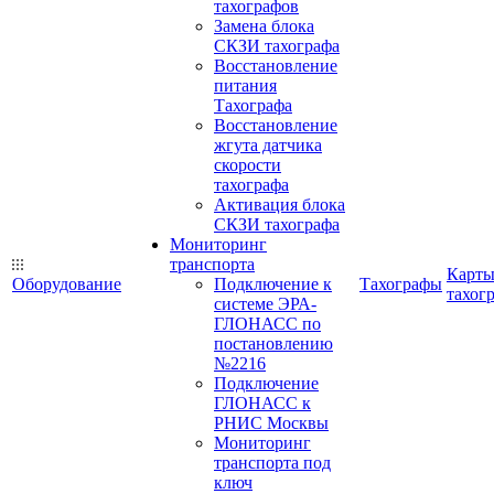
тахографов
Замена блока
СКЗИ тахографа
Восстановление
питания
Тахографа
Восстановление
жгута датчика
скорости
тахографа
Активация блока
СКЗИ тахографа
Мониторинг
транспорта
Карт
Оборудование
Подключение к
Тахографы
тахог
системе ЭРА-
ГЛОНАСС по
постановлению
№2216
Подключение
ГЛОНАСС к
РНИС Москвы
Мониторинг
транспорта под
ключ