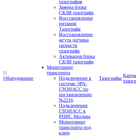
тахографов
Замена блока
СКЗИ тахографа
Восстановление
питания
Тахографа
Восстановление
жгута датчика
скорости
тахографа
Активация блока
СКЗИ тахографа
Мониторинг
транспорта
Карт
Оборудование
Подключение к
Тахографы
тахог
системе ЭРА-
ГЛОНАСС по
постановлению
№2216
Подключение
ГЛОНАСС к
РНИС Москвы
Мониторинг
транспорта под
ключ