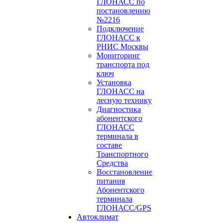
ГЛОНАСС по
постановлению
№2216
Подключение
ГЛОНАСС к
РНИС Москвы
Мониторинг
транспорта под
ключ
Установка
ГЛОНАСС на
лесную технику
Диагностика
абонентского
ГЛОНАСС
терминала в
составе
Транспортного
Средства
Восстановление
питания
Абонентского
терминала
ГЛОНАСС/GPS
Автоклимат