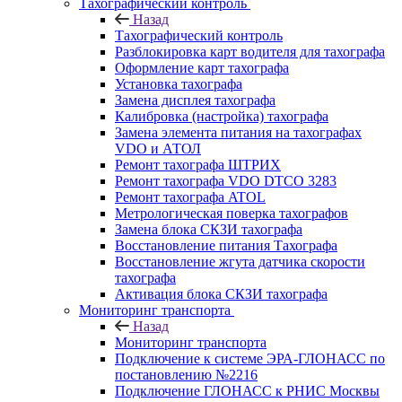
Тахографический контроль
Назад
Тахографический контроль
Разблокировка карт водителя для тахографа
Оформление карт тахографа
Установка тахографа
Замена дисплея тахографа
Калибровка (настройка) тахографа
Замена элемента питания на тахографах
VDO и АТОЛ
Ремонт тахографа ШТРИХ
Ремонт тахографа VDO DTCO 3283
Ремонт тахографа ATOL
Метрологическая поверка тахографов
Замена блока СКЗИ тахографа
Восстановление питания Тахографа
Восстановление жгута датчика скорости
тахографа
Активация блока СКЗИ тахографа
Мониторинг транспорта
Назад
Мониторинг транспорта
Подключение к системе ЭРА-ГЛОНАСС по
постановлению №2216
Подключение ГЛОНАСС к РНИС Москвы