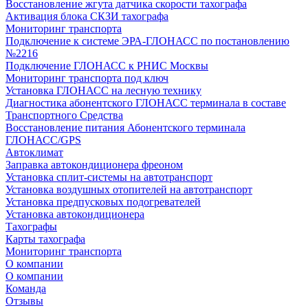
Восстановление жгута датчика скорости тахографа
Активация блока СКЗИ тахографа
Мониторинг транспорта
Подключение к системе ЭРА-ГЛОНАСС по постановлению
№2216
Подключение ГЛОНАСС к РНИС Москвы
Мониторинг транспорта под ключ
Установка ГЛОНАСС на лесную технику
Диагностика абонентского ГЛОНАСС терминала в составе
Транспортного Средства
Восстановление питания Абонентского терминала
ГЛОНАСС/GPS
Автоклимат
Заправка автокондиционера фреоном
Установка сплит-системы на автотранспорт
Установка воздушных отопителей на автотранспорт
Установка предпусковых подогревателей
Установка автокондиционера
Тахографы
Карты тахографа
Мониторинг транспорта
О компании
О компании
Команда
Отзывы