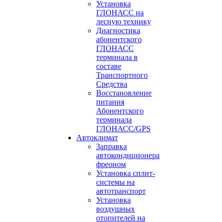
Установка
ГЛОНАСС на
лесную технику
Диагностика
абонентского
ГЛОНАСС
терминала в
составе
Транспортного
Средства
Восстановление
питания
Абонентского
терминала
ГЛОНАСС/GPS
Автоклимат
Заправка
автокондиционера
фреоном
Установка сплит-
системы на
автотранспорт
Установка
воздушных
отопителей на