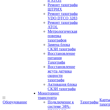
и АТОЛ
Ремонт тахографа
ШТРИХ
Ремонт тахографа
VDO DTCO 3283
Ремонт тахографа
ATOL
Метрологическая
поверка
тахографов
Замена блока
СКЗИ тахографа
Восстановление
питания
Тахографа
Восстановление
жгута датчика
скорости
тахографа
Активация блока
СКЗИ тахографа
Мониторинг
транспорта
Карт
Оборудование
Подключение к
Тахографы
тахог
системе ЭРА-