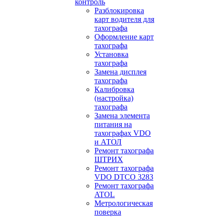
контроль
Разблокировка
карт водителя для
тахографа
Оформление карт
тахографа
Установка
тахографа
Замена дисплея
тахографа
Калибровка
(настройка)
тахографа
Замена элемента
питания на
тахографах VDO
и АТОЛ
Ремонт тахографа
ШТРИХ
Ремонт тахографа
VDO DTCO 3283
Ремонт тахографа
ATOL
Метрологическая
поверка