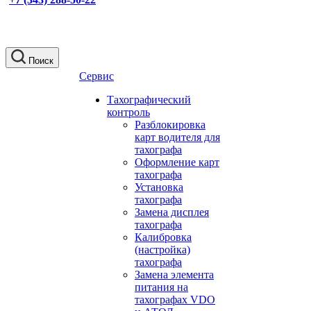
Поиск
Сервис
Тахографический
контроль
Разблокировка
карт водителя для
тахографа
Оформление карт
тахографа
Установка
тахографа
Замена дисплея
тахографа
Калибровка
(настройка)
тахографа
Замена элемента
питания на
тахографах VDO