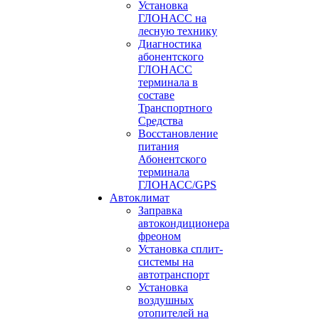
Установка
ГЛОНАСС на
лесную технику
Диагностика
абонентского
ГЛОНАСС
терминала в
составе
Транспортного
Средства
Восстановление
питания
Абонентского
терминала
ГЛОНАСС/GPS
Автоклимат
Заправка
автокондиционера
фреоном
Установка сплит-
системы на
автотранспорт
Установка
воздушных
отопителей на