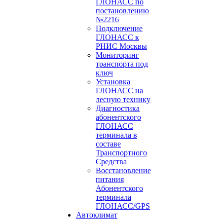
ГЛОНАСС по
постановлению
№2216
Подключение
ГЛОНАСС к
РНИС Москвы
Мониторинг
транспорта под
ключ
Установка
ГЛОНАСС на
лесную технику
Диагностика
абонентского
ГЛОНАСС
терминала в
составе
Транспортного
Средства
Восстановление
питания
Абонентского
терминала
ГЛОНАСС/GPS
Автоклимат