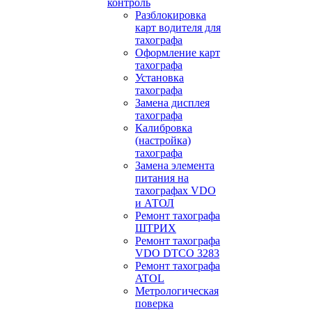
контроль
Разблокировка
карт водителя для
тахографа
Оформление карт
тахографа
Установка
тахографа
Замена дисплея
тахографа
Калибровка
(настройка)
тахографа
Замена элемента
питания на
тахографах VDO
и АТОЛ
Ремонт тахографа
ШТРИХ
Ремонт тахографа
VDO DTCO 3283
Ремонт тахографа
ATOL
Метрологическая
поверка