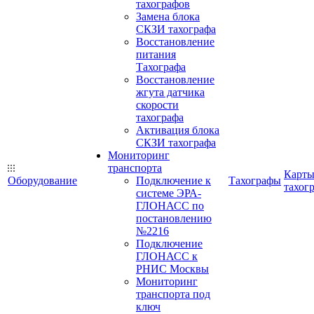
тахографов
Замена блока
СКЗИ тахографа
Восстановление
питания
Тахографа
Восстановление
жгута датчика
скорости
тахографа
Активация блока
СКЗИ тахографа
Мониторинг
транспорта
Карт
Оборудование
Подключение к
Тахографы
тахог
системе ЭРА-
ГЛОНАСС по
постановлению
№2216
Подключение
ГЛОНАСС к
РНИС Москвы
Мониторинг
транспорта под
ключ