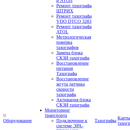
и АТОЛ
Ремонт тахографа
ШТРИХ
Ремонт тахографа
VDO DTCO 3283
Ремонт тахографа
ATOL
Метрологическая
поверка
тахографов
Замена блока
СКЗИ тахографа
Восстановление
питания
Тахографа
Восстановление
жгута датчика
скорости
тахографа
Активация блока
СКЗИ тахографа
Мониторинг
транспорта
Карт
Оборудование
Подключение к
Тахографы
тахог
системе ЭРА-