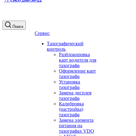
Поиск
Сервис
Тахографический
контроль
Разблокировка
карт водителя для
тахографа
Оформление карт
тахографа
Установка
тахографа
Замена дисплея
тахографа
Калибровка
(настройка)
тахографа
Замена элемента
питания на
тахографах VDO