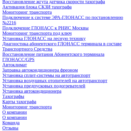
Восстановление жгута датчика скорости тахографа
Активация блока СКЗИ тахографа
Мониторинг транспорта
Подключение к системе ЭРА-ГЛОНАСС по постановлению
№2216
Подключение ГЛОНАСС к РНИС Москвы
Мониторинг транспорта под ключ
Установка ГЛОНАСС на лесную технику
Диагностика абонентского ГЛОНАСС терминала в составе
Транспортного Средства
Восстановление питания Абонентского терминала
ГЛОНАСС/GPS
Автоклимат
Заправка автокондиционера фреоном
Установка сплит-системы на автотранспорт
Установка воздушных отопителей на автотранспорт
Установка предпусковых подогревателей
Установка автокондиционера
Тахографы
Карты тахографа
Мониторинг транспорта
О компании
О компании
Команда
Отзывы