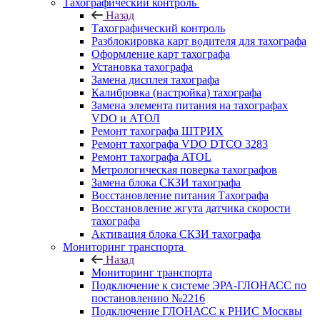
Тахографический контроль
Назад
Тахографический контроль
Разблокировка карт водителя для тахографа
Оформление карт тахографа
Установка тахографа
Замена дисплея тахографа
Калибровка (настройка) тахографа
Замена элемента питания на тахографах
VDO и АТОЛ
Ремонт тахографа ШТРИХ
Ремонт тахографа VDO DTCO 3283
Ремонт тахографа ATOL
Метрологическая поверка тахографов
Замена блока СКЗИ тахографа
Восстановление питания Тахографа
Восстановление жгута датчика скорости
тахографа
Активация блока СКЗИ тахографа
Мониторинг транспорта
Назад
Мониторинг транспорта
Подключение к системе ЭРА-ГЛОНАСС по
постановлению №2216
Подключение ГЛОНАСС к РНИС Москвы