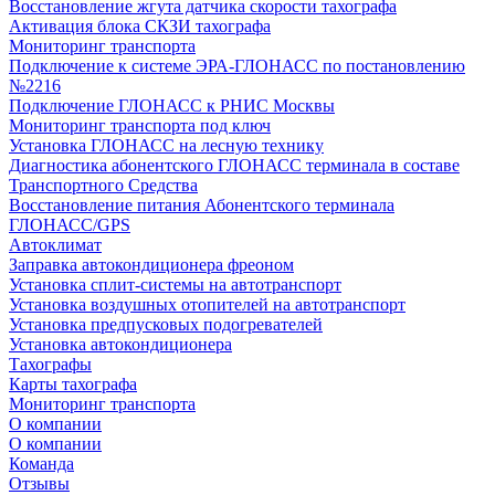
Восстановление жгута датчика скорости тахографа
Активация блока СКЗИ тахографа
Мониторинг транспорта
Подключение к системе ЭРА-ГЛОНАСС по постановлению
№2216
Подключение ГЛОНАСС к РНИС Москвы
Мониторинг транспорта под ключ
Установка ГЛОНАСС на лесную технику
Диагностика абонентского ГЛОНАСС терминала в составе
Транспортного Средства
Восстановление питания Абонентского терминала
ГЛОНАСС/GPS
Автоклимат
Заправка автокондиционера фреоном
Установка сплит-системы на автотранспорт
Установка воздушных отопителей на автотранспорт
Установка предпусковых подогревателей
Установка автокондиционера
Тахографы
Карты тахографа
Мониторинг транспорта
О компании
О компании
Команда
Отзывы