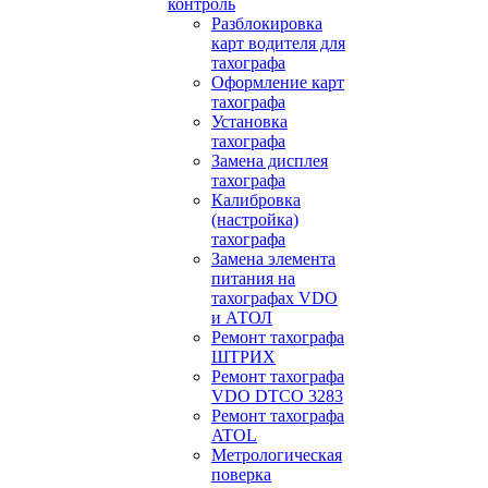
контроль
Разблокировка
карт водителя для
тахографа
Оформление карт
тахографа
Установка
тахографа
Замена дисплея
тахографа
Калибровка
(настройка)
тахографа
Замена элемента
питания на
тахографах VDO
и АТОЛ
Ремонт тахографа
ШТРИХ
Ремонт тахографа
VDO DTCO 3283
Ремонт тахографа
ATOL
Метрологическая
поверка