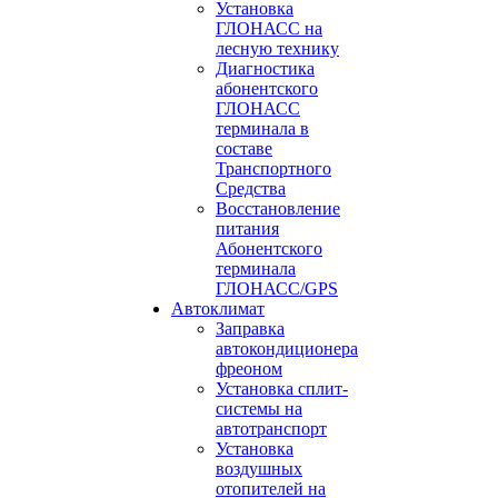
Установка
ГЛОНАСС на
лесную технику
Диагностика
абонентского
ГЛОНАСС
терминала в
составе
Транспортного
Средства
Восстановление
питания
Абонентского
терминала
ГЛОНАСС/GPS
Автоклимат
Заправка
автокондиционера
фреоном
Установка сплит-
системы на
автотранспорт
Установка
воздушных
отопителей на