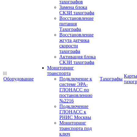
тахографов
Замена блока
СКЗИ тахографа
Восстановление
питания
Тахографа
Восстановление
жгута датчика
скорости
тахографа
Активация блока
СКЗИ тахографа
Мониторинг
транспорта
Карт
Оборудование
Подключение к
Тахографы
тахог
системе ЭРА-
ГЛОНАСС по
постановлению
№2216
Подключение
ГЛОНАСС к
РНИС Москвы
Мониторинг
транспорта под
ключ