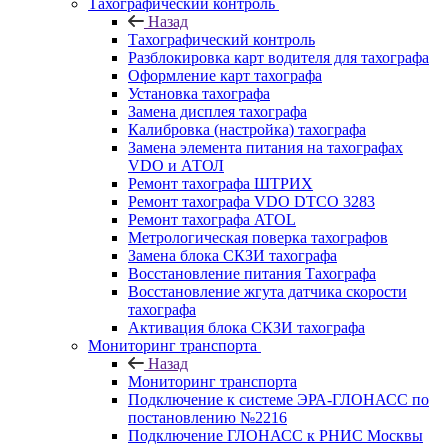
Тахографический контроль
Назад
Тахографический контроль
Разблокировка карт водителя для тахографа
Оформление карт тахографа
Установка тахографа
Замена дисплея тахографа
Калибровка (настройка) тахографа
Замена элемента питания на тахографах
VDO и АТОЛ
Ремонт тахографа ШТРИХ
Ремонт тахографа VDO DTCO 3283
Ремонт тахографа ATOL
Метрологическая поверка тахографов
Замена блока СКЗИ тахографа
Восстановление питания Тахографа
Восстановление жгута датчика скорости
тахографа
Активация блока СКЗИ тахографа
Мониторинг транспорта
Назад
Мониторинг транспорта
Подключение к системе ЭРА-ГЛОНАСС по
постановлению №2216
Подключение ГЛОНАСС к РНИС Москвы