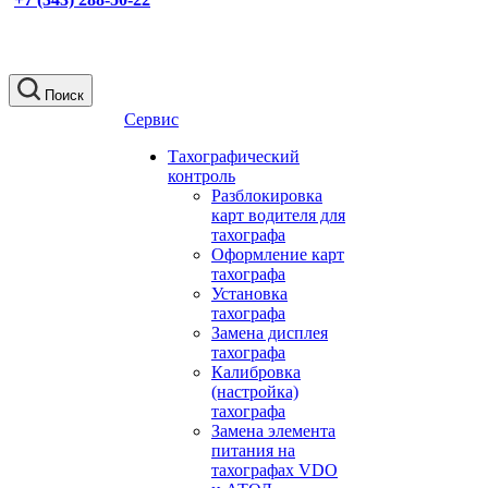
Поиск
Сервис
Тахографический
контроль
Разблокировка
карт водителя для
тахографа
Оформление карт
тахографа
Установка
тахографа
Замена дисплея
тахографа
Калибровка
(настройка)
тахографа
Замена элемента
питания на
тахографах VDO