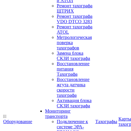
и АТОЛ
Ремонт тахографа
ШТРИХ
Ремонт тахографа
VDO DTCO 3283
Ремонт тахографа
ATOL
Метрологическая
поверка
тахографов
Замена блока
СКЗИ тахографа
Восстановление
питания
Тахографа
Восстановление
жгута датчика
скорости
тахографа
Активация блока
СКЗИ тахографа
Мониторинг
транспорта
Карт
Оборудование
Подключение к
Тахографы
тахог
системе ЭРА-