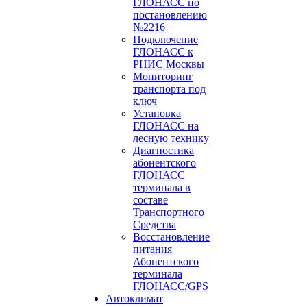
ГЛОНАСС по
постановлению
№2216
Подключение
ГЛОНАСС к
РНИС Москвы
Мониторинг
транспорта под
ключ
Установка
ГЛОНАСС на
лесную технику
Диагностика
абонентского
ГЛОНАСС
терминала в
составе
Транспортного
Средства
Восстановление
питания
Абонентского
терминала
ГЛОНАСС/GPS
Автоклимат