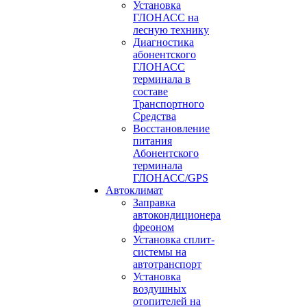
Установка
ГЛОНАСС на
лесную технику
Диагностика
абонентского
ГЛОНАСС
терминала в
составе
Транспортного
Средства
Восстановление
питания
Абонентского
терминала
ГЛОНАСС/GPS
Автоклимат
Заправка
автокондиционера
фреоном
Установка сплит-
системы на
автотранспорт
Установка
воздушных
отопителей на