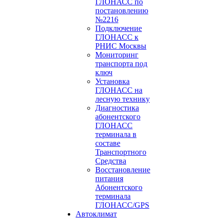
ГЛОНАСС по
постановлению
№2216
Подключение
ГЛОНАСС к
РНИС Москвы
Мониторинг
транспорта под
ключ
Установка
ГЛОНАСС на
лесную технику
Диагностика
абонентского
ГЛОНАСС
терминала в
составе
Транспортного
Средства
Восстановление
питания
Абонентского
терминала
ГЛОНАСС/GPS
Автоклимат