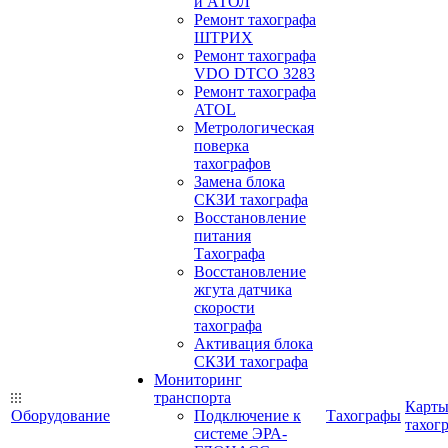
и АТОЛ
Ремонт тахографа
ШТРИХ
Ремонт тахографа
VDO DTCO 3283
Ремонт тахографа
ATOL
Метрологическая
поверка
тахографов
Замена блока
СКЗИ тахографа
Восстановление
питания
Тахографа
Восстановление
жгута датчика
скорости
тахографа
Активация блока
СКЗИ тахографа
Мониторинг
транспорта
Карт
Оборудование
Подключение к
Тахографы
тахог
системе ЭРА-