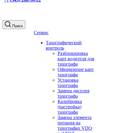
Поиск
Сервис
Тахографический
контроль
Разблокировка
карт водителя для
тахографа
Оформление карт
тахографа
Установка
тахографа
Замена дисплея
тахографа
Калибровка
(настройка)
тахографа
Замена элемента
питания на
тахографах VDO