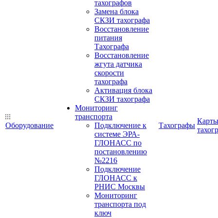
тахографов
Замена блока
СКЗИ тахографа
Восстановление
питания
Тахографа
Восстановление
жгута датчика
скорости
тахографа
Активация блока
СКЗИ тахографа
Мониторинг
транспорта
Карт
Оборудование
Подключение к
Тахографы
тахог
системе ЭРА-
ГЛОНАСС по
постановлению
№2216
Подключение
ГЛОНАСС к
РНИС Москвы
Мониторинг
транспорта под
ключ