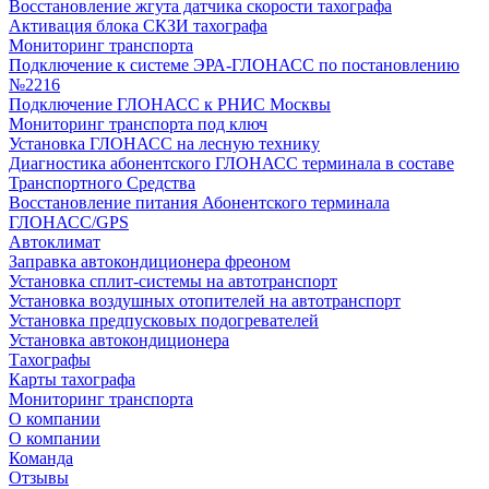
Восстановление жгута датчика скорости тахографа
Активация блока СКЗИ тахографа
Мониторинг транспорта
Подключение к системе ЭРА-ГЛОНАСС по постановлению
№2216
Подключение ГЛОНАСС к РНИС Москвы
Мониторинг транспорта под ключ
Установка ГЛОНАСС на лесную технику
Диагностика абонентского ГЛОНАСС терминала в составе
Транспортного Средства
Восстановление питания Абонентского терминала
ГЛОНАСС/GPS
Автоклимат
Заправка автокондиционера фреоном
Установка сплит-системы на автотранспорт
Установка воздушных отопителей на автотранспорт
Установка предпусковых подогревателей
Установка автокондиционера
Тахографы
Карты тахографа
Мониторинг транспорта
О компании
О компании
Команда
Отзывы