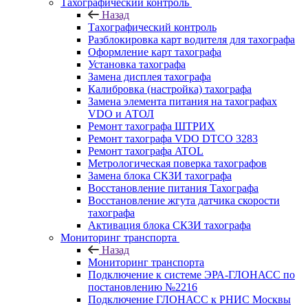
Тахографический контроль
Назад
Тахографический контроль
Разблокировка карт водителя для тахографа
Оформление карт тахографа
Установка тахографа
Замена дисплея тахографа
Калибровка (настройка) тахографа
Замена элемента питания на тахографах
VDO и АТОЛ
Ремонт тахографа ШТРИХ
Ремонт тахографа VDO DTCO 3283
Ремонт тахографа ATOL
Метрологическая поверка тахографов
Замена блока СКЗИ тахографа
Восстановление питания Тахографа
Восстановление жгута датчика скорости
тахографа
Активация блока СКЗИ тахографа
Мониторинг транспорта
Назад
Мониторинг транспорта
Подключение к системе ЭРА-ГЛОНАСС по
постановлению №2216
Подключение ГЛОНАСС к РНИС Москвы