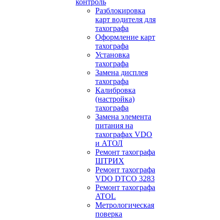
контроль
Разблокировка
карт водителя для
тахографа
Оформление карт
тахографа
Установка
тахографа
Замена дисплея
тахографа
Калибровка
(настройка)
тахографа
Замена элемента
питания на
тахографах VDO
и АТОЛ
Ремонт тахографа
ШТРИХ
Ремонт тахографа
VDO DTCO 3283
Ремонт тахографа
ATOL
Метрологическая
поверка