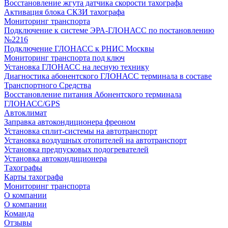
Восстановление жгута датчика скорости тахографа
Активация блока СКЗИ тахографа
Мониторинг транспорта
Подключение к системе ЭРА-ГЛОНАСС по постановлению
№2216
Подключение ГЛОНАСС к РНИС Москвы
Мониторинг транспорта под ключ
Установка ГЛОНАСС на лесную технику
Диагностика абонентского ГЛОНАСС терминала в составе
Транспортного Средства
Восстановление питания Абонентского терминала
ГЛОНАСС/GPS
Автоклимат
Заправка автокондиционера фреоном
Установка сплит-системы на автотранспорт
Установка воздушных отопителей на автотранспорт
Установка предпусковых подогревателей
Установка автокондиционера
Тахографы
Карты тахографа
Мониторинг транспорта
О компании
О компании
Команда
Отзывы