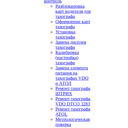
контроль
Разблокировка
карт водителя для
тахографа
Оформление карт
тахографа
Установка
тахографа
Замена дисплея
тахографа
Калибровка
(настройка)
тахографа
Замена элемента
питания на
тахографах VDO
и АТОЛ
Ремонт тахографа
ШТРИХ
Ремонт тахографа
VDO DTCO 3283
Ремонт тахографа
ATOL
Метрологическая
поверка