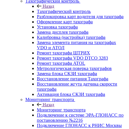
Тахографический контроль
Назад
Тахографический контроль
Разблокировка карт водителя для тахографа
Оформление карт тахографа
Установка тахографа
Замена дисплея тахографа
Калибровка (настройка) тахографа
Замена элемента питания на тахографах
VDO и АТОЛ
Ремонт тахографа ШТРИХ
Ремонт тахографа VDO DTCO 3283
Ремонт тахографа ATOL
Метрологическая поверка тахографов
Замена блока СКЗИ тахографа
Восстановление питания Тахографа
Восстановление жгута датчика скорости
тахографа
Активация блока СКЗИ тахографа
Мониторинг транспорта
Назад
Мониторинг транспорта
Подключение к системе ЭРА-ГЛОНАСС по
постановлению №2216
Подключение ГЛОНАСС к РНИС Москвы