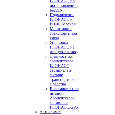
ГЛОНАСС по
постановлению
№2216
Подключение
ГЛОНАСС к
РНИС Москвы
Мониторинг
транспорта под
ключ
Установка
ГЛОНАСС на
лесную технику
Диагностика
абонентского
ГЛОНАСС
терминала в
составе
Транспортного
Средства
Восстановление
питания
Абонентского
терминала
ГЛОНАСС/GPS
Автоклимат