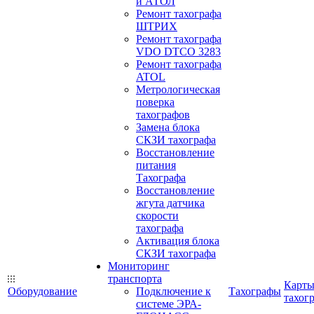
и АТОЛ
Ремонт тахографа
ШТРИХ
Ремонт тахографа
VDO DTCO 3283
Ремонт тахографа
ATOL
Метрологическая
поверка
тахографов
Замена блока
СКЗИ тахографа
Восстановление
питания
Тахографа
Восстановление
жгута датчика
скорости
тахографа
Активация блока
СКЗИ тахографа
Мониторинг
транспорта
Карт
Оборудование
Подключение к
Тахографы
тахог
системе ЭРА-