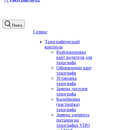
Поиск
Сервис
Тахографический
контроль
Разблокировка
карт водителя для
тахографа
Оформление карт
тахографа
Установка
тахографа
Замена дисплея
тахографа
Калибровка
(настройка)
тахографа
Замена элемента
питания на
тахографах VDO