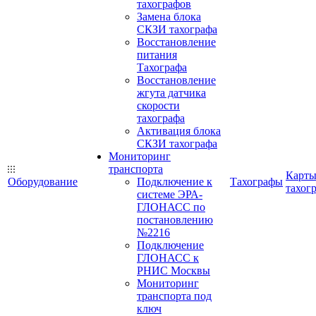
тахографов
Замена блока
СКЗИ тахографа
Восстановление
питания
Тахографа
Восстановление
жгута датчика
скорости
тахографа
Активация блока
СКЗИ тахографа
Мониторинг
транспорта
Карт
Оборудование
Подключение к
Тахографы
тахог
системе ЭРА-
ГЛОНАСС по
постановлению
№2216
Подключение
ГЛОНАСС к
РНИС Москвы
Мониторинг
транспорта под
ключ