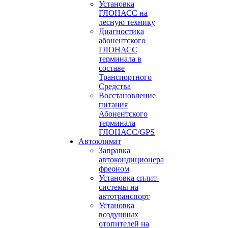
Установка
ГЛОНАСС на
лесную технику
Диагностика
абонентского
ГЛОНАСС
терминала в
составе
Транспортного
Средства
Восстановление
питания
Абонентского
терминала
ГЛОНАСС/GPS
Автоклимат
Заправка
автокондиционера
фреоном
Установка сплит-
системы на
автотранспорт
Установка
воздушных
отопителей на