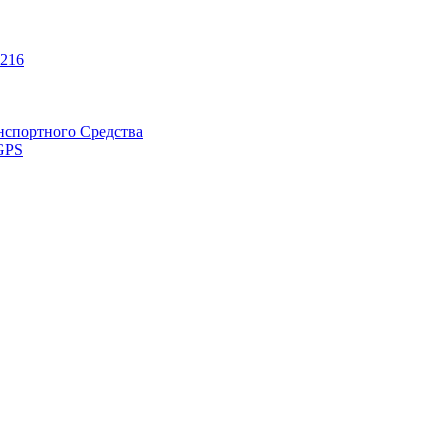
216
нспортного Средства
GPS