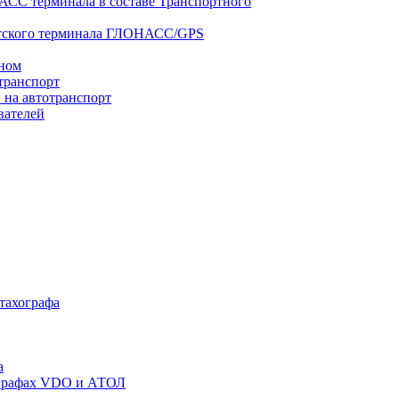
АСС терминала в составе Транспортного
нтского терминала ГЛОНАСС/GPS
оном
транспорт
 на автотранспорт
вателей
 тахографа
а
хографах VDO и АТОЛ