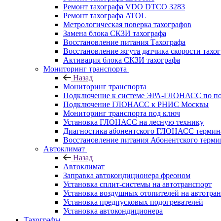
Ремонт тахографа VDO DTCO 3283
Ремонт тахографа ATOL
Метрологическая поверка тахографов
Замена блока СКЗИ тахографа
Восстановление питания Тахографа
Восстановление жгута датчика скорости тахо
Активация блока СКЗИ тахографа
Мониторинг транспорта
Назад
Мониторинг транспорта
Подключение к системе ЭРА-ГЛОНАСС по п
Подключение ГЛОНАСС к РНИС Москвы
Мониторинг транспорта под ключ
Установка ГЛОНАСС на лесную технику
Диагностика абонентского ГЛОНАСС терминал
Восстановление питания Абонентского тер
Автоклимат
Назад
Автоклимат
Заправка автокондиционера фреоном
Установка сплит-системы на автотранспорт
Установка воздушных отопителей на автотра
Установка предпусковых подогревателей
Установка автокондиционера
Тахографы