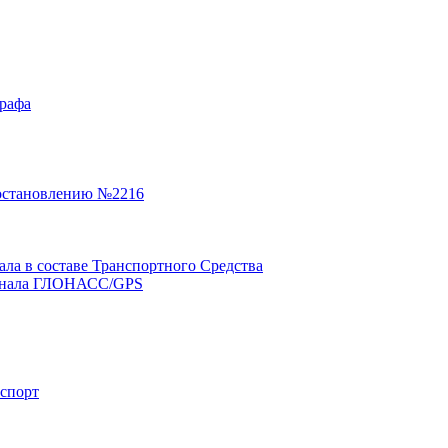
графа
остановлению №2216
а в составе Транспортного Средства
минала ГЛОНАСС/GPS
нспорт