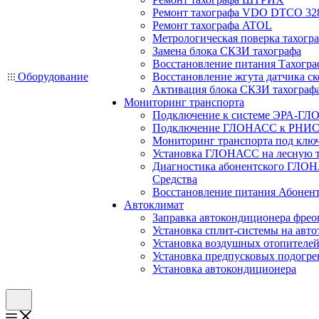
Ремонт тахографа VDO DTCO 32
Ремонт тахографа ATOL
Метрологическая поверка тахогр
Замена блока СКЗИ тахографа
Восстановление питания Тахогра
Оборудование
Восстановление жгута датчика ск
Активация блока СКЗИ тахограф
Мониторинг транспорта
Подключение к системе ЭРА-ГЛ
Подключение ГЛОНАСС к РНИС
Мониторинг транспорта под клю
Установка ГЛОНАСС на лесную 
Диагностика абонентского ГЛОН
Средства
Восстановление питания Абоне
Автоклимат
Заправка автокондиционера фре
Установка сплит-системы на авто
Установка воздушных отопителей
Установка предпусковых подогре
Установка автокондиционера