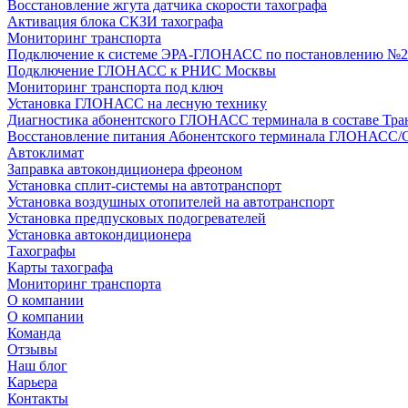
Восстановление жгута датчика скорости тахографа
Активация блока СКЗИ тахографа
Мониторинг транспорта
Подключение к системе ЭРА-ГЛОНАСС по постановлению №2
Подключение ГЛОНАСС к РНИС Москвы
Мониторинг транспорта под ключ
Установка ГЛОНАСС на лесную технику
Диагностика абонентского ГЛОНАСС терминала в составе Тра
Восстановление питания Абонентского терминала ГЛОНАСС/
Автоклимат
Заправка автокондиционера фреоном
Установка сплит-системы на автотранспорт
Установка воздушных отопителей на автотранспорт
Установка предпусковых подогревателей
Установка автокондиционера
Тахографы
Карты тахографа
Мониторинг транспорта
О компании
О компании
Команда
Отзывы
Наш блог
Карьера
Контакты