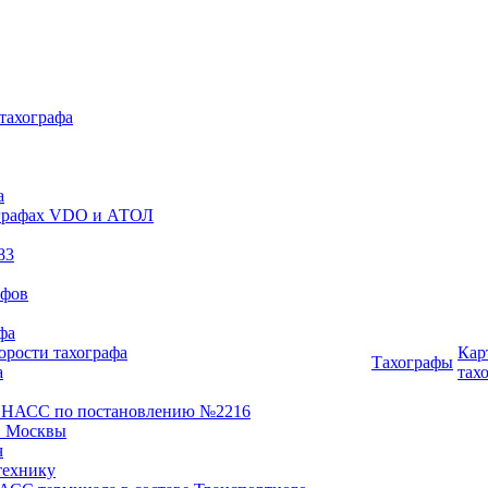
 тахографа
а
хографах VDO и АТОЛ
83
афов
фа
орости тахографа
Кар
Тахографы
а
тах
ОНАСС по постановлению №2216
 Москвы
ч
технику