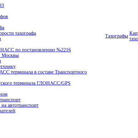
83
афов
фа
орости тахографа
Кар
Тахографы
а
тах
ОНАСС по постановлению №2216
 Москвы
ч
технику
АСС терминала в составе Транспортного
нтского терминала ГЛОНАСС/GPS
оном
транспорт
 на автотранспорт
вателей