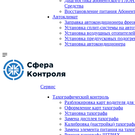
Диагностика абонентского ГЛОН
Средства
Восстановление питания Абоне
Автоклимат
Заправка автокондиционера фре
Установка сплит-системы на авто
Установка воздушных отопителей
Установка предпусковых подогре
Установка автокондиционера
Сервис
Тахографический контроль
Разблокировка карт водителя для
Оформление карт тахографа
Установка тахографа
Замена дисплея тахографа
Калибровка (настройка) тахограф
Замена элемента питания на та
Ремонт тахографа ШТРИХ