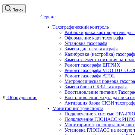
Поиск
Сервис
Тахографический контроль
Разблокировка карт водителя для
Оформление карт тахографа
Установка тахографа
Замена дисплея тахографа
Калибровка (настройка) тахограф
Замена элемента питания на та
Ремонт тахографа ШТРИХ
Ремонт тахографа VDO DTCO 32
Ремонт тахографа ATOL
Метрологическая поверка тахогр
Замена блока СКЗИ тахографа
Восстановление питания Тахогра
Оборудование
Восстановление жгута датчика ск
Активация блока СКЗИ тахограф
Мониторинг транспорта
Подключение к системе ЭРА-ГЛ
Подключение ГЛОНАСС к РНИС
Мониторинг транспорта под клю
Установка ГЛОНАСС на лесную 