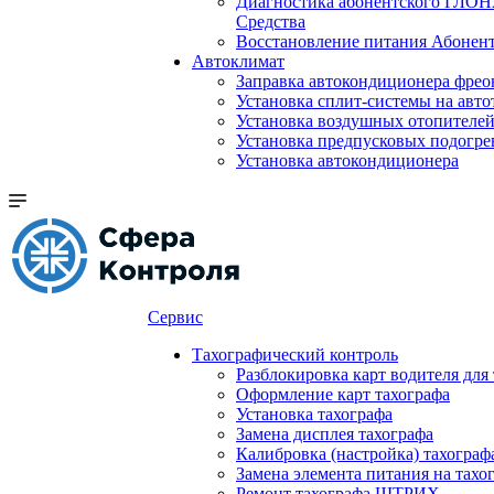
Диагностика абонентского ГЛОН
Средства
Восстановление питания Абоне
Автоклимат
Заправка автокондиционера фре
Установка сплит-системы на авто
Установка воздушных отопителей
Установка предпусковых подогре
Установка автокондиционера
Сервис
Тахографический контроль
Разблокировка карт водителя для
Оформление карт тахографа
Установка тахографа
Замена дисплея тахографа
Калибровка (настройка) тахограф
Замена элемента питания на та
Ремонт тахографа ШТРИХ