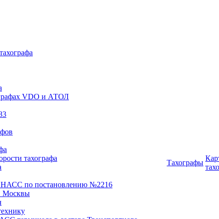
 тахографа
а
хографах VDO и АТОЛ
83
афов
фа
орости тахографа
Кар
Тахографы
а
тах
ОНАСС по постановлению №2216
 Москвы
ч
технику