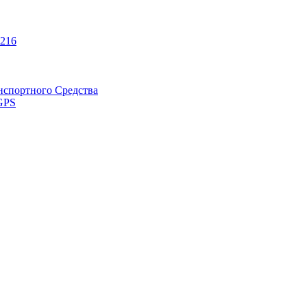
216
нспортного Средства
GPS