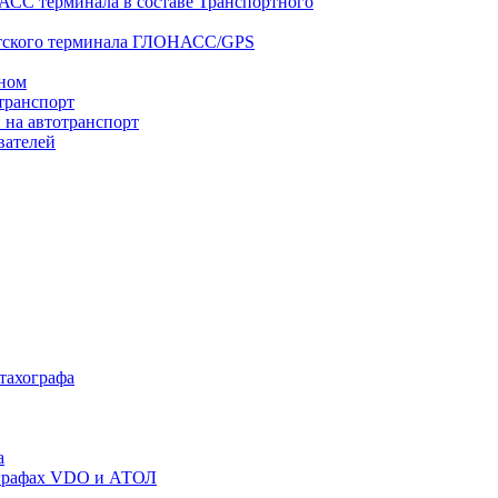
АСС терминала в составе Транспортного
нтского терминала ГЛОНАСС/GPS
оном
транспорт
 на автотранспорт
вателей
 тахографа
а
хографах VDO и АТОЛ