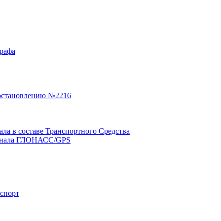
графа
остановлению №2216
а в составе Транспортного Средства
минала ГЛОНАСС/GPS
нспорт