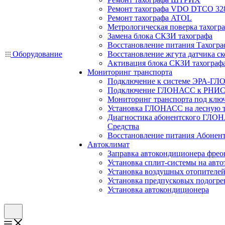
Ремонт тахографа VDO DTCO 32
Ремонт тахографа ATOL
Метрологическая поверка тахогр
Замена блока СКЗИ тахографа
Восстановление питания Тахогра
Оборудование
Восстановление жгута датчика ск
Активация блока СКЗИ тахограф
Мониторинг транспорта
Подключение к системе ЭРА-ГЛ
Подключение ГЛОНАСС к РНИС
Мониторинг транспорта под клю
Установка ГЛОНАСС на лесную 
Диагностика абонентского ГЛОН
Средства
Восстановление питания Абоне
Автоклимат
Заправка автокондиционера фре
Установка сплит-системы на авто
Установка воздушных отопителей
Установка предпусковых подогре
Установка автокондиционера