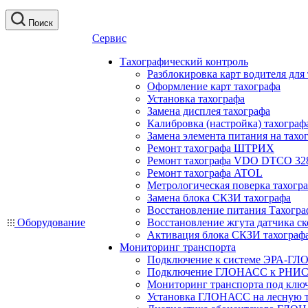
Поиск
Сервис
Тахографический контроль
Разблокировка карт водителя для
Оформление карт тахографа
Установка тахографа
Замена дисплея тахографа
Калибровка (настройка) тахограф
Замена элемента питания на та
Ремонт тахографа ШТРИХ
Ремонт тахографа VDO DTCO 32
Ремонт тахографа ATOL
Метрологическая поверка тахогр
Замена блока СКЗИ тахографа
Восстановление питания Тахогра
Оборудование
Восстановление жгута датчика ск
Активация блока СКЗИ тахограф
Мониторинг транспорта
Подключение к системе ЭРА-ГЛ
Подключение ГЛОНАСС к РНИС
Мониторинг транспорта под клю
Установка ГЛОНАСС на лесную 