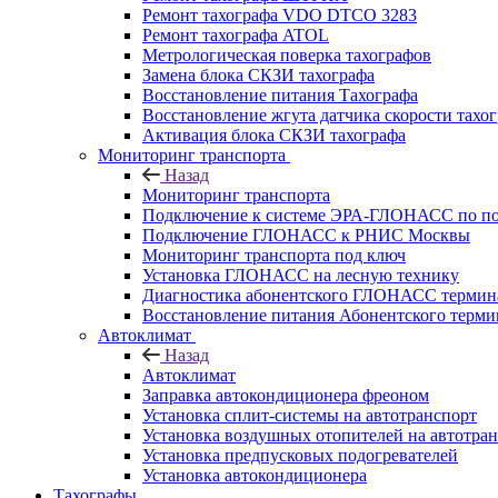
Ремонт тахографа VDO DTCO 3283
Ремонт тахографа ATOL
Метрологическая поверка тахографов
Замена блока СКЗИ тахографа
Восстановление питания Тахографа
Восстановление жгута датчика скорости тахо
Активация блока СКЗИ тахографа
Мониторинг транспорта
Назад
Мониторинг транспорта
Подключение к системе ЭРА-ГЛОНАСС по п
Подключение ГЛОНАСС к РНИС Москвы
Мониторинг транспорта под ключ
Установка ГЛОНАСС на лесную технику
Диагностика абонентского ГЛОНАСС терминал
Восстановление питания Абонентского тер
Автоклимат
Назад
Автоклимат
Заправка автокондиционера фреоном
Установка сплит-системы на автотранспорт
Установка воздушных отопителей на автотра
Установка предпусковых подогревателей
Установка автокондиционера
Тахографы