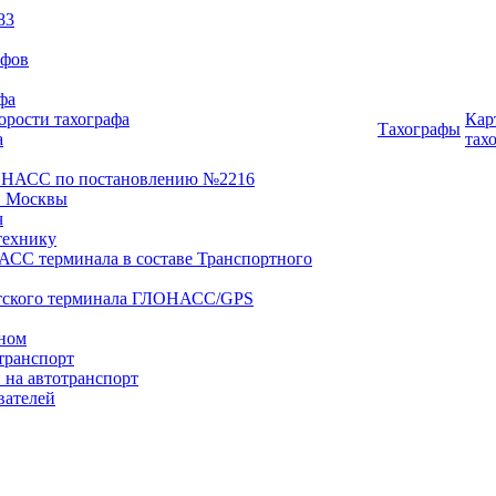
83
афов
фа
орости тахографа
Кар
Тахографы
а
тах
ОНАСС по постановлению №2216
 Москвы
ч
технику
АСС терминала в составе Транспортного
нтского терминала ГЛОНАСС/GPS
оном
транспорт
 на автотранспорт
вателей