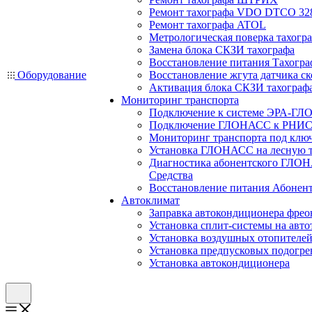
Ремонт тахографа VDO DTCO 32
Ремонт тахографа ATOL
Метрологическая поверка тахогр
Замена блока СКЗИ тахографа
Восстановление питания Тахогра
Оборудование
Восстановление жгута датчика ск
Активация блока СКЗИ тахограф
Мониторинг транспорта
Подключение к системе ЭРА-ГЛ
Подключение ГЛОНАСС к РНИС
Мониторинг транспорта под клю
Установка ГЛОНАСС на лесную 
Диагностика абонентского ГЛОН
Средства
Восстановление питания Абоне
Автоклимат
Заправка автокондиционера фре
Установка сплит-системы на авто
Установка воздушных отопителей
Установка предпусковых подогре
Установка автокондиционера