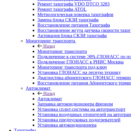
Ремонт тахографа VDO DTCO 3283
Ремонт тахографа ATOL
Метрологическая поверка тахографов
Замена блока СКЗИ тахографа
Восстановление питания Тахографа
Восстановление жгута датчика скорости тахо
Активация блока СКЗИ тахографа
Мониторинг транспорта
Назад
Мониторинг транспорта
Подключение к системе ЭРА-ГЛОНАСС по п
Подключение ГЛОНАСС к РНИС Москвы
Мониторинг транспорта под ключ
Установка ГЛОНАСС на лесную технику
Диагностика абонентского ГЛОНАСС терминал
Восстановление питания Абонентского тер
Автоклимат
Назад
Автоклимат
Заправка автокондиционера фреоном
Установка сплит-системы на автотранспорт
Установка воздушных отопителей на автотра
Установка предпусковых подогревателей
Установка автокондиционера
Тахографы