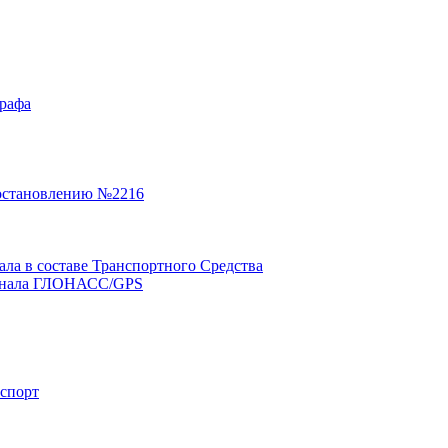
графа
остановлению №2216
а в составе Транспортного Средства
минала ГЛОНАСС/GPS
нспорт