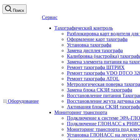
Поиск
Сервис
Тахографический контроль
Разблокировка карт водителя для
Оформление карт тахографа
Установка тахографа
Замена дисплея тахографа
Калибровка (настройка) тахограф
Замена элемента питания на та
Ремонт тахографа ШТРИХ
Ремонт тахографа VDO DTCO 32
Ремонт тахографа ATOL
Метрологическая поверка тахогр
Замена блока СКЗИ тахографа
Восстановление питания Тахогра
Оборудование
Восстановление жгута датчика ск
Активация блока СКЗИ тахограф
Мониторинг транспорта
Подключение к системе ЭРА-ГЛ
Подключение ГЛОНАСС к РНИС
Мониторинг транспорта под клю
Установка ГЛОНАСС на лесную 