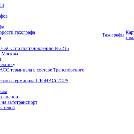
83
афов
фа
орости тахографа
Кар
Тахографы
а
тах
ОНАСС по постановлению №2216
 Москвы
ч
технику
АСС терминала в составе Транспортного
нтского терминала ГЛОНАСС/GPS
оном
транспорт
 на автотранспорт
вателей