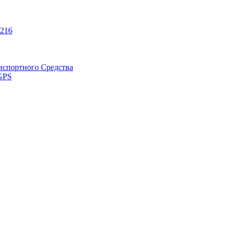
216
нспортного Средства
GPS