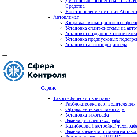
Диагностика абонентского ГЛОН
Средства
Восстановление питания Абоне
Автоклимат
Заправка автокондиционера фре
Установка сплит-системы на авто
Установка воздушных отопителей
Установка предпусковых подогре
Установка автокондиционера
Сервис
Тахографический контроль
Разблокировка карт водителя для
Оформление карт тахографа
Установка тахографа
Замена дисплея тахографа
Калибровка (настройка) тахограф
Замена элемента питания на та
Ремонт тахографа ШТРИХ