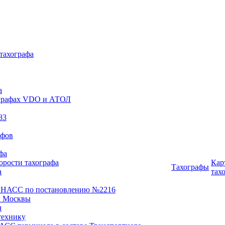
 тахографа
а
хографах VDO и АТОЛ
83
афов
фа
орости тахографа
Кар
Тахографы
а
тах
ОНАСС по постановлению №2216
 Москвы
ч
технику