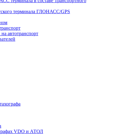
АСС терминала в составе Транспортного
нтского терминала ГЛОНАСС/GPS
оном
транспорт
 на автотранспорт
вателей
 тахографа
а
хографах VDO и АТОЛ