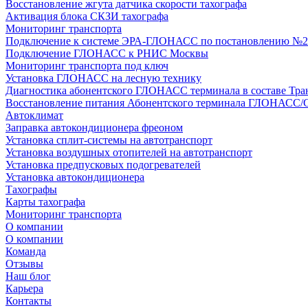
Восстановление жгута датчика скорости тахографа
Активация блока СКЗИ тахографа
Мониторинг транспорта
Подключение к системе ЭРА-ГЛОНАСС по постановлению №2
Подключение ГЛОНАСС к РНИС Москвы
Мониторинг транспорта под ключ
Установка ГЛОНАСС на лесную технику
Диагностика абонентского ГЛОНАСС терминала в составе Тра
Восстановление питания Абонентского терминала ГЛОНАСС/
Автоклимат
Заправка автокондиционера фреоном
Установка сплит-системы на автотранспорт
Установка воздушных отопителей на автотранспорт
Установка предпусковых подогревателей
Установка автокондиционера
Тахографы
Карты тахографа
Мониторинг транспорта
О компании
О компании
Команда
Отзывы
Наш блог
Карьера
Контакты