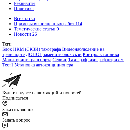
Реквизиты
Политика
Все статьи
Примеры выполненных работ
114
Тематические статьи
9
Новости
26
Теги
Блок НКМ (СКЗИ) тахографа
Видеонаблюдение на
транспорте
ДОПОГ
заменить блок скзи
Контроль топлива
Мониторинг транспорта
Сервис
Тахограф
тахограф штрих м
Тест1
Установка автокондиционера
Будьте в курсе наших акций и новостей
Подписаться
Заказать звонок
Задать вопрос