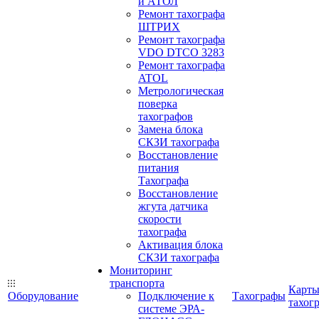
и АТОЛ
Ремонт тахографа
ШТРИХ
Ремонт тахографа
VDO DTCO 3283
Ремонт тахографа
ATOL
Метрологическая
поверка
тахографов
Замена блока
СКЗИ тахографа
Восстановление
питания
Тахографа
Восстановление
жгута датчика
скорости
тахографа
Активация блока
СКЗИ тахографа
Мониторинг
транспорта
Карт
Оборудование
Подключение к
Тахографы
тахог
системе ЭРА-