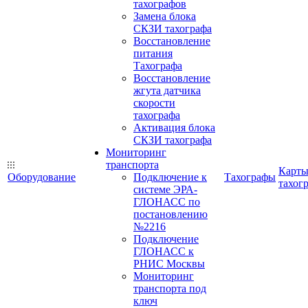
тахографов
Замена блока
СКЗИ тахографа
Восстановление
питания
Тахографа
Восстановление
жгута датчика
скорости
тахографа
Активация блока
СКЗИ тахографа
Мониторинг
транспорта
Карт
Оборудование
Подключение к
Тахографы
тахог
системе ЭРА-
ГЛОНАСС по
постановлению
№2216
Подключение
ГЛОНАСС к
РНИС Москвы
Мониторинг
транспорта под
ключ