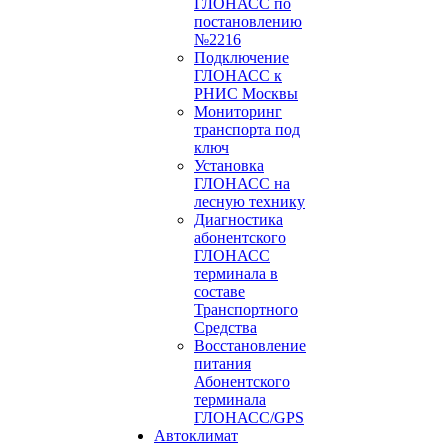
ГЛОНАСС по
постановлению
№2216
Подключение
ГЛОНАСС к
РНИС Москвы
Мониторинг
транспорта под
ключ
Установка
ГЛОНАСС на
лесную технику
Диагностика
абонентского
ГЛОНАСС
терминала в
составе
Транспортного
Средства
Восстановление
питания
Абонентского
терминала
ГЛОНАСС/GPS
Автоклимат