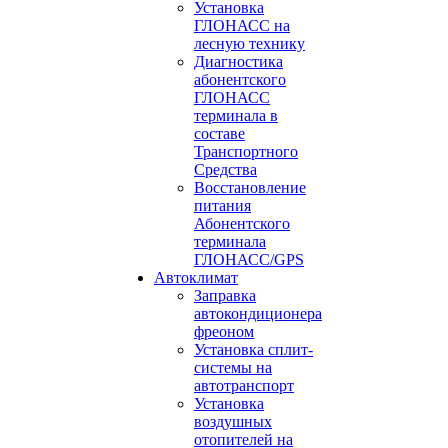
Установка
ГЛОНАСС на
лесную технику
Диагностика
абонентского
ГЛОНАСС
терминала в
составе
Транспортного
Средства
Восстановление
питания
Абонентского
терминала
ГЛОНАСС/GPS
Автоклимат
Заправка
автокондиционера
фреоном
Установка сплит-
системы на
автотранспорт
Установка
воздушных
отопителей на