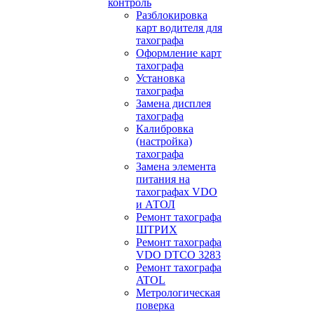
контроль
Разблокировка
карт водителя для
тахографа
Оформление карт
тахографа
Установка
тахографа
Замена дисплея
тахографа
Калибровка
(настройка)
тахографа
Замена элемента
питания на
тахографах VDO
и АТОЛ
Ремонт тахографа
ШТРИХ
Ремонт тахографа
VDO DTCO 3283
Ремонт тахографа
ATOL
Метрологическая
поверка