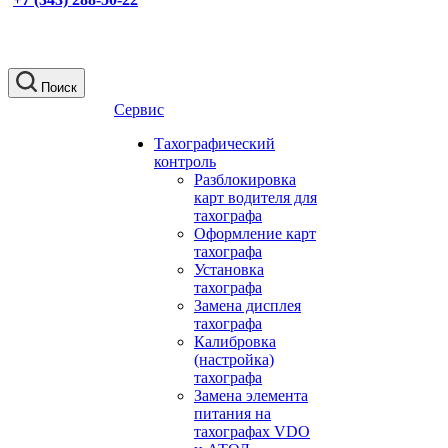
Поиск
Сервис
Тахографический
контроль
Разблокировка
карт водителя для
тахографа
Оформление карт
тахографа
Установка
тахографа
Замена дисплея
тахографа
Калибровка
(настройка)
тахографа
Замена элемента
питания на
тахографах VDO