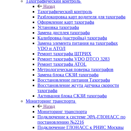
Тахографический контроль
Назад
Тахографический контроль
Разблокировка карт водителя для тахографа
Оформление карт тахографа
Установка тахографа
Замена дисплея тахографа
Калибровка (настройка) тахографа
Замена элемента питания на тахографах
VDO и АТОЛ
Ремонт тахографа ШТРИХ
Ремонт тахографа VDO DTCO 3283
Ремонт тахографа ATOL
Метрологическая поверка тахографов
Замена блока СКЗИ тахографа
Восстановление питания Тахографа
Восстановление жгута датчика скорости
тахографа
Активация блока СКЗИ тахографа
Мониторинг транспорта
Назад
Мониторинг транспорта
Подключение к системе ЭРА-ГЛОНАСС по
постановлению №2216
Подключение ГЛОНАСС к РНИС Москвы