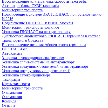
Восстановление жгута датчика скорости тахографа
Активация блока СКЗИ тахографа
Мониторинг транспорта
Подключение к системе ЭРА-ГЛОНАСС по постановлению
№2216
Подключение ГЛОНАСС к РНИС Москвы
Мониторинг транспорта под ключ
Установка ГЛОНАСС на лесную технику
Диагностика абонентского ГЛОНАСС терминала в составе
Транспортного Средства
Восстановление питания Абонентского терминала
ГЛОНАСС/GPS
Автоклимат
Заправка автокондиционера фреоном
Установка сплит-системы на автотранспорт
Установка воздушных отопителей на автотранспорт
Установка предпусковых подогревателей
Установка автокондиционера
Тахографы
Карты тахографа
Мониторинг транспорта
О компании
О компании
Команда
Отзывы