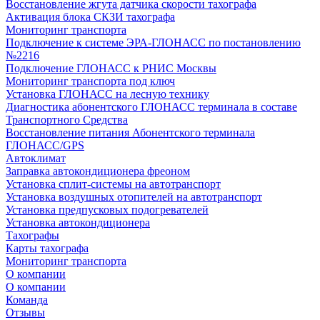
Восстановление жгута датчика скорости тахографа
Активация блока СКЗИ тахографа
Мониторинг транспорта
Подключение к системе ЭРА-ГЛОНАСС по постановлению
№2216
Подключение ГЛОНАСС к РНИС Москвы
Мониторинг транспорта под ключ
Установка ГЛОНАСС на лесную технику
Диагностика абонентского ГЛОНАСС терминала в составе
Транспортного Средства
Восстановление питания Абонентского терминала
ГЛОНАСС/GPS
Автоклимат
Заправка автокондиционера фреоном
Установка сплит-системы на автотранспорт
Установка воздушных отопителей на автотранспорт
Установка предпусковых подогревателей
Установка автокондиционера
Тахографы
Карты тахографа
Мониторинг транспорта
О компании
О компании
Команда
Отзывы