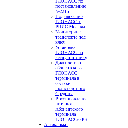
ГЛОНАСС по
постановлению
№2216
Подключение
ГЛОНАСС к
РНИС Москвы
Мониторинг
транспорта под
ключ
Установка
ГЛОНАСС на
лесную технику
Диагностика
абонентского
ГЛОНАСС
терминала в
составе
Транспортного
Средства
Восстановление
питания
Абонентского
терминала
ГЛОНАСС/GPS
Автоклимат