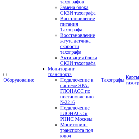
тахографов
Замена блока
СКЗИ тахографа
Восстановление
питания
Тахографа
Восстановление
жгута датчика
скорости
тахографа
Активация блока
СКЗИ тахографа
Мониторинг
транспорта
Карт
Оборудование
Подключение к
Тахографы
тахог
системе ЭРА-
ГЛОНАСС по
постановлению
№2216
Подключение
ГЛОНАСС к
РНИС Москвы
Мониторинг
транспорта под
ключ