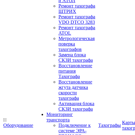
и АТОЛ
Ремонт тахографа
ШТРИХ
Ремонт тахографа
VDO DTCO 3283
Ремонт тахографа
ATOL
Метрологическая
поверка
тахографов
Замена блока
СКЗИ тахографа
Восстановление
питания
Тахографа
Восстановление
жгута датчика
скорости
тахографа
Активация блока
СКЗИ тахографа
Мониторинг
транспорта
Карт
Оборудование
Подключение к
Тахографы
тахог
системе ЭРА-