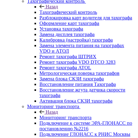
Тахографический контроль
Назад
Тахографический контроль
Разблокировка карт водителя для тахографа
Оформление карт тахографа
Установка тахографа
Замена дисплея тахографа
Калибровка (настройка) тахографа
Замена элемента питания на тахографах
VDO и АТОЛ
Ремонт тахографа ШТРИХ
Ремонт тахографа VDO DTCO 3283
Ремонт тахографа ATOL
Метрологическая поверка тахографов
Замена блока СКЗИ тахографа
Восстановление питания Тахографа
Восстановление жгута датчика скорости
тахографа
Активация блока СКЗИ тахографа
Мониторинг транспорта
Назад
Мониторинг транспорта
Подключение к системе ЭРА-ГЛОНАСС по
постановлению №2216
Подключение ГЛОНАСС к РНИС Москвы