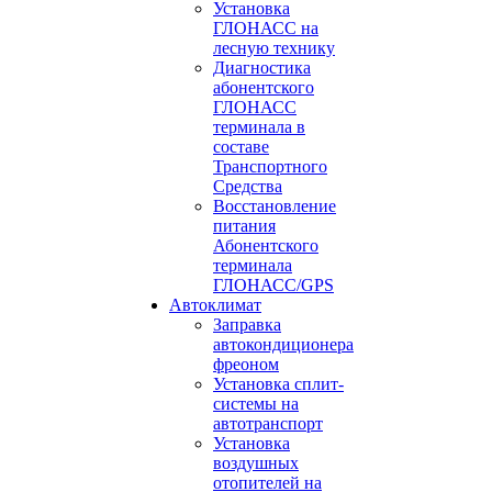
Установка
ГЛОНАСС на
лесную технику
Диагностика
абонентского
ГЛОНАСС
терминала в
составе
Транспортного
Средства
Восстановление
питания
Абонентского
терминала
ГЛОНАСС/GPS
Автоклимат
Заправка
автокондиционера
фреоном
Установка сплит-
системы на
автотранспорт
Установка
воздушных
отопителей на