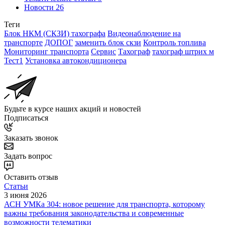
Новости
26
Теги
Блок НКМ (СКЗИ) тахографа
Видеонаблюдение на
транспорте
ДОПОГ
заменить блок скзи
Контроль топлива
Мониторинг транспорта
Сервис
Тахограф
тахограф штрих м
Тест1
Установка автокондиционера
Будьте в курсе наших акций и новостей
Подписаться
Заказать звонок
Задать вопрос
Оставить отзыв
Статьи
3 июня 2026
АСН УМКа 304: новое решение для транспорта, которому
важны требования законодательства и современные
возможности телематики