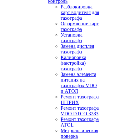
контроль
Разблокировка
карт водителя для
тахографа
Оформление карт
тахографа
Установка
тахографа
Замена дисплея
тахографа
Калибровка
(настройка)
тахографа
Замена элемента
питания на
тахографах VDO
и АТОЛ
Ремонт тахографа
ШТРИХ
Ремонт тахографа
VDO DTCO 3283
Ремонт тахографа
ATOL
Метрологическая
поверка