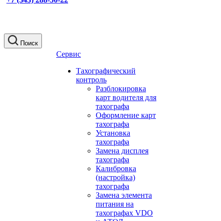
Поиск
Сервис
Тахографический
контроль
Разблокировка
карт водителя для
тахографа
Оформление карт
тахографа
Установка
тахографа
Замена дисплея
тахографа
Калибровка
(настройка)
тахографа
Замена элемента
питания на
тахографах VDO